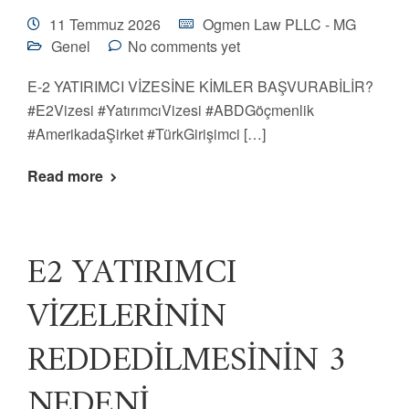
11 Temmuz 2026
Ogmen Law PLLC - MG
Genel
No comments yet
E-2 YATIRIMCI VİZESİNE KİMLER BAŞVURABİLİR?
#E2Vizesi #YatırımcıVizesi #ABDGöçmenlik
#AmerikadaŞirket #TürkGirişimci […]
Read more
E2 YATIRIMCI
VİZELERİNİN
REDDEDİLMESİNİN 3
NEDENİ