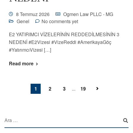
8 Temmuz 2026
Ogmen Law PLLC - MG
Genel
No comments yet
E2 YATIRIMCI VİZELERİNİN REDDEDİLMESİNİN 3
NEDENİ #E2Vizesi #VizeReddi #AmerikayaGöç
#YatırımcıVizesi […]
Read more
1
2
3
...
19