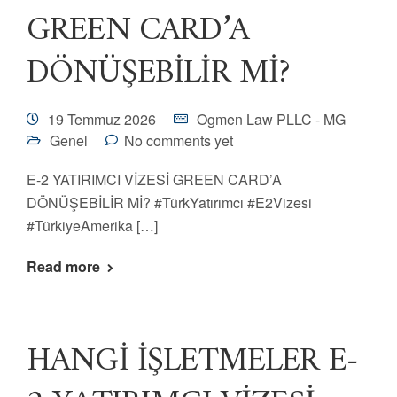
GREEN CARD’A
DÖNÜŞEBİLİR Mİ?
19 Temmuz 2026
Ogmen Law PLLC - MG
Genel
No comments yet
E-2 YATIRIMCI VİZESİ GREEN CARD’A
DÖNÜŞEBİLİR Mİ? #TürkYatırımcı #E2Vizesi
#TürkiyeAmerika […]
Read more
HANGİ İŞLETMELER E-