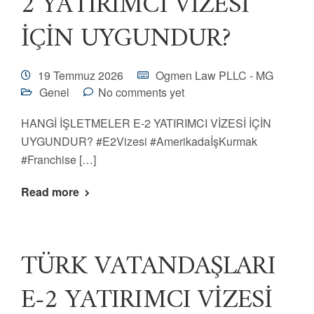
2 YATIRIMCI VİZESİ
İÇİN UYGUNDUR?
19 Temmuz 2026
Ogmen Law PLLC - MG
Genel
No comments yet
HANGİ İŞLETMELER E-2 YATIRIMCI VİZESİ İÇİN
UYGUNDUR? #E2Vizesi #AmerikadaİşKurmak
#Franchise […]
Read more
TÜRK VATANDAŞLARI
E-2 YATIRIMCI VİZESİ