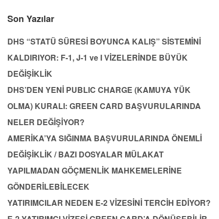
Son Yazılar
DHS “STATÜ SÜRESİ BOYUNCA KALIŞ” SİSTEMİNİ
KALDIRIYOR: F-1, J-1 ve I VİZELERİNDE BÜYÜK
DEĞİŞİKLİK
DHS’DEN YENİ PUBLIC CHARGE (KAMUYA YÜK
OLMA) KURALI: GREEN CARD BAŞVURULARINDA
NELER DEĞİŞİYOR?
AMERİKA’YA SIĞINMA BAŞVURULARINDA ÖNEMLİ
DEĞİŞİKLİK / BAZI DOSYALAR MÜLAKAT
YAPILMADAN GÖÇMENLİK MAHKEMELERİNE
GÖNDERİLEBİLECEK
YATIRIMCILAR NEDEN E-2 VİZESİNİ TERCİH EDİYOR?
E-2 YATIRIMCI VİZESİ GREEN CARD’A DÖNÜŞEBİLİR