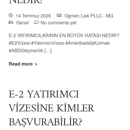
NEDİR?
14 Temmuz 2026
Ogmen Law PLLC - MG
Genel
No comments yet
E-2 YATIRIMCILARININ EN BÜYÜK HATASI NEDİR?
#E2Vizesi #YatırımcıVizesi #AmerikadaİşKurmak
#ABDGöçmenlik […]
Read more
E-2 YATIRIMCI
VİZESİNE KİMLER
BAŞVURABİLİR?