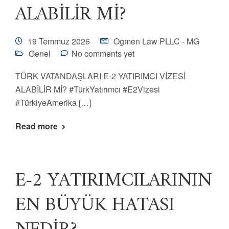
ALABİLİR Mİ?
19 Temmuz 2026
Ogmen Law PLLC - MG
Genel
No comments yet
TÜRK VATANDAŞLARI E-2 YATIRIMCI VİZESİ
ALABİLİR Mİ? #TürkYatırımcı #E2Vizesi
#TürkiyeAmerika […]
Read more
E-2 YATIRIMCILARININ
EN BÜYÜK HATASI