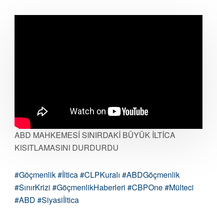
ABD MAHKEMESİ SINIRDAKİ BÜYÜK İLTİCA
KISITLAMASINI DURDURDU
#Göçmenlik
#İltica
#CLPKuralı
#ABDGöçmenlik
#SınırKrizi
#GöçmenlikHaberleri
#CBPOne
#Mülteci
#ABD
#Siyasiİltica