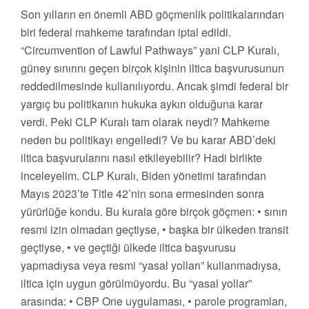
Son yılların en önemli ABD göçmenlik politikalarından
biri federal mahkeme tarafından iptal edildi.
“Circumvention of Lawful Pathways” yani CLP Kuralı,
güney sınırını geçen birçok kişinin iltica başvurusunun
reddedilmesinde kullanılıyordu. Ancak şimdi federal bir
yargıç bu politikanın hukuka aykırı olduğuna karar
verdi. Peki CLP Kuralı tam olarak neydi? Mahkeme
neden bu politikayı engelledi? Ve bu karar ABD’deki
iltica başvurularını nasıl etkileyebilir? Hadi birlikte
inceleyelim. CLP Kuralı, Biden yönetimi tarafından
Mayıs 2023’te Title 42’nin sona ermesinden sonra
yürürlüğe kondu. Bu kurala göre birçok göçmen: • sınırı
resmi izin olmadan geçtiyse, • başka bir ülkeden transit
geçtiyse, • ve geçtiği ülkede iltica başvurusu
yapmadıysa veya resmi “yasal yolları” kullanmadıysa,
iltica için uygun görülmüyordu. Bu “yasal yollar”
arasında: • CBP One uygulaması, • parole programları,