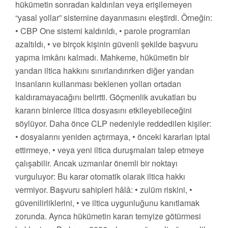
hükümetin sonradan kaldırılan veya erişilemeyen
“yasal yollar” sistemine dayanmasını eleştirdi. Örneğin:
• CBP One sistemi kaldırıldı, • parole programları
azaltıldı, • ve birçok kişinin güvenli şekilde başvuru
yapma imkânı kalmadı. Mahkeme, hükümetin bir
yandan iltica hakkını sınırlandırırken diğer yandan
insanların kullanması beklenen yolları ortadan
kaldıramayacağını belirtti. Göçmenlik avukatları bu
kararın binlerce iltica dosyasını etkileyebileceğini
söylüyor. Daha önce CLP nedeniyle reddedilen kişiler:
• dosyalarını yeniden açtırmaya, • önceki kararları iptal
ettirmeye, • veya yeni iltica duruşmaları talep etmeye
çalışabilir. Ancak uzmanlar önemli bir noktayı
vurguluyor: Bu karar otomatik olarak iltica hakkı
vermiyor. Başvuru sahipleri hâlâ: • zulüm riskini, •
güvenilirliklerini, • ve iltica uygunluğunu kanıtlamak
zorunda. Ayrıca hükümetin kararı temyize götürmesi