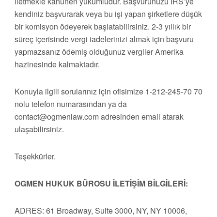
iletmekle kanunen yükümlüdür. Başvurunuzu IRS’ye
kendiniz başvurarak veya bu işi yapan şirketlere düşük
bir komisyon ödeyerek başlatabilirsiniz. 2-3 yıllık bir
süreç içerisinde vergi iadelerinizi almak için başvuru
yapmazsanız ödemiş olduğunuz vergiler Amerika
hazinesinde kalmaktadır.
Konuyla ilgili sorularınız için ofisimize 1-212-245-70 70
nolu telefon numarasından ya da
contact@ogmenlaw.com
adresinden email atarak
ulaşabilirsiniz.
Teşekkürler.
OGMEN HUKUK BÜROSU İLETİŞİM BİLGİLERİ:
ADRES: 61 Broadway, Suite 3000, NY, NY 10006,