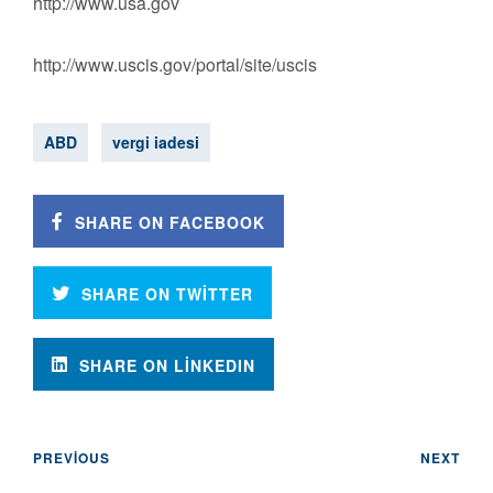
‪http://www.usa.gov‬‬‬
‪http://www.uscis.gov/portal/site/uscis‬‬‬
ABD
vergi iadesi
SHARE ON FACEBOOK
SHARE ON TWITTER
SHARE ON LINKEDIN
PREVIOUS
NEXT