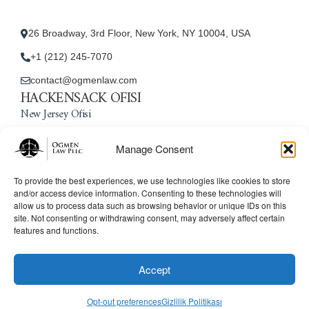
26 Broadway, 3rd Floor, New York, NY 10004, USA
+1 (212) 245-7070
contact@ogmenlaw.com
HACKENSACK OFISI
New Jersey Ofisi
Manage Consent
45 Essex Street, Unit: 105, Hackensack, NJ 07601, USA
+1 (212) 245-7070
To provide the best experiences, we use technologies like cookies to store
and/or access device information. Consenting to these technologies will
contact@ogmenlaw.com
allow us to process data such as browsing behavior or unique IDs on this
site. Not consenting or withdrawing consent, may adversely affect certain
features and functions.
© 2025 Ogmen Law Firm. All Rights Reserved.
Licensed
to practice immigration law in the United States. Website
Accept
content is for informational purposes only and does not
constitute legal advice.
Opt-out preferences
Gizlilik Politikası