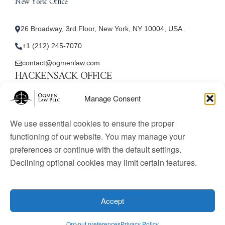
New York Office
26 Broadway, 3rd Floor, New York, NY 10004, USA
+1 (212) 245-7070
contact@ogmenlaw.com
HACKENSACK OFFICE
New Jersey Office
Manage Consent
45 Essex Street, Unit: 105, Hackensack, NJ 07601, USA
We use essential cookies to ensure the proper
+1 (212) 245-7070
functioning of our website. You may manage your
preferences or continue with the default settings.
contact@ogmenlaw.com
Declining optional cookies may limit certain features.
© 2025 Ogmen Law Firm. All Rights Reserved.
Licensed
to practice immigration law in the United States. Website
Accept
content is for informational purposes only and does not
constitute legal advice.
Opt-out preferences
Privacy Policy