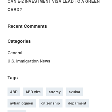
CAN E-2 INVESTMENT VISA LEAD TO A GREEN
CARD?
Recent Comments
Categories
General
U.S. Immigration News
Tags
ABD
ABD vize
attorey
avukat
ayhan ogmen
citizenship
deparment