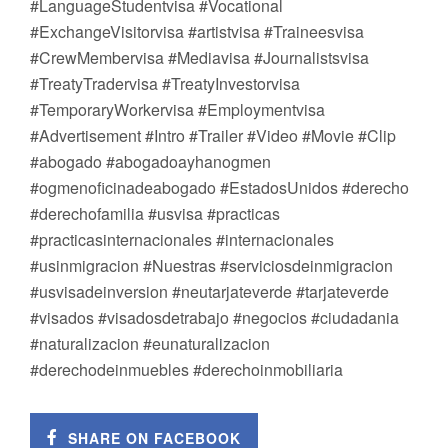
#LanguageStudentvisa #Vocational
#ExchangeVisitorvisa #artistvisa #Traineesvisa
#CrewMembervisa #Mediavisa #Journalistsvisa
#TreatyTradervisa #TreatyInvestorvisa
#TemporaryWorkervisa #Employmentvisa
#Advertisement #Intro #Trailer #Video #Movie #Clip
#abogado #abogadoayhanogmen
#ogmenoficinadeabogado #EstadosUnidos #derecho
#derechofamilia #usvisa #practicas
#practicasinternacionales #internacionales
#usinmigracion #Nuestras #serviciosdeinmigracion
#usvisadeinversion #neutarjateverde #tarjateverde
#visados #visadosdetrabajo #negocios #ciudadania
#naturalizacion #eunaturalizacion
#derechodeinmuebles #derechoinmobiliaria
SHARE ON FACEBOOK