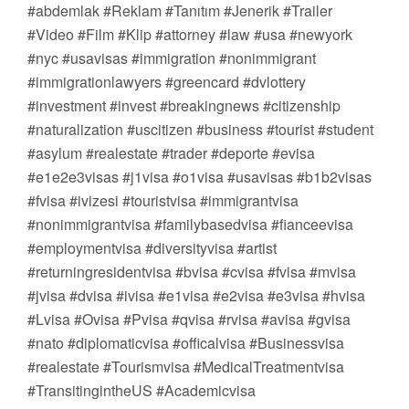
#abdemlak #Reklam #Tanıtım #Jenerik #Trailer
#Video #Film #Klip #attorney #law #usa #newyork
#nyc #usavisas #immigration #nonimmigrant
#immigrationlawyers #greencard #dvlottery
#investment #invest #breakingnews #citizenship
#naturalization #uscitizen #business #tourist #student
#asylum #realestate #trader #deporte #evisa
#e1e2e3visas #j1visa #o1visa #usavisas #b1b2visas
#fvisa #ivizesi #touristvisa #immigrantvisa
#nonimmigrantvisa #familybasedvisa #fianceevisa
#employmentvisa #diversityvisa #artist
#returningresidentvisa #bvisa #cvisa #fvisa #mvisa
#jvisa #dvisa #ivisa #e1visa #e2visa #e3visa #hvisa
#Lvisa #Ovisa #Pvisa #qvisa #rvisa #avisa #gvisa
#nato #diplomaticvisa #officalvisa #Businessvisa
#realestate #Tourismvisa #MedicalTreatmentvisa
#TransitingintheUS #Academicvisa