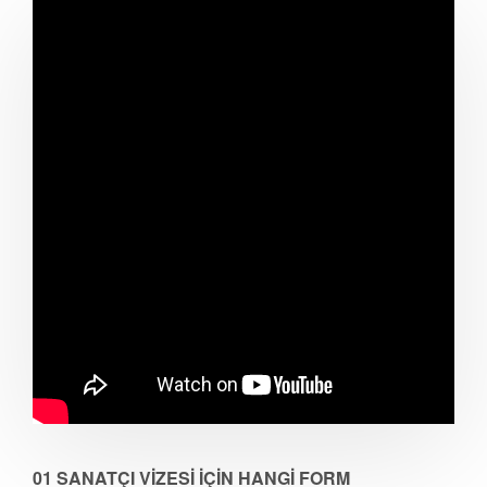
01 SANATÇI VİZESİ İÇİN HANGİ FORM