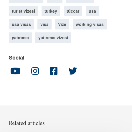
turist vizesi
turkey
tüccar
usa
usa visas
visa
Vize
working visas
yatırımcı
yatırımcı vizesi
Social
Related articles