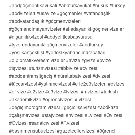
#abdgöçmenlikavukatı #abdturkavukat #hukuk #turkey
#abdvizeleri #usavize #göçmenler #vatandaşlık
#abdvatandaşlık #göçmenvizeleri
#göçmenolmayanvizeler #ailedayanıklıgöçmenvizeler
#nişanlılıkvizesi #abdyeilticabasvurusu
#işverendayanıklıgöçmenvizeler #abdturkey
#yeşilkartçekilişi #yerleşikyabancımüracatları
#diplomatikveresmivizeler #avize #gvize #bvize
#işvizesi #turizmvizesi #tıbbivize #cvizesi
#abddentransitgeçiş #mürettebatvizesi #dvizesi
#tüccarvizesi #yatırımcıvizesi #e1e2e3vizeleri #evizesi
#e1vize #e2vize #e3vize #fvizesi #mvizesi #turkish
#akademikvize #öğrencivizesi #jvizesi
#değişimprogramıvizesi #geçiciişsivizesi #abdkaza
#çalışmavizesi #stajvizesi #hvizesi #Lvizesi #Qvizesi
#Ovizesi #sanatçıvizesi #Rvizesi
#basınmensubuvizesi #gazetecilervizesi #öğrenci