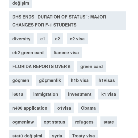
değişim
DHS ENDS “DURATION OF STATUS”: MAJOR
CHANGES FOR F-1 STUDENTS
diversity
e1
e2
e2 visa
eb2 green card
fiancee visa
FLORIDA REPORTS OVER 6
green card
göçmen
göçmenlik
h1b visa
h1visas
i601a
immigration
investment
k1 visa
n400 application
o1visa
Obama
ogmenlaw
opt status
refugees
state
statü değişimi
syria
Treaty visa