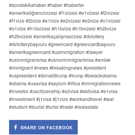
#sondakikahaber #haber #haberler
#amerikaöğrencivizesi #f1vizesi #e1vizesi #f2vizesi
#f1vize #f2vize #e1vize #e2vizesi #e2vize #o1vizesi
#o1vize #h1bvizesi #h1bvize #h1bvizesi #h2bvize
#h2bvizesi #amerikaçalışmavizesi #dvlottery
#dvlotterybaşvuru #greencard #greencardbaşvuru
#amerikagreencard #usimmigration #lawyer
#usimmigrantvisa #usnonimmigrantvisa #emlak
#immigrant #news #breakingnews #president
#uspresident #donaldtrump #trump #barackobama
#obama #usavisa #asylum #iltica #immigrationnews
#investor #uscitizenship #e2visa #eb5visa #e1visa
#investment #j1visa #j1vize #workandtravel #wat
#student #tourist #turist #trade #realestate
SHARE ON FACEBOOK