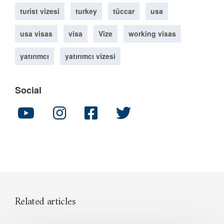
turist vizesi
turkey
tüccar
usa
usa visas
visa
Vize
working visas
yatırımcı
yatırımcı vizesi
Social
Related articles