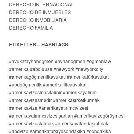
DERECHO INTERNACIONAL
DERECHO DE INMUEBLES
DERECHO INMOBILIARIA
DERECHO FAMILIA
ETİKETLER – HASHTAGS:
#avukatayhanogmen #ayhanogmen #ogmenlaw
#amerika #abd #usa #newyork #newyorkcity
#amerikagöçmenlikavukatı #amerikatürkavukat
#abdgöçmenlik #amerikailticaavukatı
#amerikavizesinasılalınır #amerikayatırım
#amerikavizesinedir #amerikaşirketkurmak
#amerikavize #amerikayatırımcıvizesi
#amerikayatırımcıvizesişartları #amerikavizegörüşmesi
#amerikavizesialmak #amerikavatandaşıolmak
#abdvize #amerikatürkiyesondakika #sondakika