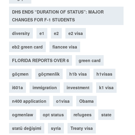
DHS ENDS “DURATION OF STATUS”: MAJOR
CHANGES FOR F-1 STUDENTS
diversity
e1
e2
e2 visa
eb2 green card
fiancee visa
FLORIDA REPORTS OVER 6
green card
göçmen
göçmenlik
h1b visa
h1visas
i601a
immigration
investment
k1 visa
n400 application
o1visa
Obama
ogmenlaw
opt status
refugees
state
statü değişimi
syria
Treaty visa