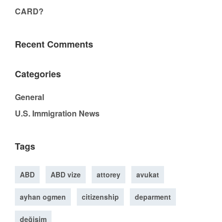
CARD?
Recent Comments
Categories
General
U.S. Immigration News
Tags
ABD
ABD vize
attorey
avukat
ayhan ogmen
citizenship
deparment
değişim