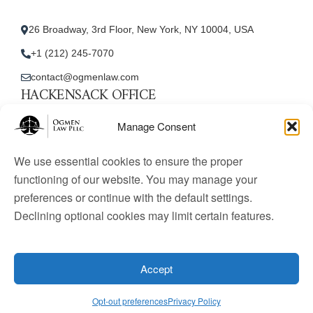
26 Broadway, 3rd Floor, New York, NY 10004, USA
+1 (212) 245-7070
contact@ogmenlaw.com
HACKENSACK OFFICE
New Jersey Office
Manage Consent
45 Essex Street, Unit: 105, Hackensack, NJ 07601, USA
We use essential cookies to ensure the proper
+1 (212) 245-7070
functioning of our website. You may manage your
preferences or continue with the default settings.
contact@ogmenlaw.com
Declining optional cookies may limit certain features.
© 2025 Ogmen Law Firm. All Rights Reserved.
Licensed
to practice immigration law in the United States. Website
Accept
content is for informational purposes only and does not
constitute legal advice.
Opt-out preferences
Privacy Policy