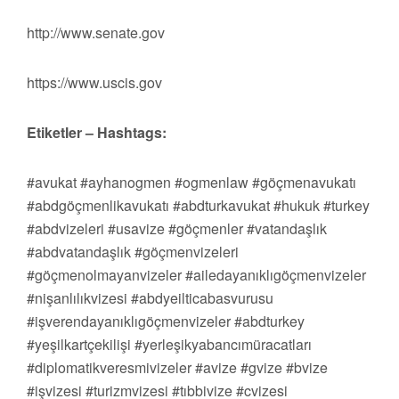
http://www.senate.gov
https://www.uscis.gov
Etiketler – Hashtags:
#avukat #ayhanogmen #ogmenlaw #göçmenavukatı
#abdgöçmenlikavukatı #abdturkavukat #hukuk #turkey
#abdvizeleri #usavize #göçmenler #vatandaşlık
#abdvatandaşlık #göçmenvizeleri
#göçmenolmayanvizeler #ailedayanıklıgöçmenvizeler
#nişanlılıkvizesi #abdyeilticabasvurusu
#işverendayanıklıgöçmenvizeler #abdturkey
#yeşilkartçekilişi #yerleşikyabancımüracatları
#diplomatikveresmivizeler #avize #gvize #bvize
#işvizesi #turizmvizesi #tıbbivize #cvizesi