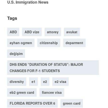
U.S. Immigration News
Tags
ABD
ABD vize
attorey
avukat
ayhan ogmen
citizenship
deparment
değişim
DHS ENDS “DURATION OF STATUS”: MAJOR
CHANGES FOR F-1 STUDENTS
diversity
e1
e2
e2 visa
eb2 green card
fiancee visa
FLORIDA REPORTS OVER 6
green card