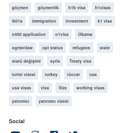
göçmen
göçmenlik
h1b visa
h1visas
i601a
immigration
investment
k1 visa
n400 application
o1visa
Obama
ogmenlaw
opt status
refugees
state
statü değişimi
syria
Treaty visa
turist vizesi
turkey
tüccar
usa
usa visas
visa
Vize
working visas
yatırımcı
yatırımcı vizesi
Social