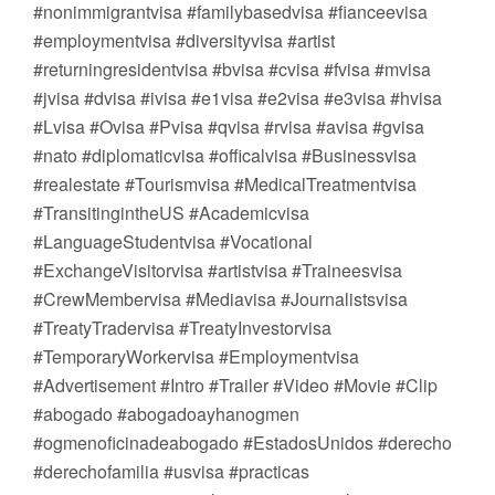
#nonimmigrantvisa #familybasedvisa #fianceevisa
#employmentvisa #diversityvisa #artist
#returningresidentvisa #bvisa #cvisa #fvisa #mvisa
#jvisa #dvisa #ivisa #e1visa #e2visa #e3visa #hvisa
#Lvisa #Ovisa #Pvisa #qvisa #rvisa #avisa #gvisa
#nato #diplomaticvisa #officalvisa #Businessvisa
#realestate #Tourismvisa #MedicalTreatmentvisa
#TransitingintheUS #Academicvisa
#LanguageStudentvisa #Vocational
#ExchangeVisitorvisa #artistvisa #Traineesvisa
#CrewMembervisa #Mediavisa #Journalistsvisa
#TreatyTradervisa #TreatyInvestorvisa
#TemporaryWorkervisa #Employmentvisa
#Advertisement #Intro #Trailer #Video #Movie #Clip
#abogado #abogadoayhanogmen
#ogmenoficinadeabogado #EstadosUnidos #derecho
#derechofamilia #usvisa #practicas