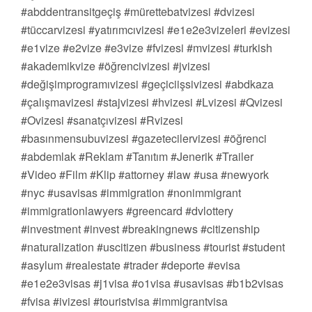
#abddentransitgeçiş #mürettebatvizesi #dvizesi
#tüccarvizesi #yatırımcıvizesi #e1e2e3vizeleri #evizesi
#e1vize #e2vize #e3vize #fvizesi #mvizesi #turkish
#akademikvize #öğrencivizesi #jvizesi
#değişimprogramıvizesi #geçiciişsivizesi #abdkaza
#çalışmavizesi #stajvizesi #hvizesi #Lvizesi #Qvizesi
#Ovizesi #sanatçıvizesi #Rvizesi
#basınmensubuvizesi #gazetecilervizesi #öğrenci
#abdemlak #Reklam #Tanıtım #Jenerik #Trailer
#Video #Film #Klip #attorney #law #usa #newyork
#nyc #usavisas #immigration #nonimmigrant
#immigrationlawyers #greencard #dvlottery
#investment #invest #breakingnews #citizenship
#naturalization #uscitizen #business #tourist #student
#asylum #realestate #trader #deporte #evisa
#e1e2e3visas #j1visa #o1visa #usavisas #b1b2visas
#fvisa #ivizesi #touristvisa #immigrantvisa