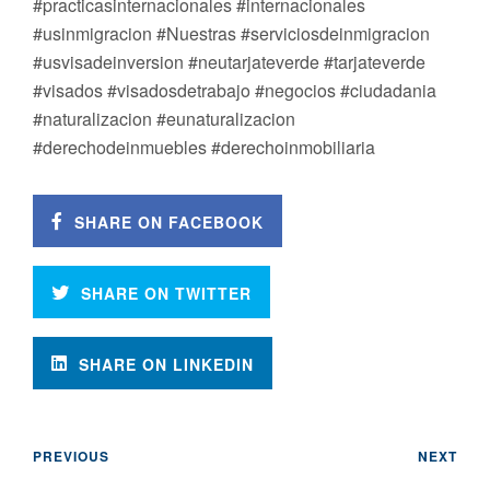
#practicasinternacionales #internacionales
#usinmigracion #Nuestras #serviciosdeinmigracion
#usvisadeinversion #neutarjateverde #tarjateverde
#visados #visadosdetrabajo #negocios #ciudadania
#naturalizacion #eunaturalizacion
#derechodeinmuebles #derechoinmobiliaria
SHARE ON FACEBOOK
SHARE ON TWITTER
SHARE ON LINKEDIN
PREVIOUS
NEXT