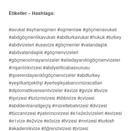
Etiketler – Hashtags:
#avukat #ayhanogmen #ogmenlaw #göçmenavukatı
#abdgöçmenlikavukatı #abdturkavukat #hukuk #turkey
#abdvizeleri #usavize #göçmenler #vatandaşlık
#abdvatandaşlık #göçmenvizeleri
#göçmenolmayanvizeler #ailedayanıklıgöçmenvizeler
#nişanlılıkvizesi #abdyeilticabasvurusu
#işverendayanıklıgöçmenvizeler #abdturkey
#yeşilkartçekilişi #yerleşikyabancımüracatları
#diplomatikveresmivizeler #avize #gvize #bvize
#işvizesi #turizmvizesi #tıbbivize #cvizesi
#abddentransitgeçiş #mürettebatvizesi #dvizesi
#tüccarvizesi #yatırımcıvizesi #e1e2e3vizeleri #evizesi
#e1vize #e2vize #e3vize #fvizesi #mvizesi #turkish
#akademikvize #öğrencivizesi #jvizesi