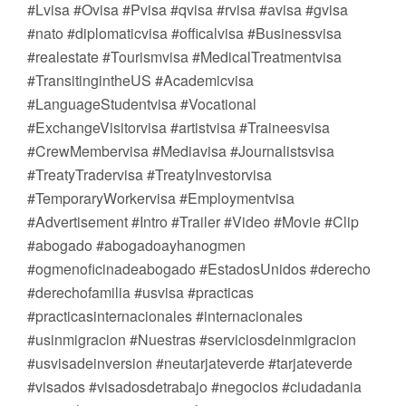
#Lvisa #Ovisa #Pvisa #qvisa #rvisa #avisa #gvisa
#nato #diplomaticvisa #officalvisa #Businessvisa
#realestate #Tourismvisa #MedicalTreatmentvisa
#TransitingintheUS #Academicvisa
#LanguageStudentvisa #Vocational
#ExchangeVisitorvisa #artistvisa #Traineesvisa
#CrewMembervisa #Mediavisa #Journalistsvisa
#TreatyTradervisa #TreatyInvestorvisa
#TemporaryWorkervisa #Employmentvisa
#Advertisement #Intro #Trailer #Video #Movie #Clip
#abogado #abogadoayhanogmen
#ogmenoficinadeabogado #EstadosUnidos #derecho
#derechofamilia #usvisa #practicas
#practicasinternacionales #internacionales
#usinmigracion #Nuestras #serviciosdeinmigracion
#usvisadeinversion #neutarjateverde #tarjateverde
#visados #visadosdetrabajo #negocios #ciudadania