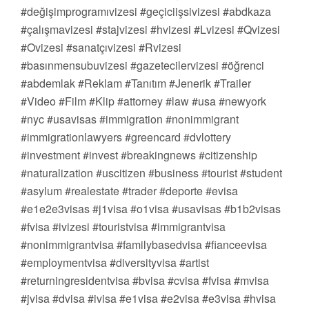
#değişimprogramıvizesi #geçiciişsivizesi #abdkaza
#çalışmavizesi #stajvizesi #hvizesi #Lvizesi #Qvizesi
#Ovizesi #sanatçıvizesi #Rvizesi
#basınmensubuvizesi #gazetecilervizesi #öğrenci
#abdemlak #Reklam #Tanıtım #Jenerik #Trailer
#Video #Film #Klip #attorney #law #usa #newyork
#nyc #usavisas #immigration #nonimmigrant
#immigrationlawyers #greencard #dvlottery
#investment #invest #breakingnews #citizenship
#naturalization #uscitizen #business #tourist #student
#asylum #realestate #trader #deporte #evisa
#e1e2e3visas #j1visa #o1visa #usavisas #b1b2visas
#fvisa #ivizesi #touristvisa #immigrantvisa
#nonimmigrantvisa #familybasedvisa #fianceevisa
#employmentvisa #diversityvisa #artist
#returningresidentvisa #bvisa #cvisa #fvisa #mvisa
#jvisa #dvisa #ivisa #e1visa #e2visa #e3visa #hvisa