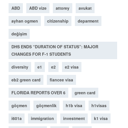
ABD
ABD vize
attorey
avukat
ayhan ogmen
citizenship
deparment
değişim
DHS ENDS “DURATION OF STATUS”: MAJOR
CHANGES FOR F-1 STUDENTS
diversity
e1
e2
e2 visa
eb2 green card
fiancee visa
FLORIDA REPORTS OVER 6
green card
göçmen
göçmenlik
h1b visa
h1visas
i601a
immigration
investment
k1 visa