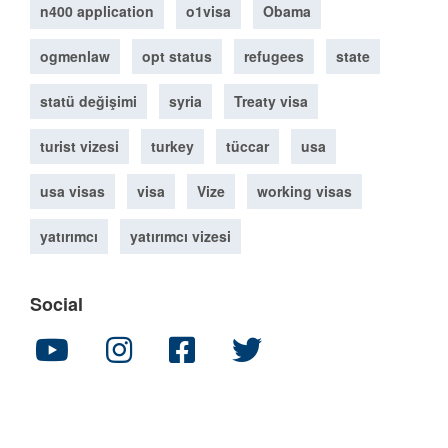
n400 application
o1visa
Obama
ogmenlaw
opt status
refugees
state
statü değişimi
syria
Treaty visa
turist vizesi
turkey
tüccar
usa
usa visas
visa
Vize
working visas
yatırımcı
yatırımcı vizesi
Social