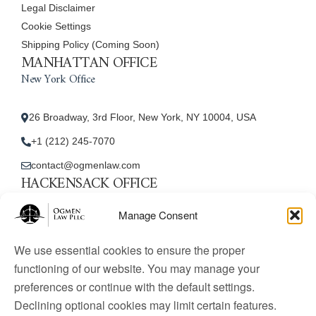
Legal Disclaimer
Cookie Settings
Shipping Policy (Coming Soon)
MANHATTAN OFFICE
New York Office
26 Broadway, 3rd Floor, New York, NY 10004, USA
+1 (212) 245-7070
contact@ogmenlaw.com
HACKENSACK OFFICE
New Jersey Office
Manage Consent
45 Essex Street, Unit: 105, Hackensack, NJ 07601, USA
We use essential cookies to ensure the proper
+1 (212) 245-7070
functioning of our website. You may manage your
preferences or continue with the default settings.
contact@ogmenlaw.com
Declining optional cookies may limit certain features.