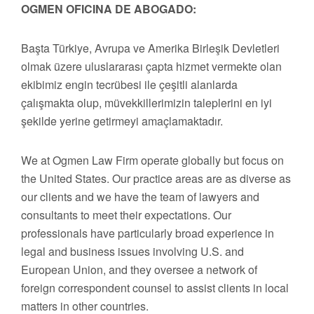
OGMEN OFICINA DE ABOGADO:
Başta Türkiye, Avrupa ve Amerika Birleşik Devletleri
olmak üzere uluslararası çapta hizmet vermekte olan
ekibimiz engin tecrübesi ile çeşitli alanlarda
çalışmakta olup, müvekkillerimizin taleplerini en iyi
şekilde yerine getirmeyi amaçlamaktadır.
We at Ogmen Law Firm operate globally but focus on
the United States. Our practice areas are as diverse as
our clients and we have the team of lawyers and
consultants to meet their expectations. Our
professionals have particularly broad experience in
legal and business issues involving U.S. and
European Union, and they oversee a network of
foreign correspondent counsel to assist clients in local
matters in other countries.