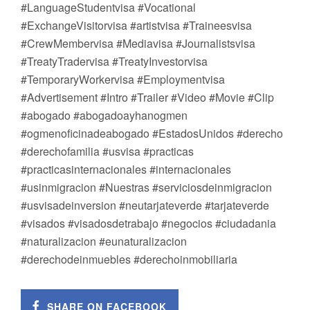
#LanguageStudentvisa #Vocational
#ExchangeVisitorvisa #artistvisa #Traineesvisa
#CrewMembervisa #Mediavisa #Journalistsvisa
#TreatyTradervisa #TreatyInvestorvisa
#TemporaryWorkervisa #Employmentvisa
#Advertisement #Intro #Trailer #Video #Movie #Clip
#abogado #abogadoayhanogmen
#ogmenoficinadeabogado #EstadosUnidos #derecho
#derechofamilia #usvisa #practicas
#practicasinternacionales #internacionales
#usinmigracion #Nuestras #serviciosdeinmigracion
#usvisadeinversion #neutarjateverde #tarjateverde
#visados #visadosdetrabajo #negocios #ciudadania
#naturalizacion #eunaturalizacion
#derechodeinmuebles #derechoinmobiliaria
SHARE ON FACEBOOK