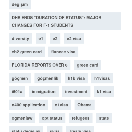
değişim
DHS ENDS “DURATION OF STATUS”: MAJOR
CHANGES FOR F-1 STUDENTS
diversity
e1
e2
e2 visa
eb2 green card
fiancee visa
FLORIDA REPORTS OVER 6
green card
göçmen
göçmenlik
h1b visa
h1visas
i601a
immigration
investment
k1 visa
n400 application
o1visa
Obama
ogmenlaw
opt status
refugees
state
statü değişimi
syria
Treaty visa