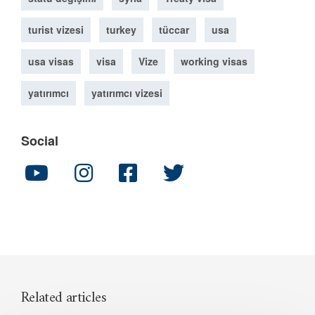
turist vizesi
turkey
tüccar
usa
usa visas
visa
Vize
working visas
yatırımcı
yatırımcı vizesi
Social
Related articles