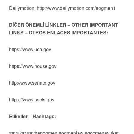
Dailymotion: http://www.dailymotion.com/aogmen1
DİĞER ÖNEMLİ LİNKLER – OTHER IMPORTANT
LINKS – OTROS ENLACES IMPORTANTES:
https://www.usa.gov
https://www.house.gov
http://www.senate.gov
https://www.uscis.gov
Etiketler – Hashtags:
#avukat #ayhanogmen #ogmenlaw #göçmenavukatı