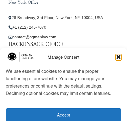
New York Office
26 Broadway, 3rd Floor, New York, NY 10004, USA
+1 (212) 245-7070
contact@ogmenlaw.com
HACKENSACK OFFICE
New Jersey Office
Manage Consent
45 Essex Street, Unit: 105, Hackensack, NJ 07601, USA
We use essential cookies to ensure the proper
+1 (212) 245-7070
functioning of our website. You may manage your
preferences or continue with the default settings.
contact@ogmenlaw.com
Declining optional cookies may limit certain features.
© 2025 Ogmen Law Firm. All Rights Reserved.
Licensed
to practice immigration law in the United States. Website
Accept
content is for informational purposes only and does not
constitute legal advice.