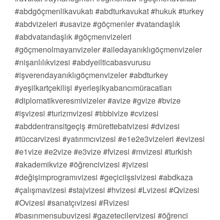
#abdgöçmenlikavukatı #abdturkavukat #hukuk #turkey
#abdvizeleri #usavize #göçmenler #vatandaşlık
#abdvatandaşlık #göçmenvizeleri
#göçmenolmayanvizeler #ailedayanıklıgöçmenvizeler
#nişanlılıkvizesi #abdyeilticabasvurusu
#işverendayanıklıgöçmenvizeler #abdturkey
#yeşilkartçekilişi #yerleşikyabancımüracatları
#diplomatikveresmivizeler #avize #gvize #bvize
#işvizesi #turizmvizesi #tıbbivize #cvizesi
#abddentransitgeçiş #mürettebatvizesi #dvizesi
#tüccarvizesi #yatırımcıvizesi #e1e2e3vizeleri #evizesi
#e1vize #e2vize #e3vize #fvizesi #mvizesi #turkish
#akademikvize #öğrencivizesi #jvizesi
#değişimprogramıvizesi #geçiciişsivizesi #abdkaza
#çalışmavizesi #stajvizesi #hvizesi #Lvizesi #Qvizesi
#Ovizesi #sanatçıvizesi #Rvizesi
#basınmensubuvizesi #gazetecilervizesi #öğrenci