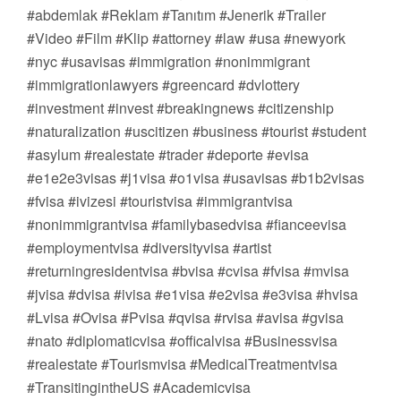
#abdemlak #Reklam #Tanıtım #Jenerik #Trailer
#Video #Film #Klip #attorney #law #usa #newyork
#nyc #usavisas #immigration #nonimmigrant
#immigrationlawyers #greencard #dvlottery
#investment #invest #breakingnews #citizenship
#naturalization #uscitizen #business #tourist #student
#asylum #realestate #trader #deporte #evisa
#e1e2e3visas #j1visa #o1visa #usavisas #b1b2visas
#fvisa #ivizesi #touristvisa #immigrantvisa
#nonimmigrantvisa #familybasedvisa #fianceevisa
#employmentvisa #diversityvisa #artist
#returningresidentvisa #bvisa #cvisa #fvisa #mvisa
#jvisa #dvisa #ivisa #e1visa #e2visa #e3visa #hvisa
#Lvisa #Ovisa #Pvisa #qvisa #rvisa #avisa #gvisa
#nato #diplomaticvisa #officalvisa #Businessvisa
#realestate #Tourismvisa #MedicalTreatmentvisa
#TransitingintheUS #Academicvisa