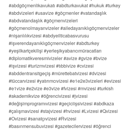
#abdgöçmenlikavukatı #abdturkavukat #hukuk #turkey
#abdvizeleri #usavize #göçmenler #vatandaşlık
#abdvatandaşlık #göçmenvizeleri
#göçmenolmayanvizeler #ailedayanıklıgöçmenvizeler
#nişanlılıkvizesi #abdyeilticabasvurusu
#işverendayanıklıgöçmenvizeler #abdturkey
#yeşilkartçekilişi #yerleşikyabancımüracatları
#diplomatikveresmivizeler #avize #gvize #bvize
#işvizesi #turizmvizesi #tıbbivize #cvizesi
#abddentransitgeçiş #mürettebatvizesi #dvizesi
#tüccarvizesi #yatırımcıvizesi #e1e2e3vizeleri #evizesi
#e1vize #e2vize #e3vize #fvizesi #mvizesi #turkish
#akademikvize #öğrencivizesi #jvizesi
#değişimprogramıvizesi #geçiciişsivizesi #abdkaza
#çalışmavizesi #stajvizesi #hvizesi #Lvizesi #Qvizesi
#Ovizesi #sanatçıvizesi #Rvizesi
#basınmensubuvizesi #gazetecilervizesi #öğrenci