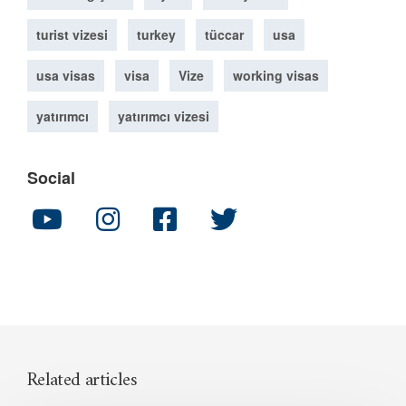
turist vizesi
turkey
tüccar
usa
usa visas
visa
Vize
working visas
yatırımcı
yatırımcı vizesi
Social
Related articles