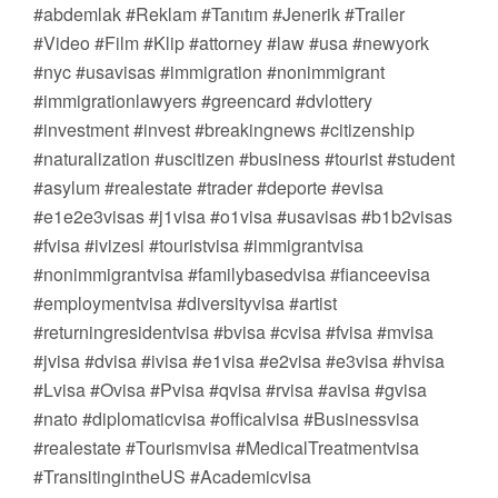
#abdemlak #Reklam #Tanıtım #Jenerik #Trailer
#Video #Film #Klip #attorney #law #usa #newyork
#nyc #usavisas #immigration #nonimmigrant
#immigrationlawyers #greencard #dvlottery
#investment #invest #breakingnews #citizenship
#naturalization #uscitizen #business #tourist #student
#asylum #realestate #trader #deporte #evisa
#e1e2e3visas #j1visa #o1visa #usavisas #b1b2visas
#fvisa #ivizesi #touristvisa #immigrantvisa
#nonimmigrantvisa #familybasedvisa #fianceevisa
#employmentvisa #diversityvisa #artist
#returningresidentvisa #bvisa #cvisa #fvisa #mvisa
#jvisa #dvisa #ivisa #e1visa #e2visa #e3visa #hvisa
#Lvisa #Ovisa #Pvisa #qvisa #rvisa #avisa #gvisa
#nato #diplomaticvisa #officalvisa #Businessvisa
#realestate #Tourismvisa #MedicalTreatmentvisa
#TransitingintheUS #Academicvisa