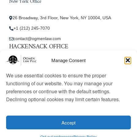
New York Office
26 Broadway, 3rd Floor, New York, NY 10004, USA
+1 (212) 245-7070
contact@ogmenlaw.com
HACKENSACK OFFICE
New Jersey Office
Manage Consent
45 Essex Street, Unit: 105, Hackensack, NJ 07601, USA
We use essential cookies to ensure the proper
+1 (212) 245-7070
functioning of our website. You may manage your
preferences or continue with the default settings.
contact@ogmenlaw.com
Declining optional cookies may limit certain features.
© 2025 Ogmen Law Firm. All Rights Reserved.
Licensed
to practice immigration law in the United States. Website
Accept
content is for informational purposes only and does not
constitute legal advice.
Opt-out preferences
Privacy Policy