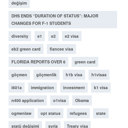
değişim
DHS ENDS “DURATION OF STATUS”: MAJOR
CHANGES FOR F-1 STUDENTS
diversity
e1
e2
e2 visa
eb2 green card
fiancee visa
FLORIDA REPORTS OVER 6
green card
göçmen
göçmenlik
h1b visa
h1visas
i601a
immigration
investment
k1 visa
n400 application
o1visa
Obama
ogmenlaw
opt status
refugees
state
statü değişimi
syria
Treaty visa