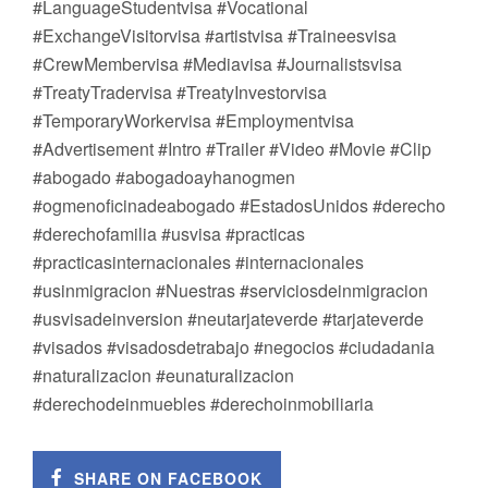
#LanguageStudentvisa #Vocational
#ExchangeVisitorvisa #artistvisa #Traineesvisa
#CrewMembervisa #Mediavisa #Journalistsvisa
#TreatyTradervisa #TreatyInvestorvisa
#TemporaryWorkervisa #Employmentvisa
#Advertisement #Intro #Trailer #Video #Movie #Clip
#abogado #abogadoayhanogmen
#ogmenoficinadeabogado #EstadosUnidos #derecho
#derechofamilia #usvisa #practicas
#practicasinternacionales #internacionales
#usinmigracion #Nuestras #serviciosdeinmigracion
#usvisadeinversion #neutarjateverde #tarjateverde
#visados #visadosdetrabajo #negocios #ciudadania
#naturalizacion #eunaturalizacion
#derechodeinmuebles #derechoinmobiliaria
SHARE ON FACEBOOK