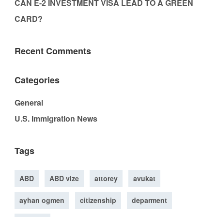
CAN E-2 INVESTMENT VISA LEAD TO A GREEN
CARD?
Recent Comments
Categories
General
U.S. Immigration News
Tags
ABD
ABD vize
attorey
avukat
ayhan ogmen
citizenship
deparment