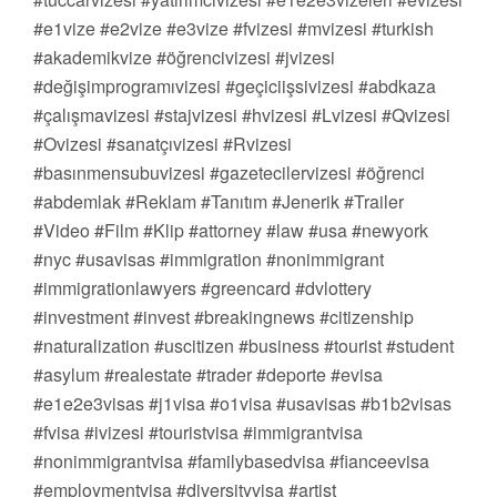
#e1vize #e2vize #e3vize #fvizesi #mvizesi #turkish
#akademikvize #öğrencivizesi #jvizesi
#değişimprogramıvizesi #geçiciişsivizesi #abdkaza
#çalışmavizesi #stajvizesi #hvizesi #Lvizesi #Qvizesi
#Ovizesi #sanatçıvizesi #Rvizesi
#basınmensubuvizesi #gazetecilervizesi #öğrenci
#abdemlak #Reklam #Tanıtım #Jenerik #Trailer
#Video #Film #Klip #attorney #law #usa #newyork
#nyc #usavisas #immigration #nonimmigrant
#immigrationlawyers #greencard #dvlottery
#investment #invest #breakingnews #citizenship
#naturalization #uscitizen #business #tourist #student
#asylum #realestate #trader #deporte #evisa
#e1e2e3visas #j1visa #o1visa #usavisas #b1b2visas
#fvisa #ivizesi #touristvisa #immigrantvisa
#nonimmigrantvisa #familybasedvisa #fianceevisa
#employmentvisa #diversityvisa #artist