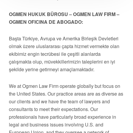
OGMEN HUKUK BÜROSU – OGMEN LAW FIRM –
OGMEN OFICINA DE ABOGADO:
Başta Türkiye, Avrupa ve Amerika Birleşik Devletleri
olmak üzere uluslararası çapta hizmet vermekte olan
ekibimiz engin tecrübesi ile çeşitli alanlarda
çalışmakta olup, müvekkillerimizin taleplerini en iyi
şekilde yerine getirmeyi amaçlamaktadır.
We at Ogmen Law Firm operate globally but focus on
the United States. Our practice areas are as diverse as
our clients and we have the team of lawyers and
consultants to meet their expectations. Our
professionals have particularly broad experience in
legal and business issues involving U.S. and
European Union, and they oversee a network of