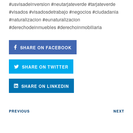
#usvisadeinversion #neutarjateverde #tarjateverde
#visados #visadosdetrabajo #negocios #ciudadania
#naturalizacion #eunaturalizacion
#derechodeinmuebles #derechoinmobiliaria
SHARE ON FACEBOOK
SHARE ON TWITTER
SHARE ON LINKEDIN
PREVIOUS
NEXT