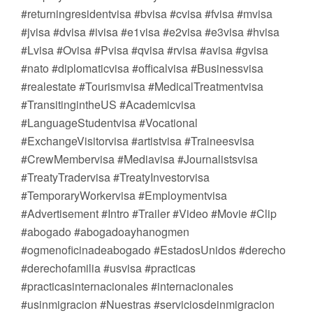
#returningresidentvisa #bvisa #cvisa #fvisa #mvisa
#jvisa #dvisa #ivisa #e1visa #e2visa #e3visa #hvisa
#Lvisa #Ovisa #Pvisa #qvisa #rvisa #avisa #gvisa
#nato #diplomaticvisa #officalvisa #Businessvisa
#realestate #Tourismvisa #MedicalTreatmentvisa
#TransitingintheUS #Academicvisa
#LanguageStudentvisa #Vocational
#ExchangeVisitorvisa #artistvisa #Traineesvisa
#CrewMembervisa #Mediavisa #Journalistsvisa
#TreatyTradervisa #TreatyInvestorvisa
#TemporaryWorkervisa #Employmentvisa
#Advertisement #Intro #Trailer #Video #Movie #Clip
#abogado #abogadoayhanogmen
#ogmenoficinadeabogado #EstadosUnidos #derecho
#derechofamilia #usvisa #practicas
#practicasinternacionales #internacionales
#usinmigracion #Nuestras #serviciosdeinmigracion