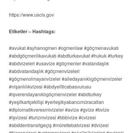
https://www.uscis.gov
Etiketler – Hashtags:
#avukat #ayhanogmen #ogmenlaw #göçmenavukatı
#abdgöçmenlikavukatı #abdturkavukat #hukuk #turkey
#abdvizeleri #usavize #göçmenler #vatandaşlık
#abdvatandaşlık #göçmenvizeleri
#göçmenolmayanvizeler #ailedayanıklıgöçmenvizeler
#nişanlılıkvizesi #abdyeilticabasvurusu
#işverendayanıklıgöçmenvizeler #abdturkey
#yeşilkartçekilişi #yerleşikyabancımüracatları
#diplomatikveresmivizeler #avize #gvize #bvize
#işvizesi #turizmvizesi #tıbbivize #cvizesi
#abddentransitgeçiş #mürettebatvizesi #dvizesi
#tüccarvizesi #yatırımcıvizesi #e1e2e3vizeleri #evizesi