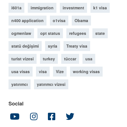
i601a
immigration
investment
k1 visa
n400 application
o1visa
Obama
ogmenlaw
opt status
refugees
state
statü değişimi
syria
Treaty visa
turist vizesi
turkey
tüccar
usa
usa visas
visa
Vize
working visas
yatırımcı
yatırımcı vizesi
Social