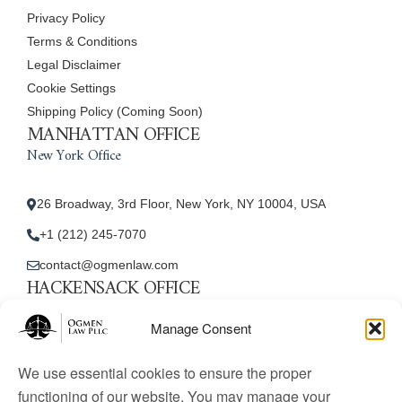
Privacy Policy
Terms & Conditions
Legal Disclaimer
Cookie Settings
Shipping Policy (Coming Soon)
MANHATTAN OFFICE
New York Office
26 Broadway, 3rd Floor, New York, NY 10004, USA
+1 (212) 245-7070
contact@ogmenlaw.com
HACKENSACK OFFICE
New Jersey Office
Manage Consent
45 Essex Street, Unit: 105, Hackensack, NJ 07601, USA
We use essential cookies to ensure the proper
+1 (212) 245-7070
functioning of our website. You may manage your