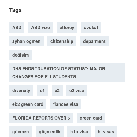
Tags
ABD
ABD vize
attorey
avukat
ayhan ogmen
citizenship
deparment
değişim
DHS ENDS “DURATION OF STATUS”: MAJOR
CHANGES FOR F-1 STUDENTS
diversity
e1
e2
e2 visa
eb2 green card
fiancee visa
FLORIDA REPORTS OVER 6
green card
göçmen
göçmenlik
h1b visa
h1visas