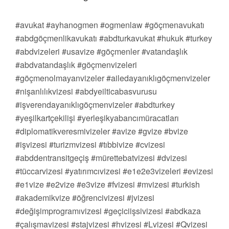
#avukat #ayhanogmen #ogmenlaw #göçmenavukatı
#abdgöçmenlikavukatı #abdturkavukat #hukuk #turkey
#abdvizeleri #usavize #göçmenler #vatandaşlık
#abdvatandaşlık #göçmenvizeleri
#göçmenolmayanvizeler #ailedayanıklıgöçmenvizeler
#nişanlılıkvizesi #abdyeilticabasvurusu
#işverendayanıklıgöçmenvizeler #abdturkey
#yeşilkartçekilişi #yerleşikyabancımüracatları
#diplomatikveresmivizeler #avize #gvize #bvize
#işvizesi #turizmvizesi #tıbbivize #cvizesi
#abddentransitgeçiş #mürettebatvizesi #dvizesi
#tüccarvizesi #yatırımcıvizesi #e1e2e3vizeleri #evizesi
#e1vize #e2vize #e3vize #fvizesi #mvizesi #turkish
#akademikvize #öğrencivizesi #jvizesi
#değişimprogramıvizesi #geçiciişsivizesi #abdkaza
#çalışmavizesi #stajvizesi #hvizesi #Lvizesi #Qvizesi