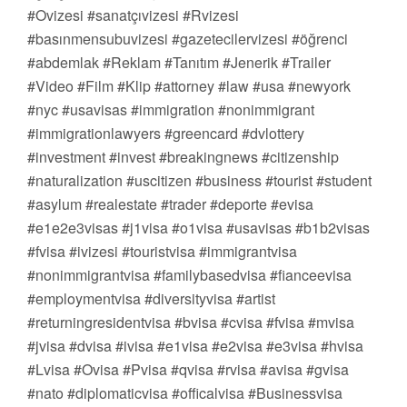
#Ovizesi #sanatçıvizesi #Rvizesi
#basınmensubuvizesi #gazetecilervizesi #öğrenci
#abdemlak #Reklam #Tanıtım #Jenerik #Trailer
#Video #Film #Klip #attorney #law #usa #newyork
#nyc #usavisas #immigration #nonimmigrant
#immigrationlawyers #greencard #dvlottery
#investment #invest #breakingnews #citizenship
#naturalization #uscitizen #business #tourist #student
#asylum #realestate #trader #deporte #evisa
#e1e2e3visas #j1visa #o1visa #usavisas #b1b2visas
#fvisa #ivizesi #touristvisa #immigrantvisa
#nonimmigrantvisa #familybasedvisa #fianceevisa
#employmentvisa #diversityvisa #artist
#returningresidentvisa #bvisa #cvisa #fvisa #mvisa
#jvisa #dvisa #ivisa #e1visa #e2visa #e3visa #hvisa
#Lvisa #Ovisa #Pvisa #qvisa #rvisa #avisa #gvisa
#nato #diplomaticvisa #officalvisa #Businessvisa