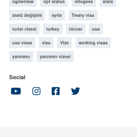
ogmenlaw
opt status
refugees
state
statü değişimi
syria
Treaty visa
turist vizesi
turkey
tüccar
usa
usa visas
visa
Vize
working visas
yatırımcı
yatırımcı vizesi
Social