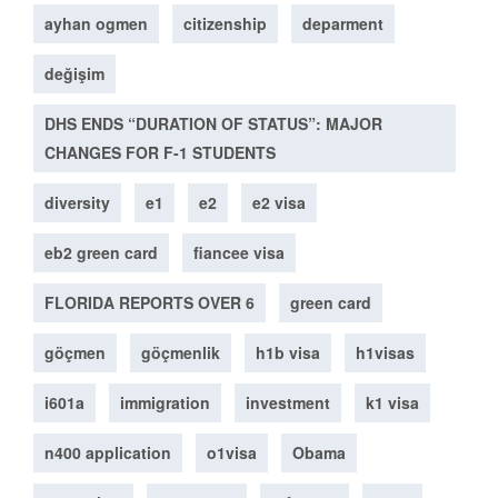
ayhan ogmen
citizenship
deparment
değişim
DHS ENDS “DURATION OF STATUS”: MAJOR
CHANGES FOR F-1 STUDENTS
diversity
e1
e2
e2 visa
eb2 green card
fiancee visa
FLORIDA REPORTS OVER 6
green card
göçmen
göçmenlik
h1b visa
h1visas
i601a
immigration
investment
k1 visa
n400 application
o1visa
Obama