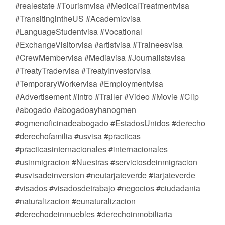
#realestate #Tourismvisa #MedicalTreatmentvisa
#TransitingintheUS #Academicvisa
#LanguageStudentvisa #Vocational
#ExchangeVisitorvisa #artistvisa #Traineesvisa
#CrewMembervisa #Mediavisa #Journalistsvisa
#TreatyTradervisa #TreatyInvestorvisa
#TemporaryWorkervisa #Employmentvisa
#Advertisement #Intro #Trailer #Video #Movie #Clip
#abogado #abogadoayhanogmen
#ogmenoficinadeabogado #EstadosUnidos #derecho
#derechofamilia #usvisa #practicas
#practicasinternacionales #internacionales
#usinmigracion #Nuestras #serviciosdeinmigracion
#usvisadeinversion #neutarjateverde #tarjateverde
#visados #visadosdetrabajo #negocios #ciudadania
#naturalizacion #eunaturalizacion
#derechodeinmuebles #derechoinmobiliaria