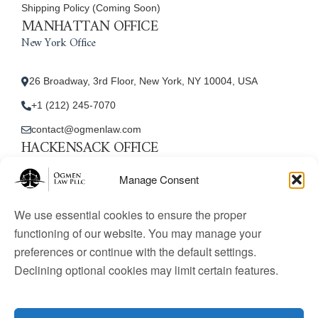
Shipping Policy (Coming Soon)
MANHATTAN OFFICE
New York Office
26 Broadway, 3rd Floor, New York, NY 10004, USA
+1 (212) 245-7070
contact@ogmenlaw.com
HACKENSACK OFFICE
New Jersey Office
Manage Consent
45 Essex Street, Unit: 105, Hackensack, NJ 07601, USA
We use essential cookies to ensure the proper
+1 (212) 245-7070
functioning of our website. You may manage your
preferences or continue with the default settings.
contact@ogmenlaw.com
Declining optional cookies may limit certain features.
© 2025 Ogmen Law Firm. All Rights Reserved.
Licensed
to practice immigration law in the United States. Website