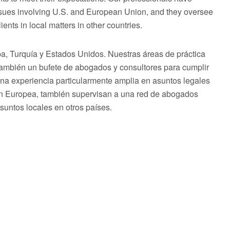
issues involving U.S. and European Union, and they oversee
ents in local matters in other countries.
 Turquía y Estados Unidos. Nuestras áreas de práctica
 también un bufete de abogados y consultores para cumplir
una experiencia particularmente amplia en asuntos legales
ón Europea, también supervisan a una red de abogados
asuntos locales en otros países.