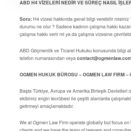
ABD H4 VİZELERİ NEDİR VE SÜREÇ NASIL İŞLE
Soru:
H4 vizesi hakkında genel bilgi verebilir misiniz 
durumu ne olur ? Sadece kadının çalışma hakkı kaza
çalışma hakkı verir mi ya da çalışma vizesine çevrilebi
ABD Göçmenlik ve Ticaret Hukuku konusunda bilgi 
telefon numarasından veya
contact@ogmenlaw.co
OGMEN HUKUK BÜROSU – OGMEN LAW FIRM – 
Başta Türkiye, Avrupa ve Amerika Birleşik Devletleri 
ekibimiz engin tecrübesi ile çeşitli alanlarda çalışmakt
getirmeyi amaçlamaktadır.
We at Ogmen Law Firm operate globally but focus on t
clients and we have the team of lawyers and consultan