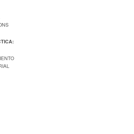
A
ONS
TICA:
MIENTO
RIAL