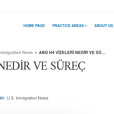
HOME PAGE
PRACTICE AREAS
ABOUT US
Immigration News
ABD H4 VİZELERİ NEDİR VE SÜREÇ NASIL İŞLER ?
 NEDİR VE SÜREÇ
U.S. Immigration News