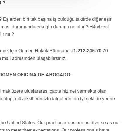
R ?
? Eşlerden biri tek başına iş bulduğu taktirde diğer eşin
nması durumunda erkeğin durumu ne olur ? H4 vizesi
lir mi ?
almak için Ogmen Hukuk Bürosuna
+1-212-245-70 70
m
mail adresinden ulaşabilirsiniz.
OGMEN OFICINA DE ABOGADO:
olmak üzere uluslararası çapta hizmet vermekte olan
a olup, müvekkillerimizin taleplerini en iyi şekilde yerine
he United States. Our practice areas are as diverse as our
ts to meet their expectations. Our professionals have