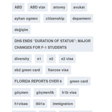
ABD
ABD vize
attorey
avukat
ayhan ogmen
citizenship
deparment
değişim
DHS ENDS “DURATION OF STATUS”: MAJOR
CHANGES FOR F-1 STUDENTS
diversity
e1
e2
e2 visa
eb2 green card
fiancee visa
FLORIDA REPORTS OVER 6
green card
göçmen
göçmenlik
h1b visa
h1visas
i601a
immigration