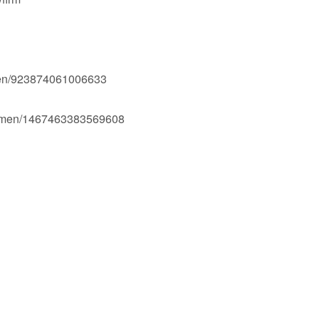
men/923874061006633
Ogmen/1467463383569608