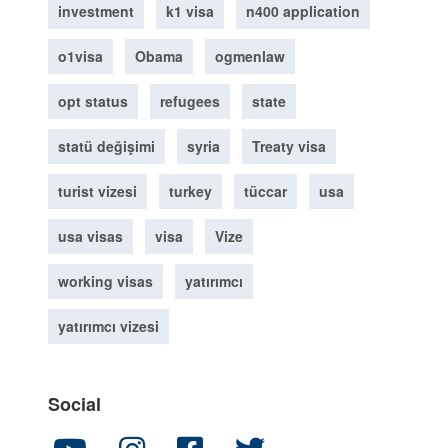
investment
k1 visa
n400 application
o1visa
Obama
ogmenlaw
opt status
refugees
state
statü değişimi
syria
Treaty visa
turist vizesi
turkey
tüccar
usa
usa visas
visa
Vize
working visas
yatırımcı
yatırımcı vizesi
Social