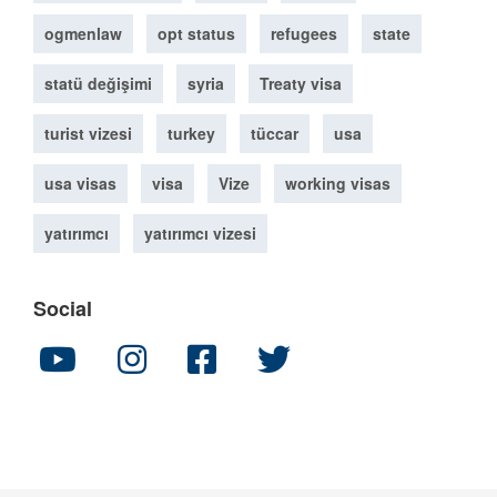
ogmenlaw
opt status
refugees
state
statü değişimi
syria
Treaty visa
turist vizesi
turkey
tüccar
usa
usa visas
visa
Vize
working visas
yatırımcı
yatırımcı vizesi
Social