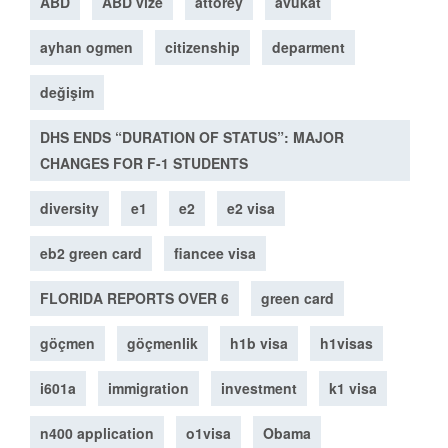
ABD
ABD vize
attorey
avukat
ayhan ogmen
citizenship
deparment
değişim
DHS ENDS “DURATION OF STATUS”: MAJOR
CHANGES FOR F-1 STUDENTS
diversity
e1
e2
e2 visa
eb2 green card
fiancee visa
FLORIDA REPORTS OVER 6
green card
göçmen
göçmenlik
h1b visa
h1visas
i601a
immigration
investment
k1 visa
n400 application
o1visa
Obama