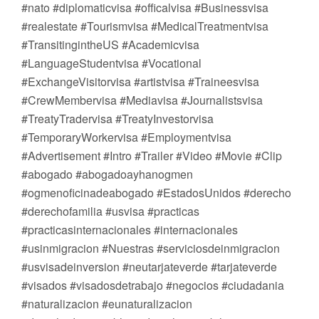
#nato #diplomaticvisa #officalvisa #Businessvisa
#realestate #Tourismvisa #MedicalTreatmentvisa
#TransitingintheUS #Academicvisa
#LanguageStudentvisa #Vocational
#ExchangeVisitorvisa #artistvisa #Traineesvisa
#CrewMembervisa #Mediavisa #Journalistsvisa
#TreatyTradervisa #TreatyInvestorvisa
#TemporaryWorkervisa #Employmentvisa
#Advertisement #Intro #Trailer #Video #Movie #Clip
#abogado #abogadoayhanogmen
#ogmenoficinadeabogado #EstadosUnidos #derecho
#derechofamilia #usvisa #practicas
#practicasinternacionales #internacionales
#usinmigracion #Nuestras #serviciosdeinmigracion
#usvisadeinversion #neutarjateverde #tarjateverde
#visados #visadosdetrabajo #negocios #ciudadania
#naturalizacion #eunaturalizacion