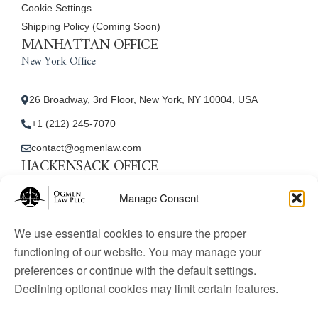
Cookie Settings
Shipping Policy (Coming Soon)
MANHATTAN OFFICE
New York Office
26 Broadway, 3rd Floor, New York, NY 10004, USA
+1 (212) 245-7070
contact@ogmenlaw.com
HACKENSACK OFFICE
New Jersey Office
Manage Consent
45 Essex Street, Unit: 105, Hackensack, NJ 07601, USA
We use essential cookies to ensure the proper
+1 (212) 245-7070
functioning of our website. You may manage your
preferences or continue with the default settings.
contact@ogmenlaw.com
Declining optional cookies may limit certain features.
© 2025 Ogmen Law Firm. All Rights Reserved.
Licensed