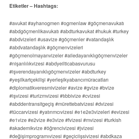
Etiketler – Hashtags:
#avukat #ayhanogmen #ogmenlaw #göçmenavukatı
#abdgöçmenlikavukatı #abdturkavukat #hukuk #turkey
#abdvizeleri #usavize #göçmenler #vatandaşlık
#abdvatandaşlık #göçmenvizeleri
#göçmenolmayanvizeler #ailedayanıklıgöçmenvizeler
#nişanlılıkvizesi #abdyeilticabasvurusu
#işverendayanıklıgöçmenvizeler #abdturkey
#yeşilkartçekilişi #yerleşikyabancımüracatları
#diplomatikveresmivizeler #avize #gvize #bvize
#işvizesi #turizmvizesi #tıbbivize #cvizesi
#abddentransitgeçiş #mürettebatvizesi #dvizesi
#tüccarvizesi #yatırımcıvizesi #e1e2e3vizeleri #evizesi
#e1vize #e2vize #e3vize #fvizesi #mvizesi #turkish
#akademikvize #öğrencivizesi #jvizesi
#değişimprogramıvizesi #geçiciişsivizesi #abdkaza