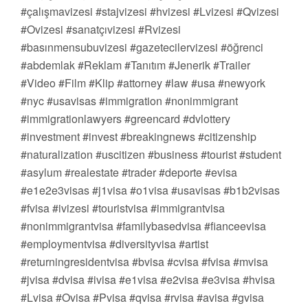
#çalışmavizesi #stajvizesi #hvizesi #Lvizesi #Qvizesi
#Ovizesi #sanatçıvizesi #Rvizesi
#basınmensubuvizesi #gazetecilervizesi #öğrenci
#abdemlak #Reklam #Tanıtım #Jenerik #Trailer
#Video #Film #Klip #attorney #law #usa #newyork
#nyc #usavisas #immigration #nonimmigrant
#immigrationlawyers #greencard #dvlottery
#investment #invest #breakingnews #citizenship
#naturalization #uscitizen #business #tourist #student
#asylum #realestate #trader #deporte #evisa
#e1e2e3visas #j1visa #o1visa #usavisas #b1b2visas
#fvisa #ivizesi #touristvisa #immigrantvisa
#nonimmigrantvisa #familybasedvisa #fianceevisa
#employmentvisa #diversityvisa #artist
#returningresidentvisa #bvisa #cvisa #fvisa #mvisa
#jvisa #dvisa #ivisa #e1visa #e2visa #e3visa #hvisa
#Lvisa #Ovisa #Pvisa #qvisa #rvisa #avisa #gvisa