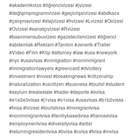
#akademikvize #öğrencivizesi #jvizesi
#değişimprogramıvizesi #geçiciişsivizesi #abdkaza
#çalışmavizesi #stajvizesi #hvizesi #Lvizesi #Qvizesi
#Ovizesi #sanatçıvizesi #Rvizesi
#basınmensubuvizesi #gazetecilervizesi #öğrenci
#abdemlak #Reklam #Tanıtım #Jenerik #Trailer
#Video #Film #Klip #attorney #law #usa #newyork
#nyc #usavisas #immigration #nonimmigrant
#immigrationlawyers #greencard #dvlottery
#investment #invest #breakingnews #citizenship
#naturalization #uscitizen #business #tourist #student
#asylum #realestate #trader #deporte #evisa
#e1e2e3visas #j1visa #o1visa #usavisas #b1b2visas
#fvisa #ivizesi #touristvisa #immigrantvisa
#nonimmigrantvisa #familybasedvisa #fianceevisa
#employmentvisa #diversityvisa #artist
#returningresidentvisa #bvisa #cvisa #fvisa #mvisa