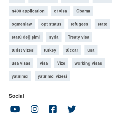
n400 application
o1visa
Obama
ogmenlaw
opt status
refugees
state
statü değişimi
syria
Treaty visa
turist vizesi
turkey
tüccar
usa
usa visas
visa
Vize
working visas
yatırımcı
yatırımcı vizesi
Social