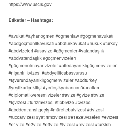
https://www.uscis.gov
Etiketler – Hashtags:
#avukat #ayhanogmen #ogmenlaw #göçmenavukatı
#abdgöçmenlikavukatı #abdturkavukat #hukuk #turkey
#abdvizeleri #usavize #göçmenler #vatandaşlık
#abdvatandaşlık #göçmenvizeleri
#göçmenolmayanvizeler #ailedayanıklıgöçmenvizeler
#nişanlılıkvizesi #abdyeilticabasvurusu
#işverendayanıklıgöçmenvizeler #abdturkey
#yeşilkartçekilişi #yerleşikyabancımüracatları
#diplomatikveresmivizeler #avize #gvize #bvize
#işvizesi #turizmvizesi #tıbbivize #cvizesi
#abddentransitgeçiş #mürettebatvizesi #dvizesi
#tüccarvizesi #yatırımcıvizesi #e1e2e3vizeleri #evizesi
#e1vize #e2vize #e3vize #fvizesi #mvizesi #turkish