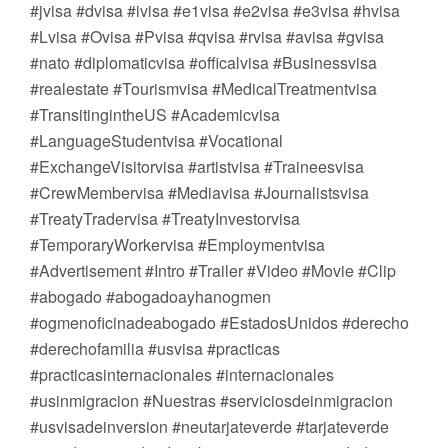
#jvisa #dvisa #ivisa #e1visa #e2visa #e3visa #hvisa
#Lvisa #Ovisa #Pvisa #qvisa #rvisa #avisa #gvisa
#nato #diplomaticvisa #officalvisa #Businessvisa
#realestate #Tourismvisa #MedicalTreatmentvisa
#TransitingintheUS #Academicvisa
#LanguageStudentvisa #Vocational
#ExchangeVisitorvisa #artistvisa #Traineesvisa
#CrewMembervisa #Mediavisa #Journalistsvisa
#TreatyTradervisa #TreatyInvestorvisa
#TemporaryWorkervisa #Employmentvisa
#Advertisement #Intro #Trailer #Video #Movie #Clip
#abogado #abogadoayhanogmen
#ogmenoficinadeabogado #EstadosUnidos #derecho
#derechofamilia #usvisa #practicas
#practicasinternacionales #internacionales
#usinmigracion #Nuestras #serviciosdeinmigracion
#usvisadeinversion #neutarjateverde #tarjateverde