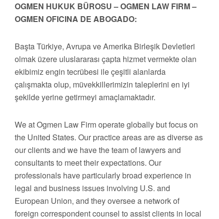
OGMEN HUKUK BÜROSU – OGMEN LAW FIRM –
OGMEN OFICINA DE ABOGADO:
Başta Türkiye, Avrupa ve Amerika Birleşik Devletleri
olmak üzere uluslararası çapta hizmet vermekte olan
ekibimiz engin tecrübesi ile çeşitli alanlarda
çalışmakta olup, müvekkillerimizin taleplerini en iyi
şekilde yerine getirmeyi amaçlamaktadır.
We at Ogmen Law Firm operate globally but focus on
the United States. Our practice areas are as diverse as
our clients and we have the team of lawyers and
consultants to meet their expectations. Our
professionals have particularly broad experience in
legal and business issues involving U.S. and
European Union, and they oversee a network of
foreign correspondent counsel to assist clients in local