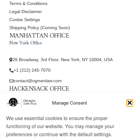
Terms & Conditions
Legal Disclaimer
Cookie Settings
Shipping Policy (Coming Soon)
MANHATTAN OFFICE
New York Office
26 Broadway, 3rd Floor, New York, NY 10004, USA
+1 (212) 245-7070
contact@ogmenlaw.com
HACKENSACK OFFICE
New Jersey Office
Manage Consent
45 Essex Street, Unit: 105, Hackensack, NJ 07601, USA
We use essential cookies to ensure the proper
+1 (212) 245-7070
functioning of our website. You may manage your
preferences or continue with the default settings.
contact@ogmenlaw.com