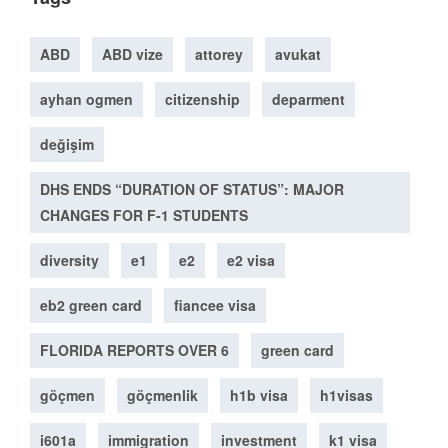
ABD
ABD vize
attorey
avukat
ayhan ogmen
citizenship
deparment
değişim
DHS ENDS “DURATION OF STATUS”: MAJOR
CHANGES FOR F-1 STUDENTS
diversity
e1
e2
e2 visa
eb2 green card
fiancee visa
FLORIDA REPORTS OVER 6
green card
göçmen
göçmenlik
h1b visa
h1visas
i601a
immigration
investment
k1 visa