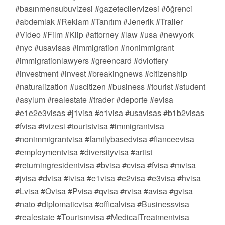
#basınmensubuvizesi #gazetecilervizesi #öğrenci
#abdemlak #Reklam #Tanıtım #Jenerik #Trailer
#Video #Film #Klip #attorney #law #usa #newyork
#nyc #usavisas #immigration #nonimmigrant
#immigrationlawyers #greencard #dvlottery
#investment #invest #breakingnews #citizenship
#naturalization #uscitizen #business #tourist #student
#asylum #realestate #trader #deporte #evisa
#e1e2e3visas #j1visa #o1visa #usavisas #b1b2visas
#fvisa #ivizesi #touristvisa #immigrantvisa
#nonimmigrantvisa #familybasedvisa #fianceevisa
#employmentvisa #diversityvisa #artist
#returningresidentvisa #bvisa #cvisa #fvisa #mvisa
#jvisa #dvisa #ivisa #e1visa #e2visa #e3visa #hvisa
#Lvisa #Ovisa #Pvisa #qvisa #rvisa #avisa #gvisa
#nato #diplomaticvisa #officalvisa #Businessvisa
#realestate #Tourismvisa #MedicalTreatmentvisa