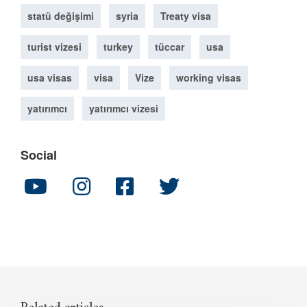
statü değişimi
syria
Treaty visa
turist vizesi
turkey
tüccar
usa
usa visas
visa
Vize
working visas
yatırımcı
yatırımcı vizesi
Social