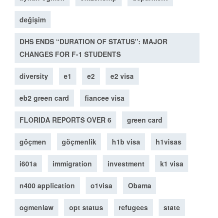
değişim
DHS ENDS “DURATION OF STATUS”: MAJOR
CHANGES FOR F-1 STUDENTS
diversity
e1
e2
e2 visa
eb2 green card
fiancee visa
FLORIDA REPORTS OVER 6
green card
göçmen
göçmenlik
h1b visa
h1visas
i601a
immigration
investment
k1 visa
n400 application
o1visa
Obama
ogmenlaw
opt status
refugees
state