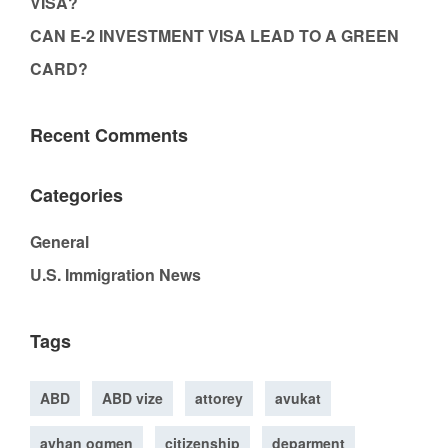
VISA?
CAN E-2 INVESTMENT VISA LEAD TO A GREEN
CARD?
Recent Comments
Categories
General
U.S. Immigration News
Tags
ABD
ABD vize
attorey
avukat
ayhan ogmen
citizenship
deparment