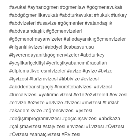
#avukat #ayhanogmen #ogmenlaw #göçmenavukatı
#abdgöçmenlikavukatı #abdturkavukat #hukuk #turkey
#abdvizeleri #usavize #göçmenler #vatandaşlık
#abdvatandaşlık #göçmenvizeleri
#göçmenolmayanvizeler #ailedayanıklıgöçmenvizeler
#nişanlılıkvizesi #abdyeilticabasvurusu
#işverendayanıklıgöçmenvizeler #abdturkey
#yeşilkartçekilişi #yerleşikyabancımüracatları
#diplomatikveresmivizeler #avize #gvize #bvize
#işvizesi #turizmvizesi #tıbbivize #cvizesi
#abddentransitgeçiş #mürettebatvizesi #dvizesi
#tüccarvizesi #yatırımcıvizesi #e1e2e3vizeleri #evizesi
#e1vize #e2vize #e3vize #fvizesi #mvizesi #turkish
#akademikvize #öğrencivizesi #jvizesi
#değişimprogramıvizesi #geçiciişsivizesi #abdkaza
#çalışmavizesi #stajvizesi #hvizesi #Lvizesi #Qvizesi
#Ovizesi #sanatçıvizesi #Rvizesi