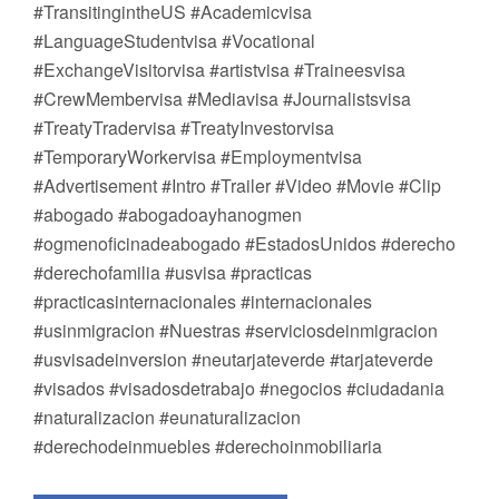
#TransitingintheUS #Academicvisa
#LanguageStudentvisa #Vocational
#ExchangeVisitorvisa #artistvisa #Traineesvisa
#CrewMembervisa #Mediavisa #Journalistsvisa
#TreatyTradervisa #TreatyInvestorvisa
#TemporaryWorkervisa #Employmentvisa
#Advertisement #Intro #Trailer #Video #Movie #Clip
#abogado #abogadoayhanogmen
#ogmenoficinadeabogado #EstadosUnidos #derecho
#derechofamilia #usvisa #practicas
#practicasinternacionales #internacionales
#usinmigracion #Nuestras #serviciosdeinmigracion
#usvisadeinversion #neutarjateverde #tarjateverde
#visados #visadosdetrabajo #negocios #ciudadania
#naturalizacion #eunaturalizacion
#derechodeinmuebles #derechoinmobiliaria