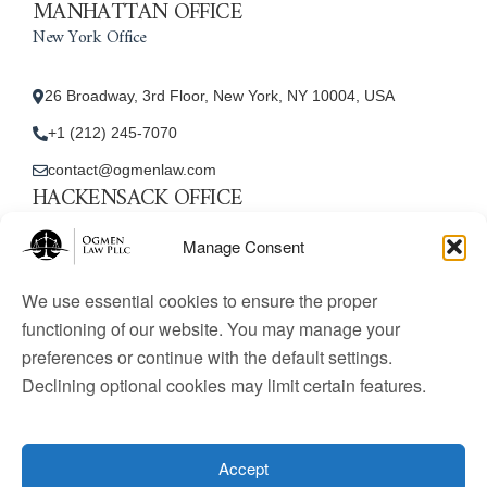
MANHATTAN OFFICE
New York Office
26 Broadway, 3rd Floor, New York, NY 10004, USA
+1 (212) 245-7070
contact@ogmenlaw.com
HACKENSACK OFFICE
New Jersey Office
Manage Consent
45 Essex Street, Unit: 105, Hackensack, NJ 07601, USA
We use essential cookies to ensure the proper
+1 (212) 245-7070
functioning of our website. You may manage your
preferences or continue with the default settings.
contact@ogmenlaw.com
Declining optional cookies may limit certain features.
© 2025 Ogmen Law Firm. All Rights Reserved.
Licensed
to practice immigration law in the United States. Website
Accept
content is for informational purposes only and does not