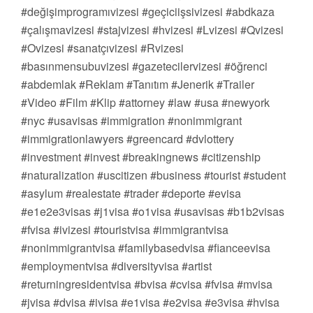
#değişimprogramıvizesi #geçiciişsivizesi #abdkaza
#çalışmavizesi #stajvizesi #hvizesi #Lvizesi #Qvizesi
#Ovizesi #sanatçıvizesi #Rvizesi
#basınmensubuvizesi #gazetecilervizesi #öğrenci
#abdemlak #Reklam #Tanıtım #Jenerik #Trailer
#Video #Film #Klip #attorney #law #usa #newyork
#nyc #usavisas #immigration #nonimmigrant
#immigrationlawyers #greencard #dvlottery
#investment #invest #breakingnews #citizenship
#naturalization #uscitizen #business #tourist #student
#asylum #realestate #trader #deporte #evisa
#e1e2e3visas #j1visa #o1visa #usavisas #b1b2visas
#fvisa #ivizesi #touristvisa #immigrantvisa
#nonimmigrantvisa #familybasedvisa #fianceevisa
#employmentvisa #diversityvisa #artist
#returningresidentvisa #bvisa #cvisa #fvisa #mvisa
#jvisa #dvisa #ivisa #e1visa #e2visa #e3visa #hvisa