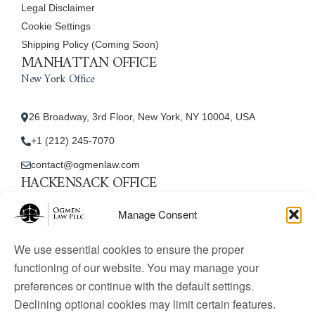
Legal Disclaimer
Cookie Settings
Shipping Policy (Coming Soon)
MANHATTAN OFFICE
New York Office
26 Broadway, 3rd Floor, New York, NY 10004, USA
+1 (212) 245-7070
contact@ogmenlaw.com
HACKENSACK OFFICE
New Jersey Office
Manage Consent
45 Essex Street, Unit: 105, Hackensack, NJ 07601, USA
We use essential cookies to ensure the proper
+1 (212) 245-7070
functioning of our website. You may manage your
preferences or continue with the default settings.
contact@ogmenlaw.com
Declining optional cookies may limit certain features.