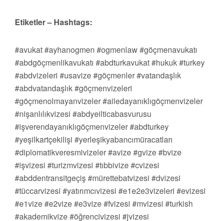
Etiketler – Hashtags:
#avukat #ayhanogmen #ogmenlaw #göçmenavukatı
#abdgöçmenlikavukatı #abdturkavukat #hukuk #turkey
#abdvizeleri #usavize #göçmenler #vatandaşlık
#abdvatandaşlık #göçmenvizeleri
#göçmenolmayanvizeler #ailedayanıklıgöçmenvizeler
#nişanlılıkvizesi #abdyeilticabasvurusu
#işverendayanıklıgöçmenvizeler #abdturkey
#yeşilkartçekilişi #yerleşikyabancımüracatları
#diplomatikveresmivizeler #avize #gvize #bvize
#işvizesi #turizmvizesi #tıbbivize #cvizesi
#abddentransitgeçiş #mürettebatvizesi #dvizesi
#tüccarvizesi #yatırımcıvizesi #e1e2e3vizeleri #evizesi
#e1vize #e2vize #e3vize #fvizesi #mvizesi #turkish
#akademikvize #öğrencivizesi #jvizesi