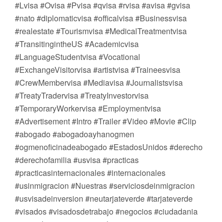
#Lvisa #Ovisa #Pvisa #qvisa #rvisa #avisa #gvisa
#nato #diplomaticvisa #officalvisa #Businessvisa
#realestate #Tourismvisa #MedicalTreatmentvisa
#TransitingintheUS #Academicvisa
#LanguageStudentvisa #Vocational
#ExchangeVisitorvisa #artistvisa #Traineesvisa
#CrewMembervisa #Mediavisa #Journalistsvisa
#TreatyTradervisa #TreatyInvestorvisa
#TemporaryWorkervisa #Employmentvisa
#Advertisement #Intro #Trailer #Video #Movie #Clip
#abogado #abogadoayhanogmen
#ogmenoficinadeabogado #EstadosUnidos #derecho
#derechofamilia #usvisa #practicas
#practicasinternacionales #internacionales
#usinmigracion #Nuestras #serviciosdeinmigracion
#usvisadeinversion #neutarjateverde #tarjateverde
#visados #visadosdetrabajo #negocios #ciudadania