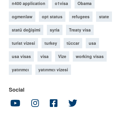
n400 application
o1visa
Obama
ogmenlaw
opt status
refugees
state
statü değişimi
syria
Treaty visa
turist vizesi
turkey
tüccar
usa
usa visas
visa
Vize
working visas
yatırımcı
yatırımcı vizesi
Social