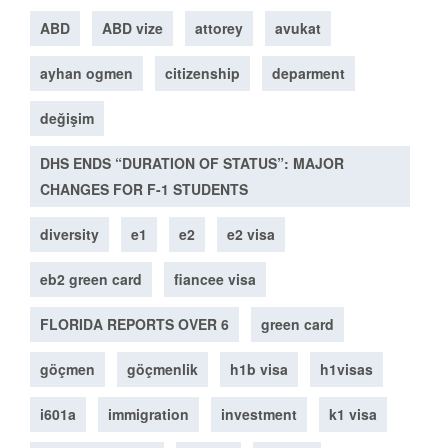
ABD
ABD vize
attorey
avukat
ayhan ogmen
citizenship
deparment
değişim
DHS ENDS “DURATION OF STATUS”: MAJOR
CHANGES FOR F-1 STUDENTS
diversity
e1
e2
e2 visa
eb2 green card
fiancee visa
FLORIDA REPORTS OVER 6
green card
göçmen
göçmenlik
h1b visa
h1visas
i601a
immigration
investment
k1 visa