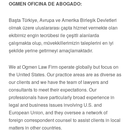
OGMEN OFICINA DE ABOGADO:
Başta Türkiye, Avrupa ve Amerika Birleşik Devletleri
olmak üzere uluslararası çapta hizmet vermekte olan
ekibimiz engin tecrübesi ile çeşitli alanlarda
çalışmakta olup, müvekkillerimizin taleplerini en iyi
şekilde yerine getirmeyi amaçlamaktadır.
We at Ogmen Law Firm operate globally but focus on
the United States. Our practice areas are as diverse as
our clients and we have the team of lawyers and
consultants to meet their expectations. Our
professionals have particularly broad experience in
legal and business issues involving U.S. and
European Union, and they oversee a network of
foreign correspondent counsel to assist clients in local
matters in other countries.