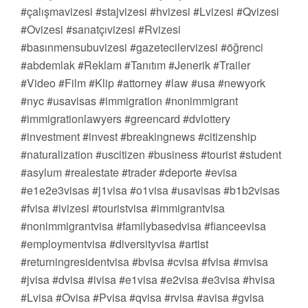
#çalışmavizesi #stajvizesi #hvizesi #Lvizesi #Qvizesi
#Ovizesi #sanatçıvizesi #Rvizesi
#basınmensubuvizesi #gazetecilervizesi #öğrenci
#abdemlak #Reklam #Tanıtım #Jenerik #Trailer
#Video #Film #Klip #attorney #law #usa #newyork
#nyc #usavisas #immigration #nonimmigrant
#immigrationlawyers #greencard #dvlottery
#investment #invest #breakingnews #citizenship
#naturalization #uscitizen #business #tourist #student
#asylum #realestate #trader #deporte #evisa
#e1e2e3visas #j1visa #o1visa #usavisas #b1b2visas
#fvisa #ivizesi #touristvisa #immigrantvisa
#nonimmigrantvisa #familybasedvisa #fianceevisa
#employmentvisa #diversityvisa #artist
#returningresidentvisa #bvisa #cvisa #fvisa #mvisa
#jvisa #dvisa #ivisa #e1visa #e2visa #e3visa #hvisa
#Lvisa #Ovisa #Pvisa #qvisa #rvisa #avisa #gvisa