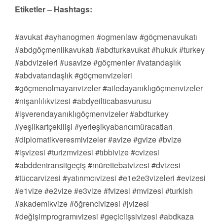
Etiketler – Hashtags:
#avukat #ayhanogmen #ogmenlaw #göçmenavukatı
#abdgöçmenlikavukatı #abdturkavukat #hukuk #turkey
#abdvizeleri #usavize #göçmenler #vatandaşlık
#abdvatandaşlık #göçmenvizeleri
#göçmenolmayanvizeler #ailedayanıklıgöçmenvizeler
#nişanlılıkvizesi #abdyeilticabasvurusu
#işverendayanıklıgöçmenvizeler #abdturkey
#yeşilkartçekilişi #yerleşikyabancımüracatları
#diplomatikveresmivizeler #avize #gvize #bvize
#işvizesi #turizmvizesi #tıbbivize #cvizesi
#abddentransitgeçiş #mürettebatvizesi #dvizesi
#tüccarvizesi #yatırımcıvizesi #e1e2e3vizeleri #evizesi
#e1vize #e2vize #e3vize #fvizesi #mvizesi #turkish
#akademikvize #öğrencivizesi #jvizesi
#değişimprogramıvizesi #geçiciişsivizesi #abdkaza