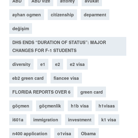
ABD
ABD vize
attorey
avukat
ayhan ogmen
citizenship
deparment
değişim
DHS ENDS “DURATION OF STATUS”: MAJOR
CHANGES FOR F-1 STUDENTS
diversity
e1
e2
e2 visa
eb2 green card
fiancee visa
FLORIDA REPORTS OVER 6
green card
göçmen
göçmenlik
h1b visa
h1visas
i601a
immigration
investment
k1 visa
n400 application
o1visa
Obama