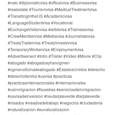
#nato #diplomaticvisa #officalvisa #Businessvisa
#realestate #Tourismvisa #MedicalTreatmentvisa
#TransitingintheUS #Academicvisa
#LanguageStudentvisa #Vocational
#ExchangeVisitorvisa #artistvisa #Traineesvisa
#CrewMembervisa #Mediavisa #Journalistsvisa
#TreatyTradervisa #TreatyInvestorvisa
#TemporaryWorkervisa #Employmentvisa
#Advertisement #Intro #Trailer #Video #Movie #Clip
#abogado #abogadoayhanogmen
#ogmenoficinadeabogado #EstadosUnidos #derecho
#derechofamilia #usvisa #practicas
#practicasinternacionales #internacionales
#usinmigracion #Nuestras #serviciosdeinmigracion
#usvisadeinversion #neutarjateverde #tarjateverde
#visados #visadosdetrabajo #negocios #ciudadania
#naturalizacion #eunaturalizacion