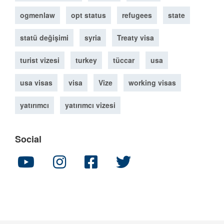
ogmenlaw
opt status
refugees
state
statü değişimi
syria
Treaty visa
turist vizesi
turkey
tüccar
usa
usa visas
visa
Vize
working visas
yatırımcı
yatırımcı vizesi
Social