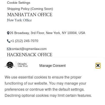
Cookie Settings
Shipping Policy (Coming Soon)
MANHATTAN OFFICE
New York Office
26 Broadway, 3rd Floor, New York, NY 10004, USA
+1 (212) 245-7070
contact@ogmenlaw.com
HACKENSACK OFFICE
New Jersey Office
Manage Consent
45 Essex Street, Unit: 105, Hackensack, NJ 07601, USA
We use essential cookies to ensure the proper
+1 (212) 245-7070
functioning of our website. You may manage your
preferences or continue with the default settings.
contact@ogmenlaw.com
Declining optional cookies may limit certain features.
© 2025 Ogmen Law Firm. All Rights Reserved.
Licensed