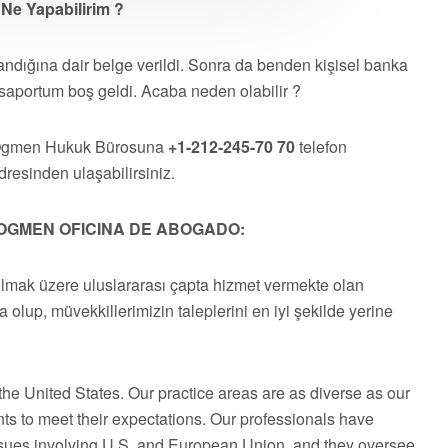
Ne Yapabilirim ?
dığına dair belge verildi. Sonra da benden kişisel banka
saportum boş geldi. Acaba neden olabilir ?
 Ogmen Hukuk Bürosuna
+1-212-245-70 70
telefon
resinden ulaşabilirsiniz.
OGMEN OFICINA DE ABOGADO:
olmak üzere uluslararası çapta hizmet vermekte olan
a olup, müvekkillerimizin taleplerini en iyi şekilde yerine
he United States. Our practice areas are as diverse as our
ts to meet their expectations. Our professionals have
issues involving U.S. and European Union, and they oversee