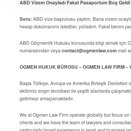
ABD Vizem Onayladı Fakat Pasaportum Boş Geldi 
Soru:
ABD vize başvurusu yaptım. Bana vizem onaylan
hesap dokümanımı istediler, yolladım. Fakat benim pa
ABD Göçmenlik Hukuku konusunda bilgi almak için
numarasından veya
contact@ogmenlaw.com
mail ad
OGMEN HUKUK BÜROSU – OGMEN LAW FIRM – 
Başta Türkiye, Avrupa ve Amerika Birleşik Devletleri 
ekibimiz engin tecrübesi ile çeşitli alanlarda çalışmakt
getirmeyi amaçlamaktadır.
We at Ogmen Law Firm operate globally but focus on t
clients and we have the team of lawyers and consultan
particularly broad experience in legal and business 