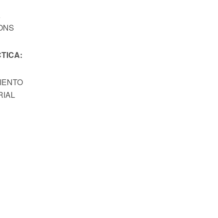
A
ONS
TICA:
MIENTO
RIAL