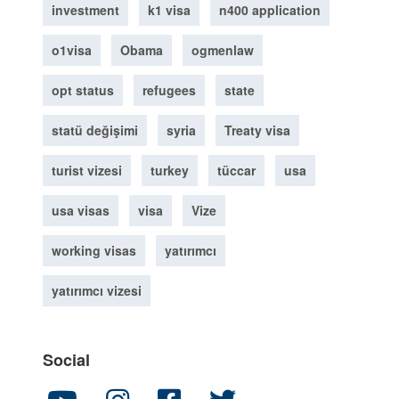
investment
k1 visa
n400 application
o1visa
Obama
ogmenlaw
opt status
refugees
state
statü değişimi
syria
Treaty visa
turist vizesi
turkey
tüccar
usa
usa visas
visa
Vize
working visas
yatırımcı
yatırımcı vizesi
Social