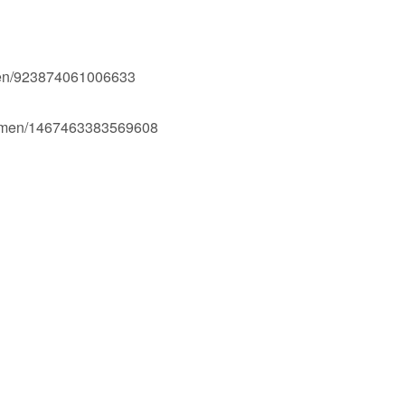
men/923874061006633
Ogmen/1467463383569608