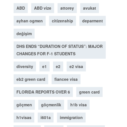
ABD
ABD vize
attorey
avukat
ayhan ogmen
citizenship
deparment
değişim
DHS ENDS “DURATION OF STATUS”: MAJOR
CHANGES FOR F-1 STUDENTS
diversity
e1
e2
e2 visa
eb2 green card
fiancee visa
FLORIDA REPORTS OVER 6
green card
göçmen
göçmenlik
h1b visa
h1visas
i601a
immigration