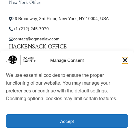
New York Office
26 Broadway, 3rd Floor, New York, NY 10004, USA
+1 (212) 245-7070
contact@ogmenlaw.com
HACKENSACK OFFICE
New Jersey Office
Manage Consent
45 Essex Street, Unit: 105, Hackensack, NJ 07601, USA
We use essential cookies to ensure the proper
+1 (212) 245-7070
functioning of our website. You may manage your
preferences or continue with the default settings.
contact@ogmenlaw.com
Declining optional cookies may limit certain features.
© 2025 Ogmen Law Firm. All Rights Reserved.
Licensed
to practice immigration law in the United States. Website
Accept
content is for informational purposes only and does not
constitute legal advice.