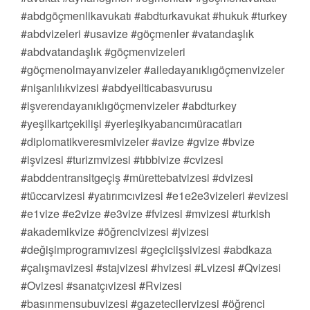
#abdgöçmenlikavukatı #abdturkavukat #hukuk #turkey
#abdvizeleri #usavize #göçmenler #vatandaşlık
#abdvatandaşlık #göçmenvizeleri
#göçmenolmayanvizeler #ailedayanıklıgöçmenvizeler
#nişanlılıkvizesi #abdyeilticabasvurusu
#işverendayanıklıgöçmenvizeler #abdturkey
#yeşilkartçekilişi #yerleşikyabancımüracatları
#diplomatikveresmivizeler #avize #gvize #bvize
#işvizesi #turizmvizesi #tıbbivize #cvizesi
#abddentransitgeçiş #mürettebatvizesi #dvizesi
#tüccarvizesi #yatırımcıvizesi #e1e2e3vizeleri #evizesi
#e1vize #e2vize #e3vize #fvizesi #mvizesi #turkish
#akademikvize #öğrencivizesi #jvizesi
#değişimprogramıvizesi #geçiciişsivizesi #abdkaza
#çalışmavizesi #stajvizesi #hvizesi #Lvizesi #Qvizesi
#Ovizesi #sanatçıvizesi #Rvizesi
#basınmensubuvizesi #gazetecilervizesi #öğrenci