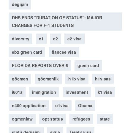
değişim
DHS ENDS “DURATION OF STATUS”: MAJOR
CHANGES FOR F-1 STUDENTS
diversity
e1
e2
e2 visa
eb2 green card
fiancee visa
FLORIDA REPORTS OVER 6
green card
göçmen
göçmenlik
h1b visa
h1visas
i601a
immigration
investment
k1 visa
n400 application
o1visa
Obama
ogmenlaw
opt status
refugees
state
statü değişimi
syria
Treaty visa