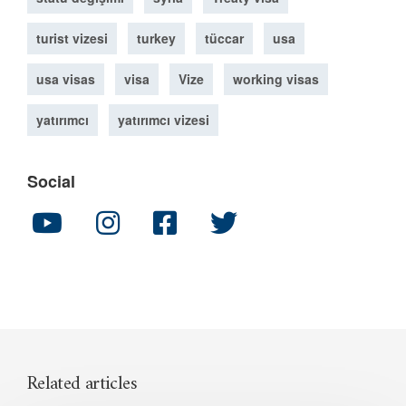
turist vizesi
turkey
tüccar
usa
usa visas
visa
Vize
working visas
yatırımcı
yatırımcı vizesi
Social
Related articles