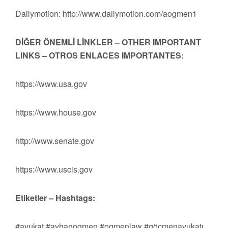
Dailymotion: http://www.dailymotion.com/aogmen1
DİĞER ÖNEMLİ LİNKLER – OTHER IMPORTANT
LINKS – OTROS ENLACES IMPORTANTES:
https://www.usa.gov
https://www.house.gov
http://www.senate.gov
https://www.uscis.gov
Etiketler – Hashtags:
#avukat #ayhanogmen #ogmenlaw #göçmenavukatı