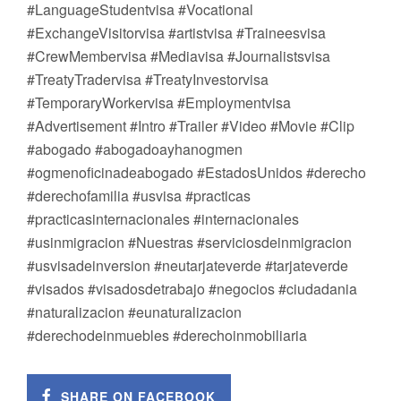
#LanguageStudentvisa #Vocational
#ExchangeVisitorvisa #artistvisa #Traineesvisa
#CrewMembervisa #Mediavisa #Journalistsvisa
#TreatyTradervisa #TreatyInvestorvisa
#TemporaryWorkervisa #Employmentvisa
#Advertisement #Intro #Trailer #Video #Movie #Clip
#abogado #abogadoayhanogmen
#ogmenoficinadeabogado #EstadosUnidos #derecho
#derechofamilia #usvisa #practicas
#practicasinternacionales #internacionales
#usinmigracion #Nuestras #serviciosdeinmigracion
#usvisadeinversion #neutarjateverde #tarjateverde
#visados #visadosdetrabajo #negocios #ciudadania
#naturalizacion #eunaturalizacion
#derechodeinmuebles #derechoinmobiliaria
SHARE ON FACEBOOK