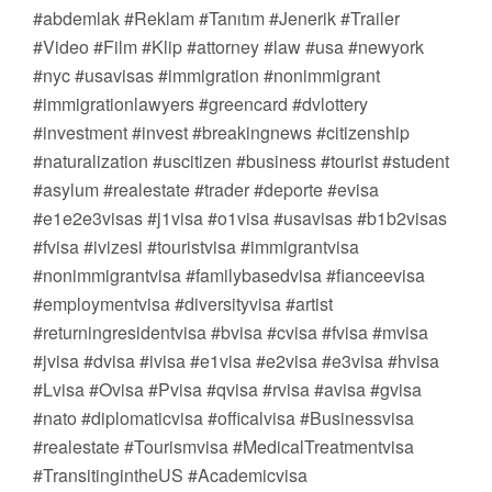
#abdemlak #Reklam #Tanıtım #Jenerik #Trailer
#Video #Film #Klip #attorney #law #usa #newyork
#nyc #usavisas #immigration #nonimmigrant
#immigrationlawyers #greencard #dvlottery
#investment #invest #breakingnews #citizenship
#naturalization #uscitizen #business #tourist #student
#asylum #realestate #trader #deporte #evisa
#e1e2e3visas #j1visa #o1visa #usavisas #b1b2visas
#fvisa #ivizesi #touristvisa #immigrantvisa
#nonimmigrantvisa #familybasedvisa #fianceevisa
#employmentvisa #diversityvisa #artist
#returningresidentvisa #bvisa #cvisa #fvisa #mvisa
#jvisa #dvisa #ivisa #e1visa #e2visa #e3visa #hvisa
#Lvisa #Ovisa #Pvisa #qvisa #rvisa #avisa #gvisa
#nato #diplomaticvisa #officalvisa #Businessvisa
#realestate #Tourismvisa #MedicalTreatmentvisa
#TransitingintheUS #Academicvisa