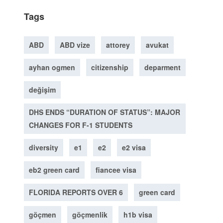
Tags
ABD
ABD vize
attorey
avukat
ayhan ogmen
citizenship
deparment
değişim
DHS ENDS “DURATION OF STATUS”: MAJOR
CHANGES FOR F-1 STUDENTS
diversity
e1
e2
e2 visa
eb2 green card
fiancee visa
FLORIDA REPORTS OVER 6
green card
göçmen
göçmenlik
h1b visa