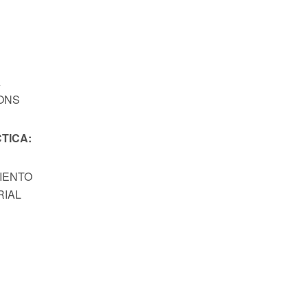
A
ONS
TICA:
MIENTO
RIAL