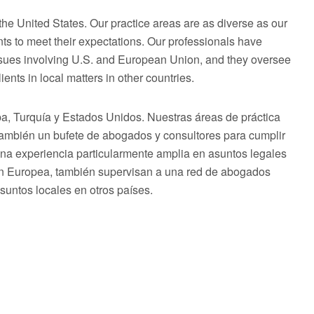
he United States. Our practice areas are as diverse as our
ts to meet their expectations. Our professionals have
issues involving U.S. and European Union, and they oversee
ents in local matters in other countries.
 Turquía y Estados Unidos. Nuestras áreas de práctica
 también un bufete de abogados y consultores para cumplir
una experiencia particularmente amplia en asuntos legales
ón Europea, también supervisan a una red de abogados
asuntos locales en otros países.