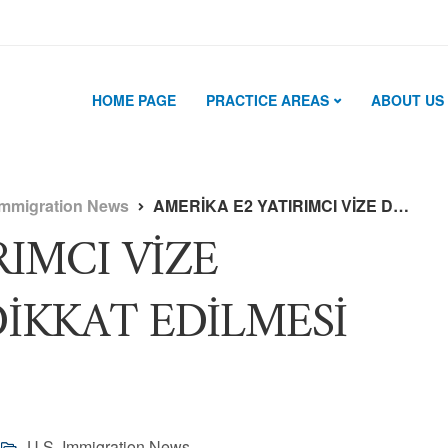
HOME PAGE
PRACTICE AREAS
ABOUT US
Immigration News
AMERİKA E2 YATIRIMCI VİZE DEĞİŞİKLİĞİNDE DİKKAT EDİLMESİ GEREKENLER ?
RIMCI VİZE
DİKKAT EDİLMESİ
U.S. Immigration News