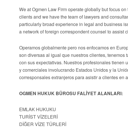
We at Ogmen Law Firm operate globally but focus on t
clients and we have the team of lawyers and consultan
particularly broad experience in legal and business 
a network of foreign correspondent counsel to assist cli
Operamos globalmente pero nos enfocamos en Europa,
son diversas al igual que nuestros clientes, tenemos
con sus expectativas. Nuestros profesionales tienen 
y comerciales involucrando Estados Unidos y la Uni
corresponsales extranjeros para asistir a clientes en 
OGMEN HUKUK BÜROSU FALİYET ALANLARI:
EMLAK HUKUKU
TURİST VİZELERİ
DİĞER VİZE TÜRLERİ