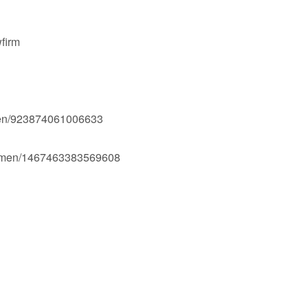
firm
men/923874061006633
Ogmen/1467463383569608