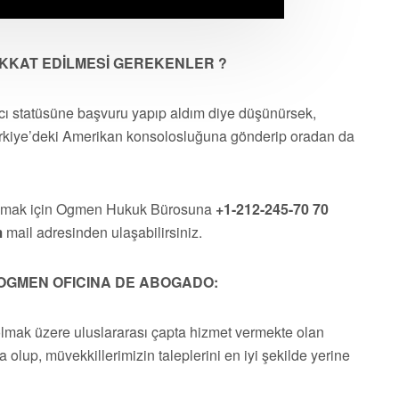
DİKKAT EDİLMESİ GEREKENLER ?
mcı statüsüne başvuru yapıp aldım diye düşünürsek,
ürkiye’deki Amerikan konsolosluğuna gönderip oradan da
almak için Ogmen Hukuk Bürosuna
+1-212-245-70 70
m
mail adresinden ulaşabilirsiniz.
OGMEN OFICINA DE ABOGADO:
olmak üzere uluslararası çapta hizmet vermekte olan
a olup, müvekkillerimizin taleplerini en iyi şekilde yerine