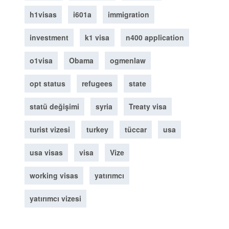
h1visas
i601a
immigration
investment
k1 visa
n400 application
o1visa
Obama
ogmenlaw
opt status
refugees
state
statü değişimi
syria
Treaty visa
turist vizesi
turkey
tüccar
usa
usa visas
visa
Vize
working visas
yatırımcı
yatırımcı vizesi