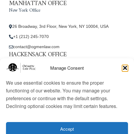
MANHATTAN OFFICE
New York Office
26 Broadway, 3rd Floor, New York, NY 10004, USA
+1 (212) 245-7070
contact@ogmenlaw.com
HACKENSACK OFFICE
New Jersey Office
Manage Consent
45 Essex Street, Unit: 105, Hackensack, NJ 07601, USA
We use essential cookies to ensure the proper
+1 (212) 245-7070
functioning of our website. You may manage your
preferences or continue with the default settings.
contact@ogmenlaw.com
Declining optional cookies may limit certain features.
© 2025 Ogmen Law Firm. All Rights Reserved.
Licensed
to practice immigration law in the United States. Website
Accept
content is for informational purposes only and does not