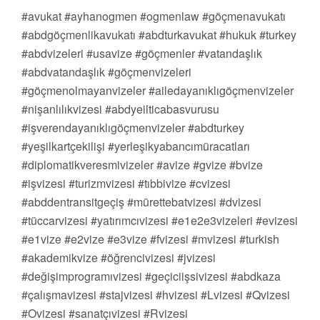
#avukat #ayhanogmen #ogmenlaw #göçmenavukatı
#abdgöçmenlikavukatı #abdturkavukat #hukuk #turkey
#abdvizeleri #usavize #göçmenler #vatandaşlık
#abdvatandaşlık #göçmenvizeleri
#göçmenolmayanvizeler #ailedayanıklıgöçmenvizeler
#nişanlılıkvizesi #abdyeilticabasvurusu
#işverendayanıklıgöçmenvizeler #abdturkey
#yeşilkartçekilişi #yerleşikyabancımüracatları
#diplomatikveresmivizeler #avize #gvize #bvize
#işvizesi #turizmvizesi #tıbbivize #cvizesi
#abddentransitgeçiş #mürettebatvizesi #dvizesi
#tüccarvizesi #yatırımcıvizesi #e1e2e3vizeleri #evizesi
#e1vize #e2vize #e3vize #fvizesi #mvizesi #turkish
#akademikvize #öğrencivizesi #jvizesi
#değişimprogramıvizesi #geçiciişsivizesi #abdkaza
#çalışmavizesi #stajvizesi #hvizesi #Lvizesi #Qvizesi
#Ovizesi #sanatçıvizesi #Rvizesi