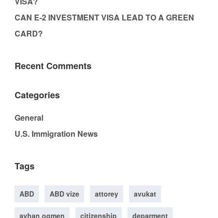
VISA?
CAN E-2 INVESTMENT VISA LEAD TO A GREEN
CARD?
Recent Comments
Categories
General
U.S. Immigration News
Tags
ABD
ABD vize
attorey
avukat
ayhan ogmen
citizenship
deparment