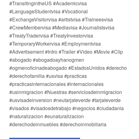
#TransitingintheUS #Academicvisa
#LanguageStudentvisa #Vocational
#ExchangeVisitorvisa #artistvisa #Traineesvisa
#CrewMembervisa #Mediavisa #Journalistsvisa
#TreatyTradervisa #TreatyInvestorvisa
#TemporaryWorkervisa #Employmentvisa
#Advertisement #Intro #Trailer #Video #Movie #Clip
#abogado #abogadoayhanogmen
#ogmenoficinadeabogado #EstadosUnidos #derecho
#derechofamilia #usvisa #practicas
#practicasinternacionales #internacionales
#usinmigracion #Nuestras #serviciosdeinmigracion
#usvisadeinversion #neutarjateverde #tarjateverde
#visados #visadosdetrabajo #negocios #ciudadania
#naturalizacion #eunaturalizacion
#derechodeinmuebles #derechoinmobiliaria