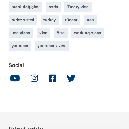
statü değişimi
syria
Treaty visa
turist vizesi
turkey
tüccar
usa
usa visas
visa
Vize
working visas
yatırımcı
yatırımcı vizesi
Social