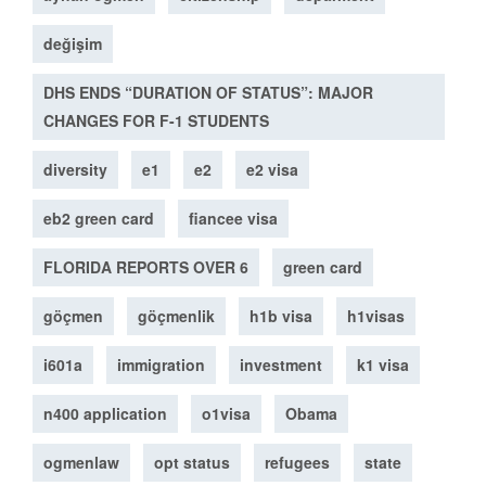
değişim
DHS ENDS “DURATION OF STATUS”: MAJOR
CHANGES FOR F-1 STUDENTS
diversity
e1
e2
e2 visa
eb2 green card
fiancee visa
FLORIDA REPORTS OVER 6
green card
göçmen
göçmenlik
h1b visa
h1visas
i601a
immigration
investment
k1 visa
n400 application
o1visa
Obama
ogmenlaw
opt status
refugees
state