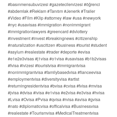
#basınmensubuvizesi #gazetecilervizesi #öğrenci
#abdemlak #Reklam #Tanıtım #Jenerik #Trailer
#Video #Film #Klip #attorney #law #usa #newyork
#nyc #usavisas #immigration #nonimmigrant
#immigrationlawyers #greencard #dvlottery
#investment #invest #breakingnews #citizenship
#naturalization #uscitizen #business #tourist #student
#asylum #realestate #trader #deporte #evisa
#e1e2e3visas #j1visa #o1visa #usavisas #b1b2visas
#fvisa #ivizesi #touristvisa #immigrantvisa
#nonimmigrantvisa #familybasedvisa #fianceevisa
#employmentvisa #diversityvisa #artist
#returningresidentvisa #bvisa #cvisa #fvisa #mvisa
#jvisa #dvisa #ivisa #e1visa #e2visa #e3visa #hvisa
#Lvisa #Ovisa #Pvisa #qvisa #rvisa #avisa #gvisa
#nato #diplomaticvisa #officalvisa #Businessvisa
#realestate #Tourismvisa #MedicalTreatmentvisa