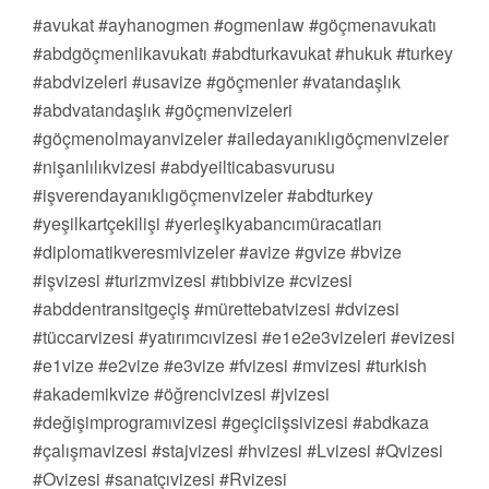
#avukat #ayhanogmen #ogmenlaw #göçmenavukatı
#abdgöçmenlikavukatı #abdturkavukat #hukuk #turkey
#abdvizeleri #usavize #göçmenler #vatandaşlık
#abdvatandaşlık #göçmenvizeleri
#göçmenolmayanvizeler #ailedayanıklıgöçmenvizeler
#nişanlılıkvizesi #abdyeilticabasvurusu
#işverendayanıklıgöçmenvizeler #abdturkey
#yeşilkartçekilişi #yerleşikyabancımüracatları
#diplomatikveresmivizeler #avize #gvize #bvize
#işvizesi #turizmvizesi #tıbbivize #cvizesi
#abddentransitgeçiş #mürettebatvizesi #dvizesi
#tüccarvizesi #yatırımcıvizesi #e1e2e3vizeleri #evizesi
#e1vize #e2vize #e3vize #fvizesi #mvizesi #turkish
#akademikvize #öğrencivizesi #jvizesi
#değişimprogramıvizesi #geçiciişsivizesi #abdkaza
#çalışmavizesi #stajvizesi #hvizesi #Lvizesi #Qvizesi
#Ovizesi #sanatçıvizesi #Rvizesi