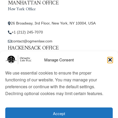
MANHATTAN OFFICE
New York Office
26 Broadway, 3rd Floor, New York, NY 10004, USA
+1 (212) 245-7070
contact@ogmenlaw.com
HACKENSACK OFFICE
New Jersey Office
Manage Consent
45 Essex Street, Unit: 105, Hackensack, NJ 07601, USA
We use essential cookies to ensure the proper
+1 (212) 245-7070
functioning of our website. You may manage your
preferences or continue with the default settings.
contact@ogmenlaw.com
Declining optional cookies may limit certain features.
© 2025 Ogmen Law Firm. All Rights Reserved.
Licensed
to practice immigration law in the United States. Website
Accept
content is for informational purposes only and does not