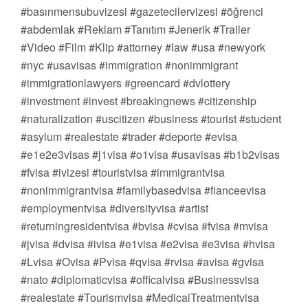
#basınmensubuvizesi #gazetecilervizesi #öğrenci
#abdemlak #Reklam #Tanıtım #Jenerik #Trailer
#Video #Film #Klip #attorney #law #usa #newyork
#nyc #usavisas #immigration #nonimmigrant
#immigrationlawyers #greencard #dvlottery
#investment #invest #breakingnews #citizenship
#naturalization #uscitizen #business #tourist #student
#asylum #realestate #trader #deporte #evisa
#e1e2e3visas #j1visa #o1visa #usavisas #b1b2visas
#fvisa #ivizesi #touristvisa #immigrantvisa
#nonimmigrantvisa #familybasedvisa #fianceevisa
#employmentvisa #diversityvisa #artist
#returningresidentvisa #bvisa #cvisa #fvisa #mvisa
#jvisa #dvisa #ivisa #e1visa #e2visa #e3visa #hvisa
#Lvisa #Ovisa #Pvisa #qvisa #rvisa #avisa #gvisa
#nato #diplomaticvisa #officalvisa #Businessvisa
#realestate #Tourismvisa #MedicalTreatmentvisa