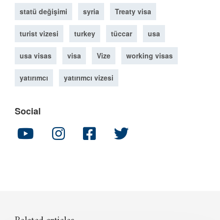
statü değişimi
syria
Treaty visa
turist vizesi
turkey
tüccar
usa
usa visas
visa
Vize
working visas
yatırımcı
yatırımcı vizesi
Social