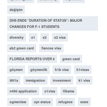
değişim
DHS ENDS “DURATION OF STATUS”: MAJOR
CHANGES FOR F-1 STUDENTS
diversity
e1
e2
e2 visa
eb2 green card
fiancee visa
FLORIDA REPORTS OVER 6
green card
göçmen
göçmenlik
h1b visa
h1visas
i601a
immigration
investment
k1 visa
n400 application
o1visa
Obama
ogmenlaw
opt status
refugees
state