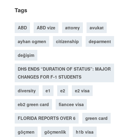
Tags
ABD
ABD vize
attorey
avukat
ayhan ogmen
citizenship
deparment
değişim
DHS ENDS “DURATION OF STATUS”: MAJOR
CHANGES FOR F-1 STUDENTS
diversity
e1
e2
e2 visa
eb2 green card
fiancee visa
FLORIDA REPORTS OVER 6
green card
göçmen
göçmenlik
h1b visa