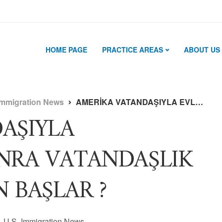
HOME PAGE
PRACTICE AREAS
ABOUT US
Immigration News
AMERİKA VATANDAŞIYLA EVLENDİKTEN SONRA VATANDAŞLIK SÜRECİ NE ZAMAN BAŞLAR ?
AŞIYLA
NRA VATANDAŞLIK
 BAŞLAR ?
U.S. Immigration News