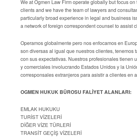
We at Ogmen Law Firm operate globally but focus on t
clients and we have the team of lawyers and consultan
particularly broad experience in legal and business 
a network of foreign correspondent counsel to assist cli
Operamos globalmente pero nos enfocamos en Europa,
son diversas al igual que nuestros clientes, tenemos
con sus expectativas. Nuestros profesionales tienen 
y comerciales involucrando Estados Unidos y la Uni
corresponsales extranjeros para asistir a clientes en 
OGMEN HUKUK BÜROSU FALİYET ALANLARI:
EMLAK HUKUKU
TURİST VİZELERİ
DİĞER VİZE TÜRLERİ
TRANSİT GEÇİŞ VİZELERİ