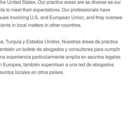
he United States. Our practice areas are as diverse as our
ts to meet their expectations. Our professionals have
issues involving U.S. and European Union, and they oversee
ents in local matters in other countries.
 Turquía y Estados Unidos. Nuestras áreas de práctica
 también un bufete de abogados y consultores para cumplir
una experiencia particularmente amplia en asuntos legales
ón Europea, también supervisan a una red de abogados
asuntos locales en otros países.