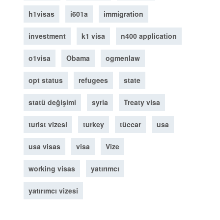
h1visas
i601a
immigration
investment
k1 visa
n400 application
o1visa
Obama
ogmenlaw
opt status
refugees
state
statü değişimi
syria
Treaty visa
turist vizesi
turkey
tüccar
usa
usa visas
visa
Vize
working visas
yatırımcı
yatırımcı vizesi