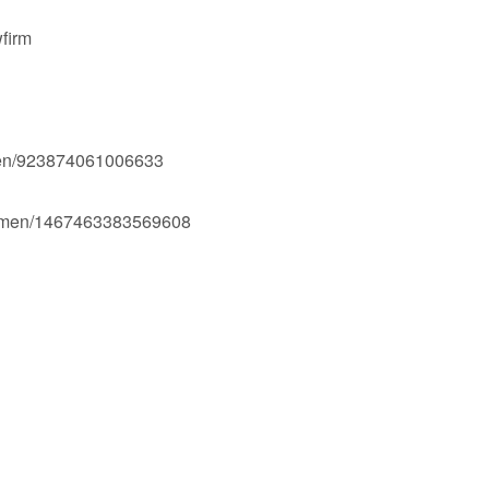
firm
men/923874061006633
Ogmen/1467463383569608