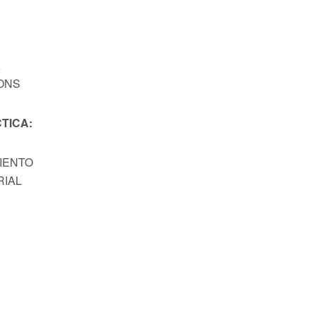
A
ONS
TICA:
MIENTO
RIAL