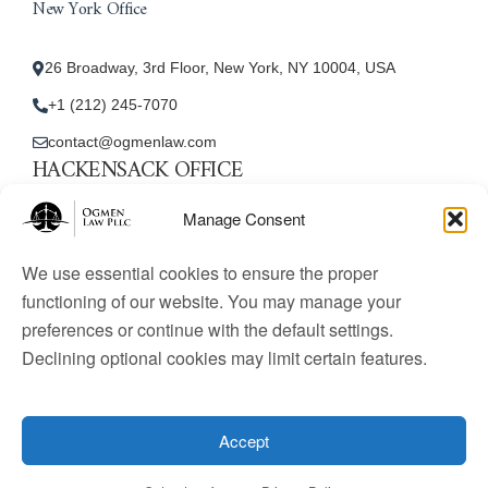
New York Office
26 Broadway, 3rd Floor, New York, NY 10004, USA
+1 (212) 245-7070
contact@ogmenlaw.com
HACKENSACK OFFICE
New Jersey Office
Manage Consent
45 Essex Street, Unit: 105, Hackensack, NJ 07601, USA
We use essential cookies to ensure the proper
+1 (212) 245-7070
functioning of our website. You may manage your
preferences or continue with the default settings.
contact@ogmenlaw.com
Declining optional cookies may limit certain features.
© 2025 Ogmen Law Firm. All Rights Reserved.
Licensed
to practice immigration law in the United States. Website
Accept
content is for informational purposes only and does not
constitute legal advice.