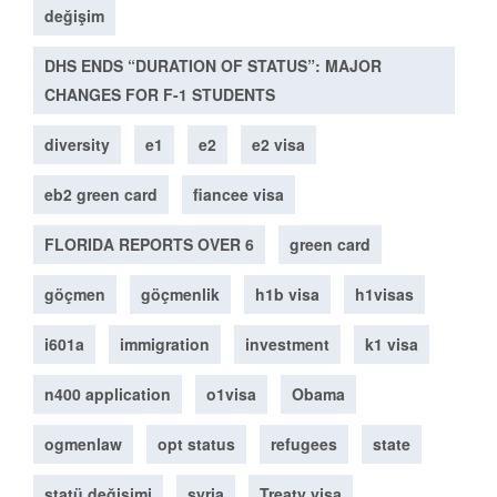
değişim
DHS ENDS “DURATION OF STATUS”: MAJOR
CHANGES FOR F-1 STUDENTS
diversity
e1
e2
e2 visa
eb2 green card
fiancee visa
FLORIDA REPORTS OVER 6
green card
göçmen
göçmenlik
h1b visa
h1visas
i601a
immigration
investment
k1 visa
n400 application
o1visa
Obama
ogmenlaw
opt status
refugees
state
statü değişimi
syria
Treaty visa