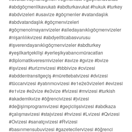
#abdgöçmenlikavukatı #abdturkavukat #hukuk #turkey
#abdvizeleri #usavize #göçmenler #vatandaşlık
#abdvatandaşlık #göçmenvizeleri
#göçmenolmayanvizeler #ailedayanıklıgöçmenvizeler
#nişanlılıkvizesi #abdyeilticabasvurusu
#işverendayanıklıgöçmenvizeler #abdturkey
#yeşilkartçekilişi #yerleşikyabancımüracatları
#diplomatikveresmivizeler #avize #gvize #bvize
#işvizesi #turizmvizesi #tıbbivize #cvizesi
#abddentransitgeçiş #mürettebatvizesi #dvizesi
#tüccarvizesi #yatırımcıvizesi #e1e2e3vizeleri #evizesi
#e1vize #e2vize #e3vize #fvizesi #mvizesi #turkish
#akademikvize #öğrencivizesi #jvizesi
#değişimprogramıvizesi #geçiciişsivizesi #abdkaza
#çalışmavizesi #stajvizesi #hvizesi #Lvizesi #Qvizesi
#Ovizesi #sanatçıvizesi #Rvizesi
#basınmensubuvizesi #gazetecilervizesi #öğrenci