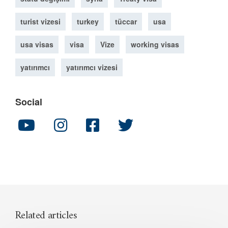
turist vizesi
turkey
tüccar
usa
usa visas
visa
Vize
working visas
yatırımcı
yatırımcı vizesi
Social
Related articles