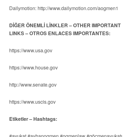
Dailymotion: http://www.dailymotion.com/aogmen1
DİĞER ÖNEMLİ LİNKLER – OTHER IMPORTANT
LINKS – OTROS ENLACES IMPORTANTES:
https://www.usa.gov
https://www.house.gov
http://www.senate.gov
https://www.uscis.gov
Etiketler – Hashtags:
#avukat #ayhanogmen #ogmenlaw #göçmenavukatı