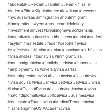
#abdemlak #Reklam #Tanıtım #Jenerik #Trailer
#Video #Film #Klip #attorney #law #usa #newyork
#nyc #usavisas #immigration #nonimmigrant
#immigrationlawyers #greencard #dvlottery
#investment #invest #breakingnews #citizenship
#naturalization #uscitizen #business #tourist #student
#asylum #realestate #trader #deporte #evisa
#e1e2e3visas #j1visa #o1visa #usavisas #b1b2visas
#fvisa #ivizesi #touristvisa #immigrantvisa
#nonimmigrantvisa #familybasedvisa #fianceevisa
#employmentvisa #diversityvisa #artist
#returningresidentvisa #bvisa #cvisa #fvisa #mvisa
#jvisa #dvisa #ivisa #e1visa #e2visa #e3visa #hvisa
#Lvisa #Ovisa #Pvisa #qvisa #rvisa #avisa #gvisa
#nato #diplomaticvisa #officalvisa #Businessvisa
#realestate #Tourismvisa #MedicalTreatmentvisa
#TransitingintheUS #Academicvisa