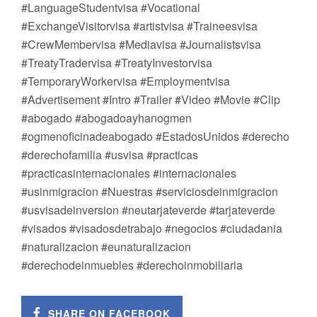
#LanguageStudentvisa #Vocational
#ExchangeVisitorvisa #artistvisa #Traineesvisa
#CrewMembervisa #Mediavisa #Journalistsvisa
#TreatyTradervisa #TreatyInvestorvisa
#TemporaryWorkervisa #Employmentvisa
#Advertisement #Intro #Trailer #Video #Movie #Clip
#abogado #abogadoayhanogmen
#ogmenoficinadeabogado #EstadosUnidos #derecho
#derechofamilia #usvisa #practicas
#practicasinternacionales #internacionales
#usinmigracion #Nuestras #serviciosdeinmigracion
#usvisadeinversion #neutarjateverde #tarjateverde
#visados #visadosdetrabajo #negocios #ciudadania
#naturalizacion #eunaturalizacion
#derechodeinmuebles #derechoinmobiliaria
SHARE ON FACEBOOK