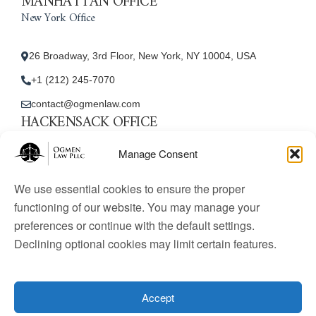
MANHATTAN OFFICE
New York Office
26 Broadway, 3rd Floor, New York, NY 10004, USA
+1 (212) 245-7070
contact@ogmenlaw.com
HACKENSACK OFFICE
New Jersey Office
Manage Consent
45 Essex Street, Unit: 105, Hackensack, NJ 07601, USA
We use essential cookies to ensure the proper
+1 (212) 245-7070
functioning of our website. You may manage your
preferences or continue with the default settings.
contact@ogmenlaw.com
Declining optional cookies may limit certain features.
© 2025 Ogmen Law Firm. All Rights Reserved.
Licensed
to practice immigration law in the United States. Website
Accept
content is for informational purposes only and does not