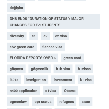
değişim
DHS ENDS “DURATION OF STATUS”: MAJOR
CHANGES FOR F-1 STUDENTS
diversity
e1
e2
e2 visa
eb2 green card
fiancee visa
FLORIDA REPORTS OVER 6
green card
göçmen
göçmenlik
h1b visa
h1visas
i601a
immigration
investment
k1 visa
n400 application
o1visa
Obama
ogmenlaw
opt status
refugees
state