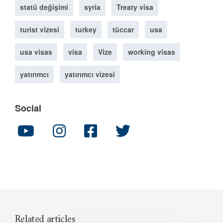
statü değişimi
syria
Treaty visa
turist vizesi
turkey
tüccar
usa
usa visas
visa
Vize
working visas
yatırımcı
yatırımcı vizesi
Social
Related articles