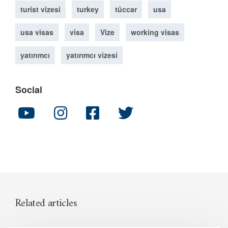
turist vizesi
turkey
tüccar
usa
usa visas
visa
Vize
working visas
yatırımcı
yatırımcı vizesi
Social
Related articles