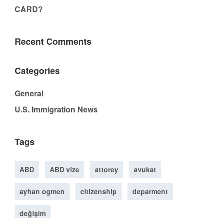
CARD?
Recent Comments
Categories
General
U.S. Immigration News
Tags
ABD
ABD vize
attorey
avukat
ayhan ogmen
citizenship
deparment
değişim