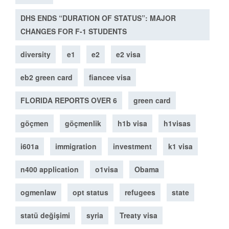
DHS ENDS “DURATION OF STATUS”: MAJOR
CHANGES FOR F-1 STUDENTS
diversity
e1
e2
e2 visa
eb2 green card
fiancee visa
FLORIDA REPORTS OVER 6
green card
göçmen
göçmenlik
h1b visa
h1visas
i601a
immigration
investment
k1 visa
n400 application
o1visa
Obama
ogmenlaw
opt status
refugees
state
statü değişimi
syria
Treaty visa