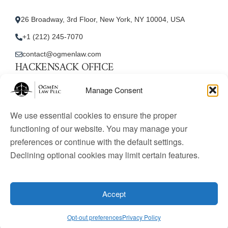
26 Broadway, 3rd Floor, New York, NY 10004, USA
+1 (212) 245-7070
contact@ogmenlaw.com
HACKENSACK OFFICE
New Jersey Office
Manage Consent
45 Essex Street, Unit: 105, Hackensack, NJ 07601, USA
We use essential cookies to ensure the proper
+1 (212) 245-7070
functioning of our website. You may manage your
preferences or continue with the default settings.
contact@ogmenlaw.com
Declining optional cookies may limit certain features.
© 2025 Ogmen Law Firm. All Rights Reserved.
Licensed
to practice immigration law in the United States. Website
Accept
content is for informational purposes only and does not
constitute legal advice.
Opt-out preferences
Privacy Policy