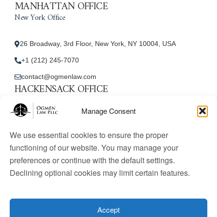
MANHATTAN OFFICE
New York Office
26 Broadway, 3rd Floor, New York, NY 10004, USA
+1 (212) 245-7070
contact@ogmenlaw.com
HACKENSACK OFFICE
New Jersey Office
Manage Consent
45 Essex Street, Unit: 105, Hackensack, NJ 07601, USA
We use essential cookies to ensure the proper
+1 (212) 245-7070
functioning of our website. You may manage your
preferences or continue with the default settings.
contact@ogmenlaw.com
Declining optional cookies may limit certain features.
© 2025 Ogmen Law Firm. All Rights Reserved.
Licensed
to practice immigration law in the United States. Website
Accept
content is for informational purposes only and does not