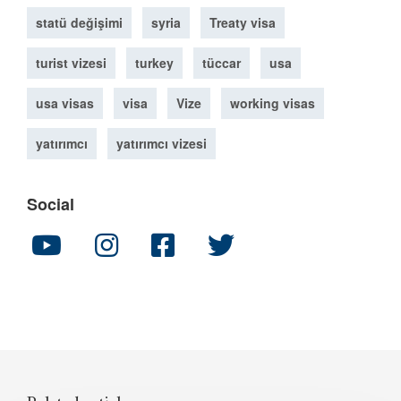
statü değişimi
syria
Treaty visa
turist vizesi
turkey
tüccar
usa
usa visas
visa
Vize
working visas
yatırımcı
yatırımcı vizesi
Social