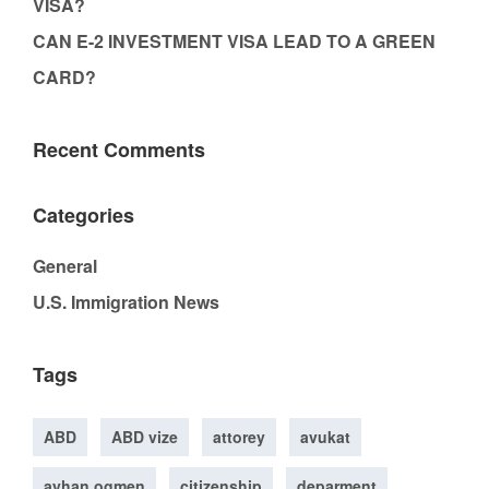
VISA?
CAN E-2 INVESTMENT VISA LEAD TO A GREEN
CARD?
Recent Comments
Categories
General
U.S. Immigration News
Tags
ABD
ABD vize
attorey
avukat
ayhan ogmen
citizenship
deparment