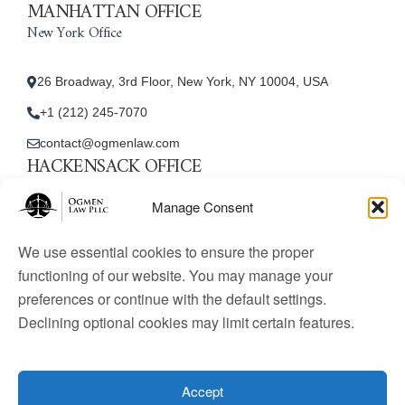
MANHATTAN OFFICE
New York Office
26 Broadway, 3rd Floor, New York, NY 10004, USA
+1 (212) 245-7070
contact@ogmenlaw.com
HACKENSACK OFFICE
New Jersey Office
Manage Consent
45 Essex Street, Unit: 105, Hackensack, NJ 07601, USA
We use essential cookies to ensure the proper
+1 (212) 245-7070
functioning of our website. You may manage your
preferences or continue with the default settings.
contact@ogmenlaw.com
Declining optional cookies may limit certain features.
© 2025 Ogmen Law Firm. All Rights Reserved.
Licensed
to practice immigration law in the United States. Website
Accept
content is for informational purposes only and does not