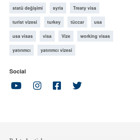
statü değişimi
syria
Treaty visa
turist vizesi
turkey
tüccar
usa
usa visas
visa
Vize
working visas
yatırımcı
yatırımcı vizesi
Social