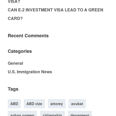
VISA?
CAN E-2 INVESTMENT VISA LEAD TO A GREEN
CARD?
Recent Comments
Categories
General
U.S. Immigration News
Tags
ABD
ABD vize
attorey
avukat
ayhan ogmen
citizenship
deparment