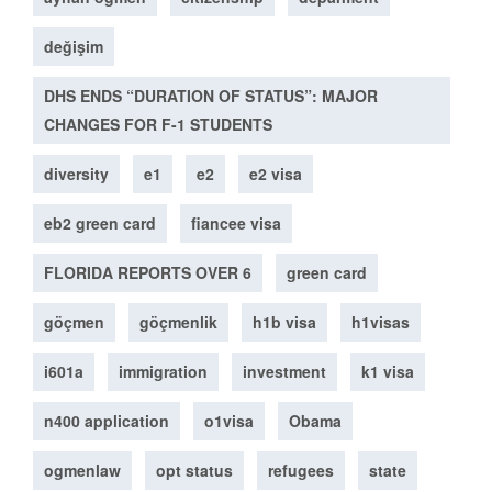
değişim
DHS ENDS “DURATION OF STATUS”: MAJOR
CHANGES FOR F-1 STUDENTS
diversity
e1
e2
e2 visa
eb2 green card
fiancee visa
FLORIDA REPORTS OVER 6
green card
göçmen
göçmenlik
h1b visa
h1visas
i601a
immigration
investment
k1 visa
n400 application
o1visa
Obama
ogmenlaw
opt status
refugees
state