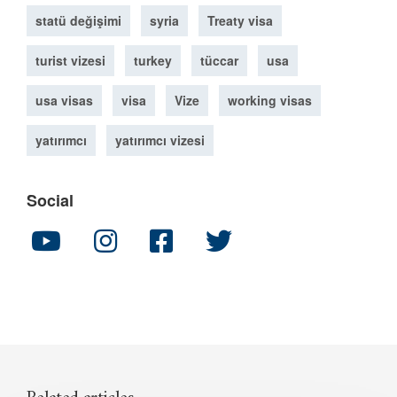
statü değişimi
syria
Treaty visa
turist vizesi
turkey
tüccar
usa
usa visas
visa
Vize
working visas
yatırımcı
yatırımcı vizesi
Social