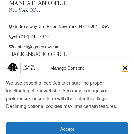
MANHATTAN OFFICE
New York Office
26 Broadway, 3rd Floor, New York, NY 10004, USA
+1 (212) 245-7070
contact@ogmenlaw.com
HACKENSACK OFFICE
New Jersey Office
Manage Consent
45 Essex Street, Unit: 105, Hackensack, NJ 07601, USA
We use essential cookies to ensure the proper
+1 (212) 245-7070
functioning of our website. You may manage your
preferences or continue with the default settings.
contact@ogmenlaw.com
Declining optional cookies may limit certain features.
© 2025 Ogmen Law Firm. All Rights Reserved.
Licensed
to practice immigration law in the United States. Website
Accept
content is for informational purposes only and does not