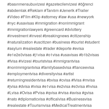
#basınmensubuvizesi #gazetecilervizesi #öğrenci
#abdemlak #Reklam #Tanıtım #Jenerik #Trailer
#Video #Film #Klip #attorney #law #usa #newyork
#nyc #usavisas #immigration #nonimmigrant
#immigrationlawyers #greencard #dvlottery
#investment #invest #breakingnews #citizenship
#naturalization #uscitizen #business #tourist #student
#asylum #realestate #trader #deporte #evisa
#e1e2e3visas #j1visa #o1visa #usavisas #b1b2visas
#fvisa #ivizesi #touristvisa #immigrantvisa
#nonimmigrantvisa #familybasedvisa #fianceevisa
#employmentvisa #diversityvisa #artist
#returningresidentvisa #bvisa #cvisa #fvisa #mvisa
#jvisa #dvisa #ivisa #e1visa #e2visa #e3visa #hvisa
#Lvisa #Ovisa #Pvisa #qvisa #rvisa #avisa #gvisa
#nato #diplomaticvisa #officalvisa #Businessvisa
#realestate #Tourismvisa #MedicalTreatmentvisa