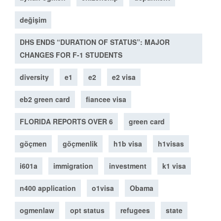
değişim
DHS ENDS “DURATION OF STATUS”: MAJOR
CHANGES FOR F-1 STUDENTS
diversity
e1
e2
e2 visa
eb2 green card
fiancee visa
FLORIDA REPORTS OVER 6
green card
göçmen
göçmenlik
h1b visa
h1visas
i601a
immigration
investment
k1 visa
n400 application
o1visa
Obama
ogmenlaw
opt status
refugees
state