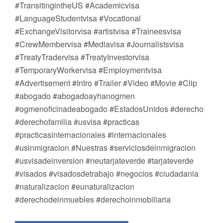
#TransitingintheUS #Academicvisa
#LanguageStudentvisa #Vocational
#ExchangeVisitorvisa #artistvisa #Traineesvisa
#CrewMembervisa #Mediavisa #Journalistsvisa
#TreatyTradervisa #TreatyInvestorvisa
#TemporaryWorkervisa #Employmentvisa
#Advertisement #Intro #Trailer #Video #Movie #Clip
#abogado #abogadoayhanogmen
#ogmenoficinadeabogado #EstadosUnidos #derecho
#derechofamilia #usvisa #practicas
#practicasinternacionales #internacionales
#usinmigracion #Nuestras #serviciosdeinmigracion
#usvisadeinversion #neutarjateverde #tarjateverde
#visados #visadosdetrabajo #negocios #ciudadania
#naturalizacion #eunaturalizacion
#derechodeinmuebles #derechoinmobiliaria