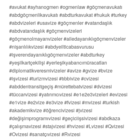
#avukat #ayhanogmen #ogmenlaw #göçmenavukatı
#abdgöçmenlikavukatı #abdturkavukat #hukuk #turkey
#abdvizeleri #usavize #göçmenler #vatandaşlık
#abdvatandaşlık #göçmenvizeleri
#göçmenolmayanvizeler #ailedayanıklıgöçmenvizeler
#nişanlılıkvizesi #abdyeilticabasvurusu
#işverendayanıklıgöçmenvizeler #abdturkey
#yeşilkartçekilişi #yerleşikyabancımüracatları
#diplomatikveresmivizeler #avize #gvize #bvize
#işvizesi #turizmvizesi #tıbbivize #cvizesi
#abddentransitgeçiş #mürettebatvizesi #dvizesi
#tüccarvizesi #yatırımcıvizesi #e1e2e3vizeleri #evizesi
#e1vize #e2vize #e3vize #fvizesi #mvizesi #turkish
#akademikvize #öğrencivizesi #jvizesi
#değişimprogramıvizesi #geçiciişsivizesi #abdkaza
#çalışmavizesi #stajvizesi #hvizesi #Lvizesi #Qvizesi
#Ovizesi #sanatçıvizesi #Rvizesi