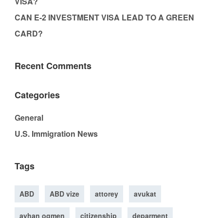
VISA?
CAN E-2 INVESTMENT VISA LEAD TO A GREEN
CARD?
Recent Comments
Categories
General
U.S. Immigration News
Tags
ABD
ABD vize
attorey
avukat
ayhan ogmen
citizenship
deparment