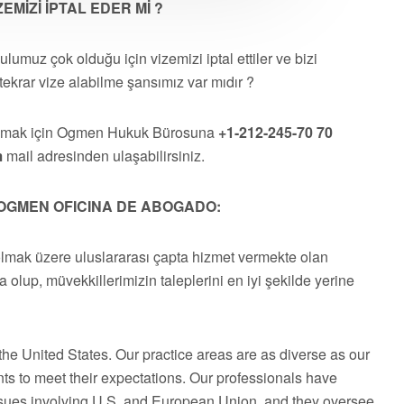
MİZİ İPTAL EDER Mİ ?
muz çok olduğu için vizemizi iptal ettiler ve bizi
tekrar vize alabilme şansımız var mıdır ?
almak için Ogmen Hukuk Bürosuna
+1-212-245-70 70
m
mail adresinden ulaşabilirsiniz.
OGMEN OFICINA DE ABOGADO:
olmak üzere uluslararası çapta hizmet vermekte olan
a olup, müvekkillerimizin taleplerini en iyi şekilde yerine
he United States. Our practice areas are as diverse as our
ts to meet their expectations. Our professionals have
issues involving U.S. and European Union, and they oversee