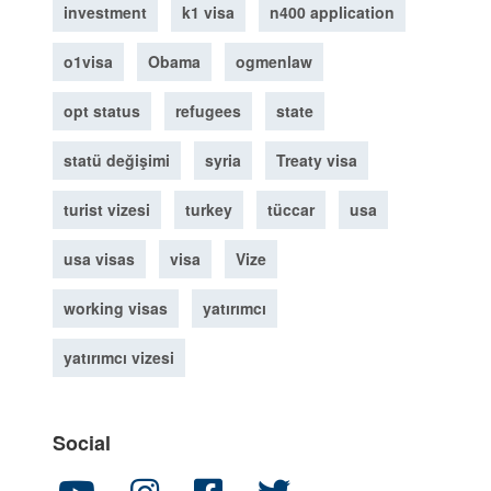
investment
k1 visa
n400 application
o1visa
Obama
ogmenlaw
opt status
refugees
state
statü değişimi
syria
Treaty visa
turist vizesi
turkey
tüccar
usa
usa visas
visa
Vize
working visas
yatırımcı
yatırımcı vizesi
Social