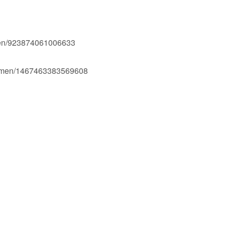
men/923874061006633
Ogmen/1467463383569608