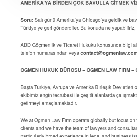
AMERİKA’YA BİRDEN ÇOK BAVULLA GİTMEK VİZE
Soru:
Salı günü Amerika’ya Chicago’ya geldik ve bavulu
Türkiye’ye geri gönderdiler. Bu konuda ne yapabiliriz, 
ABD Göçmenlik ve Ticaret Hukuku konusunda bilgi 
telefon numarasından veya
contact@ogmenlaw.co
OGMEN HUKUK BÜROSU – OGMEN LAW FIRM – 
Başta Türkiye, Avrupa ve Amerika Birleşik Devletleri 
ekibimiz engin tecrübesi ile çeşitli alanlarda çalışmakt
getirmeyi amaçlamaktadır.
We at Ogmen Law Firm operate globally but focus on t
clients and we have the team of lawyers and consultan
particularly broad experience in legal and business 