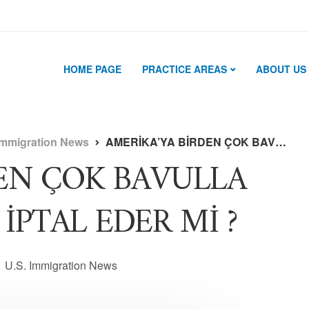
HOME PAGE
PRACTICE AREAS
ABOUT US
Immigration News
AMERİKA’YA BİRDEN ÇOK BAVULLA GİTMEK VİZEMİZİ İPTAL EDER Mİ ?
DEN ÇOK BAVULLA
İPTAL EDER Mİ ?
U.S. Immigration News