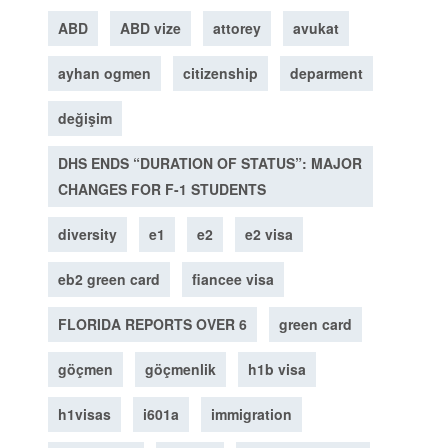
ABD
ABD vize
attorey
avukat
ayhan ogmen
citizenship
deparment
değişim
DHS ENDS “DURATION OF STATUS”: MAJOR
CHANGES FOR F-1 STUDENTS
diversity
e1
e2
e2 visa
eb2 green card
fiancee visa
FLORIDA REPORTS OVER 6
green card
göçmen
göçmenlik
h1b visa
h1visas
i601a
immigration