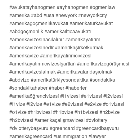
#avukatayhanogmen #ayhanogmen #ogmenlaw
#amerika #abd #usa #newyork #newyorkcity
#amerikagöçmenlikavukatı #amerikatürkavukat
#abdgöçmenlik #amerikailticaavukatı
#amerikavizesinasılalınır #amerikayatırım
#amerikavizesinedir #amerikaşirketkurmak
#amerikavize #amerikayatırımcıvizesi
#amerikayatırımcıvizesişartları #amerikavizegörüşmesi
#amerikavizesialmak #amerikavatandaşıolmak
#abdvize #amerikatürkiyesondakika #sondakika
#sondakikahaber #haber #haberler
#amerikaöğrencivizesi #f1vizesi #e1vizesi #f2vizesi
#f1vize #f2vize #e1vize #e2vizesi #e2vize #o1vizesi
#o1vize #h1bvizesi #h1bvize #h1bvizesi #h2bvize
#h2bvizesi #amerikaçalışmavizesi #dvlottery
#dvlotterybaşvuru #greencard #greencardbaşvuru
#amerikagreencard #usimmigration #lawyer