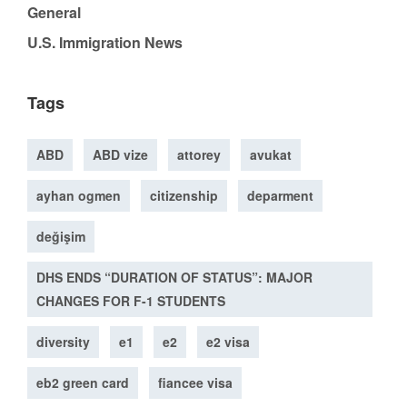
General
U.S. Immigration News
Tags
ABD
ABD vize
attorey
avukat
ayhan ogmen
citizenship
deparment
değişim
DHS ENDS “DURATION OF STATUS”: MAJOR
CHANGES FOR F-1 STUDENTS
diversity
e1
e2
e2 visa
eb2 green card
fiancee visa