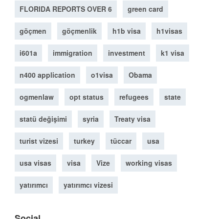
FLORIDA REPORTS OVER 6
green card
göçmen
göçmenlik
h1b visa
h1visas
i601a
immigration
investment
k1 visa
n400 application
o1visa
Obama
ogmenlaw
opt status
refugees
state
statü değişimi
syria
Treaty visa
turist vizesi
turkey
tüccar
usa
usa visas
visa
Vize
working visas
yatırımcı
yatırımcı vizesi
Social