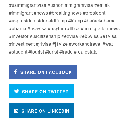
#usimmigrantvisa #usnonimmigrantvisa #emlak
#immigrant #news #breakingnews #president
#uspresident #donaldtrump #trump #barackobama
#obama #usavisa #asylum #iltica #immigrationnews
#investor #uscitizenship #e2visa #eb5visa #e1visa
#investment #j1visa #j1vize #workandtravel #wat
#student #tourist #turist #trade #realestate
SHARE ON FACEBOOK
SHARE ON TWITTER
SHARE ON LINKEDIN