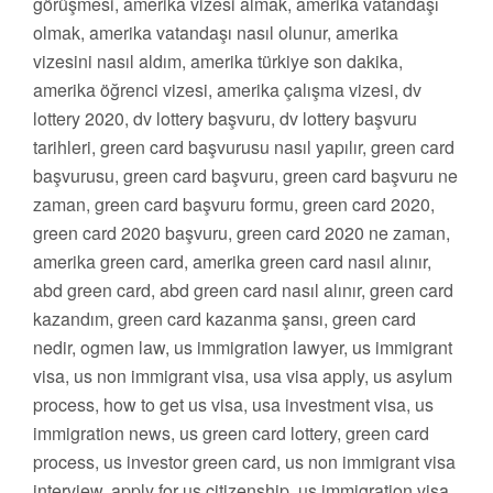
görüşmesi, amerika vizesi almak, amerika vatandaşı
olmak, amerika vatandaşı nasıl olunur, amerika
vizesini nasıl aldım, amerika türkiye son dakika,
amerika öğrenci vizesi, amerika çalışma vizesi, dv
lottery 2020, dv lottery başvuru, dv lottery başvuru
tarihleri, green card başvurusu nasıl yapılır, green card
başvurusu, green card başvuru, green card başvuru ne
zaman, green card başvuru formu, green card 2020,
green card 2020 başvuru, green card 2020 ne zaman,
amerika green card, amerika green card nasıl alınır,
abd green card, abd green card nasıl alınır, green card
kazandım, green card kazanma şansı, green card
nedir, ogmen law, us immigration lawyer, us immigrant
visa, us non immigrant visa, usa visa apply, us asylum
process, how to get us visa, usa investment visa, us
immigration news, us green card lottery, green card
process, us investor green card, us non immigrant visa
interview, apply for us citizenship, us immigration visa