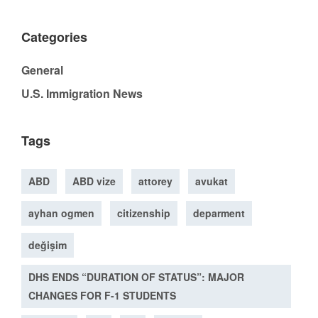
Categories
General
U.S. Immigration News
Tags
ABD
ABD vize
attorey
avukat
ayhan ogmen
citizenship
deparment
değişim
DHS ENDS “DURATION OF STATUS”: MAJOR
CHANGES FOR F-1 STUDENTS