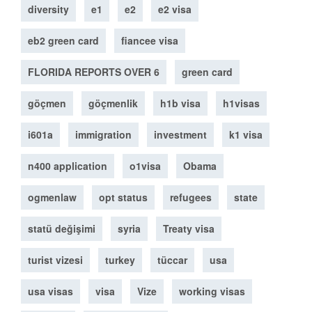
diversity
e1
e2
e2 visa
eb2 green card
fiancee visa
FLORIDA REPORTS OVER 6
green card
göçmen
göçmenlik
h1b visa
h1visas
i601a
immigration
investment
k1 visa
n400 application
o1visa
Obama
ogmenlaw
opt status
refugees
state
statü değişimi
syria
Treaty visa
turist vizesi
turkey
tüccar
usa
usa visas
visa
Vize
working visas