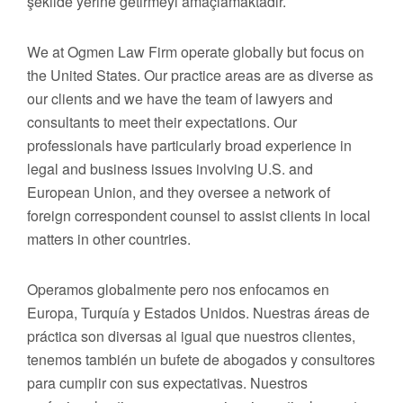
şekilde yerine getirmeyi amaçlamaktadır.
We at Ogmen Law Firm operate globally but focus on
the United States. Our practice areas are as diverse as
our clients and we have the team of lawyers and
consultants to meet their expectations. Our
professionals have particularly broad experience in
legal and business issues involving U.S. and
European Union, and they oversee a network of
foreign correspondent counsel to assist clients in local
matters in other countries.
Operamos globalmente pero nos enfocamos en
Europa, Turquía y Estados Unidos. Nuestras áreas de
práctica son diversas al igual que nuestros clientes,
tenemos también un bufete de abogados y consultores
para cumplir con sus expectativas. Nuestros