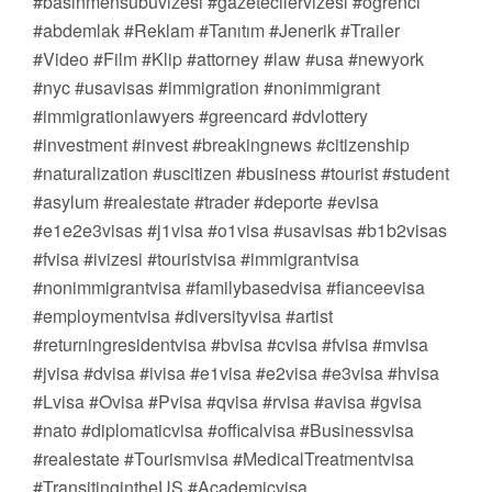
#basınmensubuvizesi #gazetecilervizesi #öğrenci
#abdemlak #Reklam #Tanıtım #Jenerik #Trailer
#Video #Film #Klip #attorney #law #usa #newyork
#nyc #usavisas #immigration #nonimmigrant
#immigrationlawyers #greencard #dvlottery
#investment #invest #breakingnews #citizenship
#naturalization #uscitizen #business #tourist #student
#asylum #realestate #trader #deporte #evisa
#e1e2e3visas #j1visa #o1visa #usavisas #b1b2visas
#fvisa #ivizesi #touristvisa #immigrantvisa
#nonimmigrantvisa #familybasedvisa #fianceevisa
#employmentvisa #diversityvisa #artist
#returningresidentvisa #bvisa #cvisa #fvisa #mvisa
#jvisa #dvisa #ivisa #e1visa #e2visa #e3visa #hvisa
#Lvisa #Ovisa #Pvisa #qvisa #rvisa #avisa #gvisa
#nato #diplomaticvisa #officalvisa #Businessvisa
#realestate #Tourismvisa #MedicalTreatmentvisa
#TransitingintheUS #Academicvisa