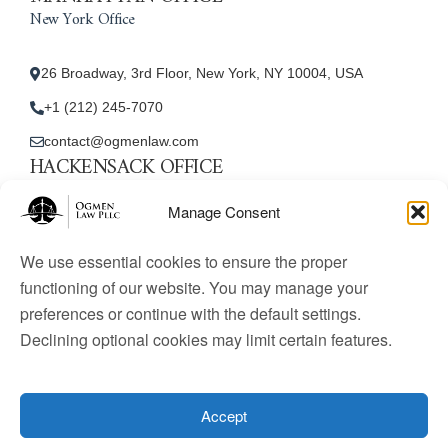
New York Office
26 Broadway, 3rd Floor, New York, NY 10004, USA
+1 (212) 245-7070
contact@ogmenlaw.com
HACKENSACK OFFICE
New Jersey Office
Manage Consent
45 Essex Street, Unit: 105, Hackensack, NJ 07601, USA
We use essential cookies to ensure the proper
+1 (212) 245-7070
functioning of our website. You may manage your
preferences or continue with the default settings.
contact@ogmenlaw.com
Declining optional cookies may limit certain features.
© 2025 Ogmen Law Firm. All Rights Reserved.
Licensed
to practice immigration law in the United States. Website
Accept
content is for informational purposes only and does not