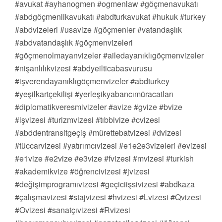
#avukat #ayhanogmen #ogmenlaw #göçmenavukatı
#abdgöçmenlikavukatı #abdturkavukat #hukuk #turkey
#abdvizeleri #usavize #göçmenler #vatandaşlık
#abdvatandaşlık #göçmenvizeleri
#göçmenolmayanvizeler #ailedayanıklıgöçmenvizeler
#nişanlılıkvizesi #abdyeilticabasvurusu
#işverendayanıklıgöçmenvizeler #abdturkey
#yeşilkartçekilişi #yerleşikyabancımüracatları
#diplomatikveresmivizeler #avize #gvize #bvize
#işvizesi #turizmvizesi #tıbbivize #cvizesi
#abddentransitgeçiş #mürettebatvizesi #dvizesi
#tüccarvizesi #yatırımcıvizesi #e1e2e3vizeleri #evizesi
#e1vize #e2vize #e3vize #fvizesi #mvizesi #turkish
#akademikvize #öğrencivizesi #jvizesi
#değişimprogramıvizesi #geçiciişsivizesi #abdkaza
#çalışmavizesi #stajvizesi #hvizesi #Lvizesi #Qvizesi
#Ovizesi #sanatçıvizesi #Rvizesi