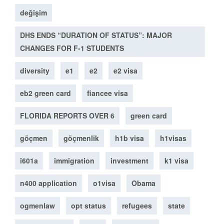
değişim
DHS ENDS “DURATION OF STATUS”: MAJOR
CHANGES FOR F-1 STUDENTS
diversity
e1
e2
e2 visa
eb2 green card
fiancee visa
FLORIDA REPORTS OVER 6
green card
göçmen
göçmenlik
h1b visa
h1visas
i601a
immigration
investment
k1 visa
n400 application
o1visa
Obama
ogmenlaw
opt status
refugees
state