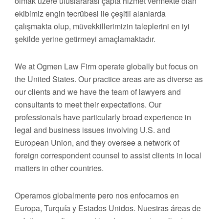
olmak üzere uluslararası çapta hizmet vermekte olan
ekibimiz engin tecrübesi ile çeşitli alanlarda
çalışmakta olup, müvekkillerimizin taleplerini en iyi
şekilde yerine getirmeyi amaçlamaktadır.
We at Ogmen Law Firm operate globally but focus on
the United States. Our practice areas are as diverse as
our clients and we have the team of lawyers and
consultants to meet their expectations. Our
professionals have particularly broad experience in
legal and business issues involving U.S. and
European Union, and they oversee a network of
foreign correspondent counsel to assist clients in local
matters in other countries.
Operamos globalmente pero nos enfocamos en
Europa, Turquía y Estados Unidos. Nuestras áreas de