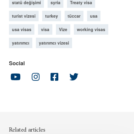
statü değişimi
syria
Treaty visa
turist vizesi
turkey
tüccar
usa
usa visas
visa
Vize
working visas
yatırımcı
yatırımcı vizesi
Social
Related articles