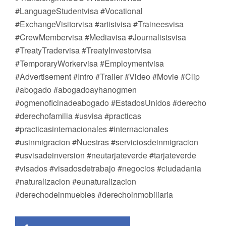
#LanguageStudentvisa #Vocational
#ExchangeVisitorvisa #artistvisa #Traineesvisa
#CrewMembervisa #Mediavisa #Journalistsvisa
#TreatyTradervisa #TreatyInvestorvisa
#TemporaryWorkervisa #Employmentvisa
#Advertisement #Intro #Trailer #Video #Movie #Clip
#abogado #abogadoayhanogmen
#ogmenoficinadeabogado #EstadosUnidos #derecho
#derechofamilia #usvisa #practicas
#practicasinternacionales #internacionales
#usinmigracion #Nuestras #serviciosdeinmigracion
#usvisadeinversion #neutarjateverde #tarjateverde
#visados #visadosdetrabajo #negocios #ciudadania
#naturalizacion #eunaturalizacion
#derechodeinmuebles #derechoinmobiliaria