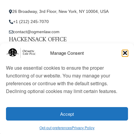
26 Broadway, 3rd Floor, New York, NY 10004, USA
+1 (212) 245-7070
contact@ogmenlaw.com
HACKENSACK OFFICE
New Jersey Office
Manage Consent
45 Essex Street, Unit: 105, Hackensack, NJ 07601, USA
We use essential cookies to ensure the proper
+1 (212) 245-7070
functioning of our website. You may manage your
preferences or continue with the default settings.
contact@ogmenlaw.com
Declining optional cookies may limit certain features.
© 2025 Ogmen Law Firm. All Rights Reserved.
Licensed
to practice immigration law in the United States. Website
Accept
content is for informational purposes only and does not
constitute legal advice.
Opt-out preferences
Privacy Policy