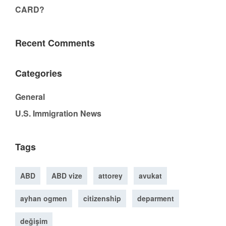
CARD?
Recent Comments
Categories
General
U.S. Immigration News
Tags
ABD
ABD vize
attorey
avukat
ayhan ogmen
citizenship
deparment
değişim