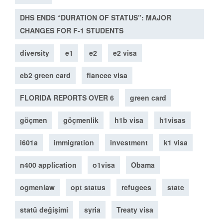
DHS ENDS “DURATION OF STATUS”: MAJOR
CHANGES FOR F-1 STUDENTS
diversity
e1
e2
e2 visa
eb2 green card
fiancee visa
FLORIDA REPORTS OVER 6
green card
göçmen
göçmenlik
h1b visa
h1visas
i601a
immigration
investment
k1 visa
n400 application
o1visa
Obama
ogmenlaw
opt status
refugees
state
statü değişimi
syria
Treaty visa