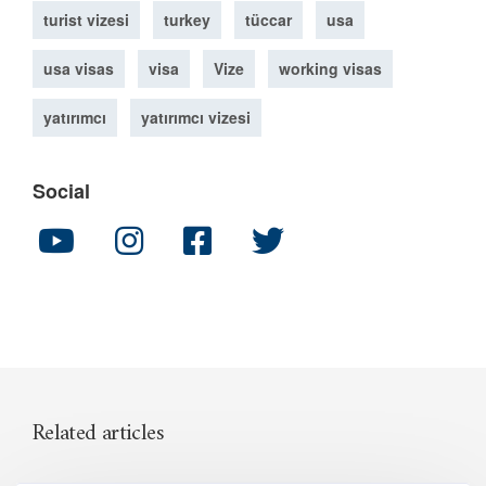
turist vizesi
turkey
tüccar
usa
usa visas
visa
Vize
working visas
yatırımcı
yatırımcı vizesi
Social
Related articles