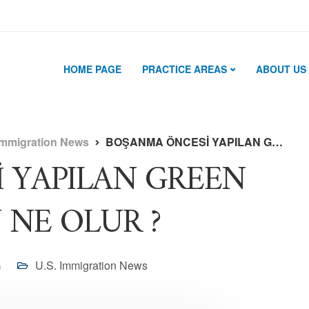
HOME PAGE
PRACTICE AREAS
ABOUT US
Immigration News
BOŞANMA ÖNCESİ YAPILAN GREEN CARD BAŞVURUSU NE OLUR ?
 YAPILAN GREEN
 NE OLUR ?
G
U.S. Immigration News