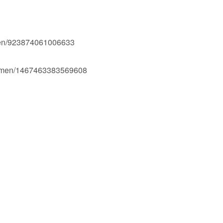
men/923874061006633
Ogmen/1467463383569608