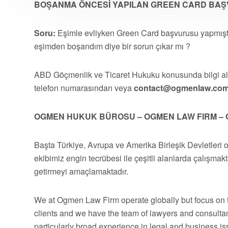
BOŞANMA ÖNCESİ YAPILAN GREEN CARD BAŞ
Soru:
Eşimle evliyken Green Card başvurusu yapmışt
eşimden boşandım diye bir sorun çıkar mı ?
ABD Göçmenlik ve Ticaret Hukuku konusunda bilgi 
telefon numarasından veya
contact@ogmenlaw.co
OGMEN HUKUK BÜROSU – OGMEN LAW FIRM – 
Başta Türkiye, Avrupa ve Amerika Birleşik Devletleri 
ekibimiz engin tecrübesi ile çeşitli alanlarda çalışmakt
getirmeyi amaçlamaktadır.
We at Ogmen Law Firm operate globally but focus on t
clients and we have the team of lawyers and consultan
particularly broad experience in legal and business 