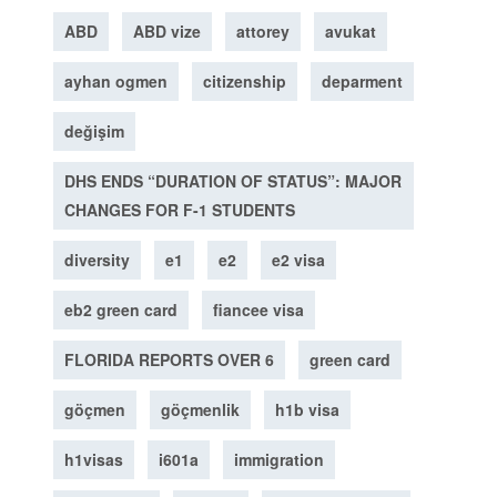
ABD
ABD vize
attorey
avukat
ayhan ogmen
citizenship
deparment
değişim
DHS ENDS “DURATION OF STATUS”: MAJOR
CHANGES FOR F-1 STUDENTS
diversity
e1
e2
e2 visa
eb2 green card
fiancee visa
FLORIDA REPORTS OVER 6
green card
göçmen
göçmenlik
h1b visa
h1visas
i601a
immigration