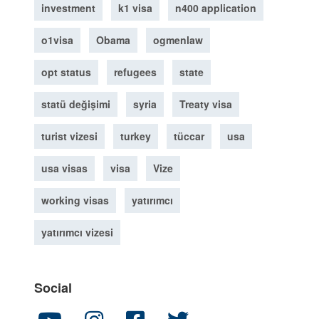
investment
k1 visa
n400 application
o1visa
Obama
ogmenlaw
opt status
refugees
state
statü değişimi
syria
Treaty visa
turist vizesi
turkey
tüccar
usa
usa visas
visa
Vize
working visas
yatırımcı
yatırımcı vizesi
Social