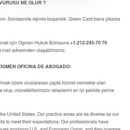
VURUSU NE OLUR ?
ım. Sonrasında eşimle boşandık. Green Card bana çıkarsa
almak için Ogmen Hukuk Bürosuna
+1-212-245-70 70
m
mail adresinden ulaşabilirsiniz.
OGMEN OFICINA DE ABOGADO:
olmak üzere uluslararası çapta hizmet vermekte olan
a olup, müvekkillerimizin taleplerini en iyi şekilde yerine
he United States. Our practice areas are as diverse as our
ts to meet their expectations. Our professionals have
issues involving U.S. and European Union, and they oversee