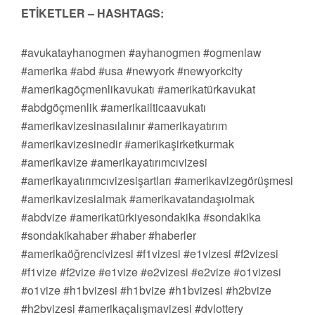
ETİKETLER – HASHTAGS:
#avukatayhanogmen #ayhanogmen #ogmenlaw
#amerika #abd #usa #newyork #newyorkcity
#amerikagöçmenlikavukatı #amerikatürkavukat
#abdgöçmenlik #amerikailticaavukatı
#amerikavizesinasılalınır #amerikayatırım
#amerikavizesinedir #amerikaşirketkurmak
#amerikavize #amerikayatırımcıvizesi
#amerikayatırımcıvizesişartları #amerikavizegörüşmesi
#amerikavizesialmak #amerikavatandaşıolmak
#abdvize #amerikatürkiyesondakika #sondakika
#sondakikahaber #haber #haberler
#amerikaöğrencivizesi #f1vizesi #e1vizesi #f2vizesi
#f1vize #f2vize #e1vize #e2vizesi #e2vize #o1vizesi
#o1vize #h1bvizesi #h1bvize #h1bvizesi #h2bvize
#h2bvizesi #amerikaçalışmavizesi #dvlottery