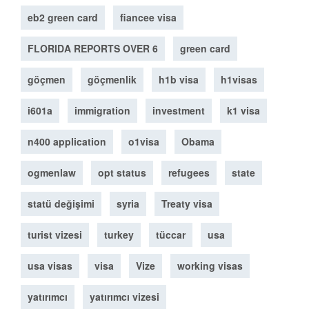
eb2 green card
fiancee visa
FLORIDA REPORTS OVER 6
green card
göçmen
göçmenlik
h1b visa
h1visas
i601a
immigration
investment
k1 visa
n400 application
o1visa
Obama
ogmenlaw
opt status
refugees
state
statü değişimi
syria
Treaty visa
turist vizesi
turkey
tüccar
usa
usa visas
visa
Vize
working visas
yatırımcı
yatırımcı vizesi