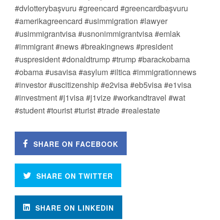
#dvlotterybaşvuru #greencard #greencardbaşvuru
#amerikagreencard #usimmigration #lawyer
#usimmigrantvisa #usnonimmigrantvisa #emlak
#immigrant #news #breakingnews #president
#uspresident #donaldtrump #trump #barackobama
#obama #usavisa #asylum #iltica #immigrationnews
#investor #uscitizenship #e2visa #eb5visa #e1visa
#investment #j1visa #j1vize #workandtravel #wat
#student #tourist #turist #trade #realestate
SHARE ON FACEBOOK
SHARE ON TWITTER
SHARE ON LINKEDIN