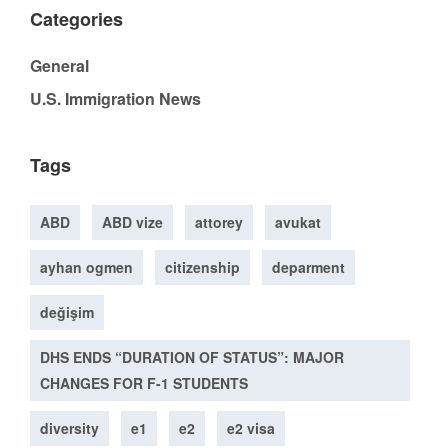
Categories
General
U.S. Immigration News
Tags
ABD
ABD vize
attorey
avukat
ayhan ogmen
citizenship
deparment
değişim
DHS ENDS “DURATION OF STATUS”: MAJOR
CHANGES FOR F-1 STUDENTS
diversity
e1
e2
e2 visa