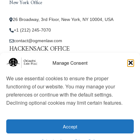
New York Office
26 Broadway, 3rd Floor, New York, NY 10004, USA
+1 (212) 245-7070
contact@ogmenlaw.com
HACKENSACK OFFICE
New Jersey Office
Manage Consent
45 Essex Street, Unit: 105, Hackensack, NJ 07601, USA
We use essential cookies to ensure the proper
+1 (212) 245-7070
functioning of our website. You may manage your
preferences or continue with the default settings.
contact@ogmenlaw.com
Declining optional cookies may limit certain features.
© 2025 Ogmen Law Firm. All Rights Reserved.
Licensed
to practice immigration law in the United States. Website
Accept
content is for informational purposes only and does not
constitute legal advice.