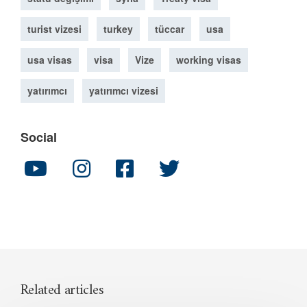
turist vizesi
turkey
tüccar
usa
usa visas
visa
Vize
working visas
yatırımcı
yatırımcı vizesi
Social
Related articles