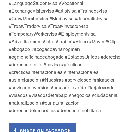
#LanguageStudentvisa #Vocational
#ExchangeVisitorvisa #artistvisa #Traineesvisa
#CrewMembervisa #Mediavisa #Journalistsvisa
#TreatyTradervisa #TreatyInvestorvisa
#TemporaryWorkervisa #Employmentvisa
#Advertisement #Intro #Trailer #Video #Movie #Clip
#abogado #abogadoayhanogmen
#ogmenoficinadeabogado #EstadosUnidos #derecho
#derechofamilia #usvisa #practicas
#practicasinternacionales #internacionales
#usinmigracion #Nuestras #serviciosdeinmigracion
#usvisadeinversion #neutarjateverde #tarjateverde
#visados #visadosdetrabajo #negocios #ciudadania
#naturalizacion #eunaturalizacion
#derechodeinmuebles #derechoinmobiliaria
SHARE ON FACEBOOK