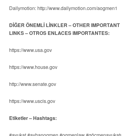
Dailymotion: http://www.dailymotion.com/aogmen1
DİĞER ÖNEMLİ LİNKLER – OTHER IMPORTANT
LINKS – OTROS ENLACES IMPORTANTES:
https://www.usa.gov
https://www.house.gov
http://www.senate.gov
https://www.uscis.gov
Etiketler – Hashtags:
#avukat #ayhanogmen #ogmenlaw #göçmenavukatı