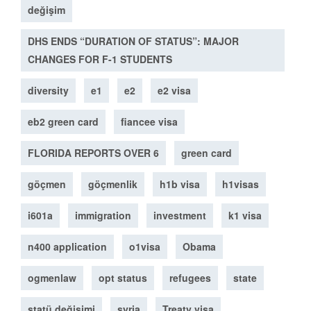
değişim
DHS ENDS “DURATION OF STATUS”: MAJOR
CHANGES FOR F-1 STUDENTS
diversity
e1
e2
e2 visa
eb2 green card
fiancee visa
FLORIDA REPORTS OVER 6
green card
göçmen
göçmenlik
h1b visa
h1visas
i601a
immigration
investment
k1 visa
n400 application
o1visa
Obama
ogmenlaw
opt status
refugees
state
statü değişimi
syria
Treaty visa