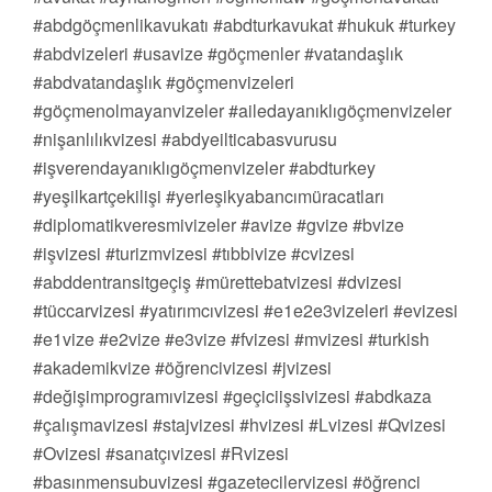
#abdgöçmenlikavukatı #abdturkavukat #hukuk #turkey
#abdvizeleri #usavize #göçmenler #vatandaşlık
#abdvatandaşlık #göçmenvizeleri
#göçmenolmayanvizeler #ailedayanıklıgöçmenvizeler
#nişanlılıkvizesi #abdyeilticabasvurusu
#işverendayanıklıgöçmenvizeler #abdturkey
#yeşilkartçekilişi #yerleşikyabancımüracatları
#diplomatikveresmivizeler #avize #gvize #bvize
#işvizesi #turizmvizesi #tıbbivize #cvizesi
#abddentransitgeçiş #mürettebatvizesi #dvizesi
#tüccarvizesi #yatırımcıvizesi #e1e2e3vizeleri #evizesi
#e1vize #e2vize #e3vize #fvizesi #mvizesi #turkish
#akademikvize #öğrencivizesi #jvizesi
#değişimprogramıvizesi #geçiciişsivizesi #abdkaza
#çalışmavizesi #stajvizesi #hvizesi #Lvizesi #Qvizesi
#Ovizesi #sanatçıvizesi #Rvizesi
#basınmensubuvizesi #gazetecilervizesi #öğrenci