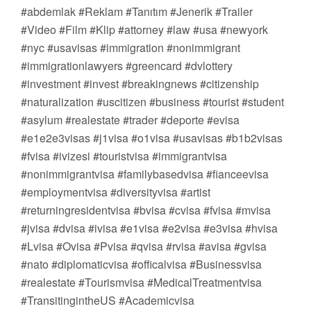
#abdemlak #Reklam #Tanıtım #Jenerik #Trailer
#Video #Film #Klip #attorney #law #usa #newyork
#nyc #usavisas #immigration #nonimmigrant
#immigrationlawyers #greencard #dvlottery
#investment #invest #breakingnews #citizenship
#naturalization #uscitizen #business #tourist #student
#asylum #realestate #trader #deporte #evisa
#e1e2e3visas #j1visa #o1visa #usavisas #b1b2visas
#fvisa #ivizesi #touristvisa #immigrantvisa
#nonimmigrantvisa #familybasedvisa #fianceevisa
#employmentvisa #diversityvisa #artist
#returningresidentvisa #bvisa #cvisa #fvisa #mvisa
#jvisa #dvisa #ivisa #e1visa #e2visa #e3visa #hvisa
#Lvisa #Ovisa #Pvisa #qvisa #rvisa #avisa #gvisa
#nato #diplomaticvisa #officalvisa #Businessvisa
#realestate #Tourismvisa #MedicalTreatmentvisa
#TransitingintheUS #Academicvisa