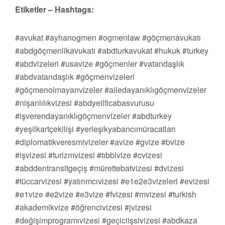
Etiketler – Hashtags:
#avukat #ayhanogmen #ogmenlaw #göçmenavukatı
#abdgöçmenlikavukatı #abdturkavukat #hukuk #turkey
#abdvizeleri #usavize #göçmenler #vatandaşlık
#abdvatandaşlık #göçmenvizeleri
#göçmenolmayanvizeler #ailedayanıklıgöçmenvizeler
#nişanlılıkvizesi #abdyeilticabasvurusu
#işverendayanıklıgöçmenvizeler #abdturkey
#yeşilkartçekilişi #yerleşikyabancımüracatları
#diplomatikveresmivizeler #avize #gvize #bvize
#işvizesi #turizmvizesi #tıbbivize #cvizesi
#abddentransitgeçiş #mürettebatvizesi #dvizesi
#tüccarvizesi #yatırımcıvizesi #e1e2e3vizeleri #evizesi
#e1vize #e2vize #e3vize #fvizesi #mvizesi #turkish
#akademikvize #öğrencivizesi #jvizesi
#değişimprogramıvizesi #geçiciişsivizesi #abdkaza