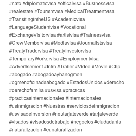
#nato #diplomaticvisa #officalvisa #Businessvisa
#realestate #Tourismvisa #MedicalTreatmentvisa
#TransitingintheUS #Academicvisa
#LanguageStudentvisa #Vocational
#ExchangeVisitorvisa #artistvisa #Traineesvisa
#CrewMembervisa #Mediavisa #Journalistsvisa
#TreatyTradervisa #TreatyInvestorvisa
#TemporaryWorkervisa #Employmentvisa
#Advertisement #Intro #Trailer #Video #Movie #Clip
#abogado #abogadoayhanogmen
#ogmenoficinadeabogado #EstadosUnidos #derecho
#derechofamilia #usvisa #practicas
#practicasinternacionales #internacionales
#usinmigracion #Nuestras #serviciosdeinmigracion
#usvisadeinversion #neutarjateverde #tarjateverde
#visados #visadosdetrabajo #negocios #ciudadania
#naturalizacion #eunaturalizacion