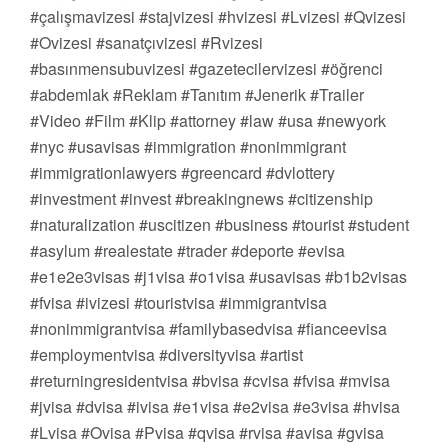
#çalışmavizesi #stajvizesi #hvizesi #Lvizesi #Qvizesi
#Ovizesi #sanatçıvizesi #Rvizesi
#basınmensubuvizesi #gazetecilervizesi #öğrenci
#abdemlak #Reklam #Tanıtım #Jenerik #Trailer
#Video #Film #Klip #attorney #law #usa #newyork
#nyc #usavisas #immigration #nonimmigrant
#immigrationlawyers #greencard #dvlottery
#investment #invest #breakingnews #citizenship
#naturalization #uscitizen #business #tourist #student
#asylum #realestate #trader #deporte #evisa
#e1e2e3visas #j1visa #o1visa #usavisas #b1b2visas
#fvisa #ivizesi #touristvisa #immigrantvisa
#nonimmigrantvisa #familybasedvisa #fianceevisa
#employmentvisa #diversityvisa #artist
#returningresidentvisa #bvisa #cvisa #fvisa #mvisa
#jvisa #dvisa #ivisa #e1visa #e2visa #e3visa #hvisa
#Lvisa #Ovisa #Pvisa #qvisa #rvisa #avisa #gvisa