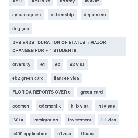
ABD
ABD vize
attorey
avukat
ayhan ogmen
citizenship
deparment
değişim
DHS ENDS “DURATION OF STATUS”: MAJOR
CHANGES FOR F-1 STUDENTS
diversity
e1
e2
e2 visa
eb2 green card
fiancee visa
FLORIDA REPORTS OVER 6
green card
göçmen
göçmenlik
h1b visa
h1visas
i601a
immigration
investment
k1 visa
n400 application
o1visa
Obama