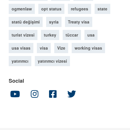
ogmenlaw
opt status
refugees
state
statü değişimi
syria
Treaty visa
turist vizesi
turkey
tüccar
usa
usa visas
visa
Vize
working visas
yatırımcı
yatırımcı vizesi
Social