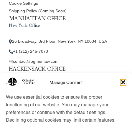
Cookie Settings
Shipping Policy (Coming Soon)
MANHATTAN OFFICE
New York Office
26 Broadway, 3rd Floor, New York, NY 10004, USA
+1 (212) 245-7070
contact@ogmenlaw.com
HACKENSACK OFFICE
New Jersey Office
Manage Consent
45 Essex Street, Unit: 105, Hackensack, NJ 07601, USA
We use essential cookies to ensure the proper
+1 (212) 245-7070
functioning of our website. You may manage your
preferences or continue with the default settings.
contact@ogmenlaw.com
Declining optional cookies may limit certain features.
© 2025 Ogmen Law Firm. All Rights Reserved.
Licensed