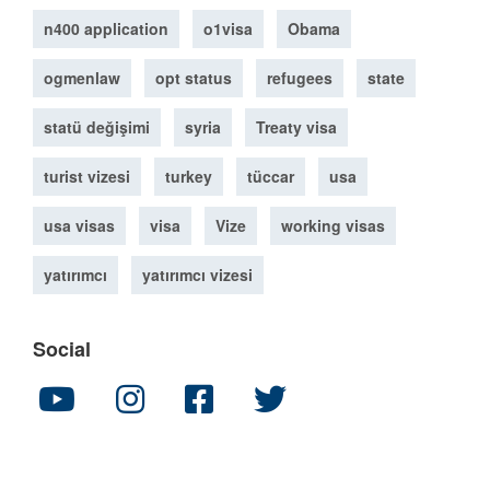
n400 application
o1visa
Obama
ogmenlaw
opt status
refugees
state
statü değişimi
syria
Treaty visa
turist vizesi
turkey
tüccar
usa
usa visas
visa
Vize
working visas
yatırımcı
yatırımcı vizesi
Social