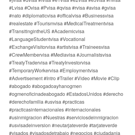
#Lvisa #Ovisa #Pvisa #qvisa #rvisa #avisa #gvisa
#nato #diplomaticvisa #officalvisa #Businessvisa
#realestate #Tourismvisa #MedicalTreatmentvisa
#TransitingintheUS #Academicvisa
#LanguageStudentvisa #Vocational
#ExchangeVisitorvisa #artistvisa #Traineesvisa
#CrewMembervisa #Mediavisa #Journalistsvisa
#TreatyTradervisa #TreatyInvestorvisa
#TemporaryWorkervisa #Employmentvisa
#Advertisement #Intro #Trailer #Video #Movie #Clip
#abogado #abogadoayhanogmen
#ogmenoficinadeabogado #EstadosUnidos #derecho
#derechofamilia #usvisa #practicas
#practicasinternacionales #internacionales
#usinmigracion #Nuestras #serviciosdeinmigracion
#usvisadeinversion #neutarjateverde #tarjateverde
#visados #visadosdetrabajo #negocios #ciudadania