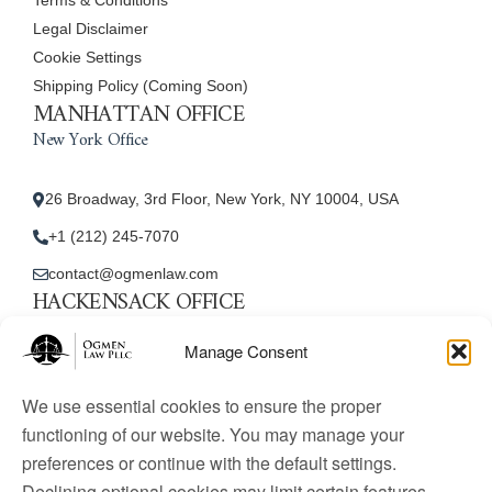
Legal Disclaimer
Cookie Settings
Shipping Policy (Coming Soon)
MANHATTAN OFFICE
New York Office
26 Broadway, 3rd Floor, New York, NY 10004, USA
+1 (212) 245-7070
contact@ogmenlaw.com
HACKENSACK OFFICE
New Jersey Office
Manage Consent
45 Essex Street, Unit: 105, Hackensack, NJ 07601, USA
We use essential cookies to ensure the proper
+1 (212) 245-7070
functioning of our website. You may manage your
preferences or continue with the default settings.
contact@ogmenlaw.com
Declining optional cookies may limit certain features.