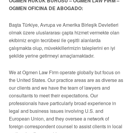
OGMEN HUKUK BÜROSU – OGMEN LAW FIRM –
OGMEN OFICINA DE ABOGADO:
Başta Türkiye, Avrupa ve Amerika Birleşik Devletleri
olmak üzere uluslararası çapta hizmet vermekte olan
ekibimiz engin tecrübesi ile çeşitli alanlarda
çalışmakta olup, müvekkillerimizin taleplerini en iyi
şekilde yerine getirmeyi amaçlamaktadır.
We at Ogmen Law Firm operate globally but focus on
the United States. Our practice areas are as diverse as
our clients and we have the team of lawyers and
consultants to meet their expectations. Our
professionals have particularly broad experience in
legal and business issues involving U.S. and
European Union, and they oversee a network of
foreign correspondent counsel to assist clients in local