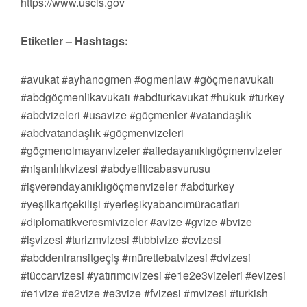
https://www.uscis.gov
Etiketler – Hashtags:
#avukat #ayhanogmen #ogmenlaw #göçmenavukatı
#abdgöçmenlikavukatı #abdturkavukat #hukuk #turkey
#abdvizeleri #usavize #göçmenler #vatandaşlık
#abdvatandaşlık #göçmenvizeleri
#göçmenolmayanvizeler #ailedayanıklıgöçmenvizeler
#nişanlılıkvizesi #abdyeilticabasvurusu
#işverendayanıklıgöçmenvizeler #abdturkey
#yeşilkartçekilişi #yerleşikyabancımüracatları
#diplomatikveresmivizeler #avize #gvize #bvize
#işvizesi #turizmvizesi #tıbbivize #cvizesi
#abddentransitgeçiş #mürettebatvizesi #dvizesi
#tüccarvizesi #yatırımcıvizesi #e1e2e3vizeleri #evizesi
#e1vize #e2vize #e3vize #fvizesi #mvizesi #turkish