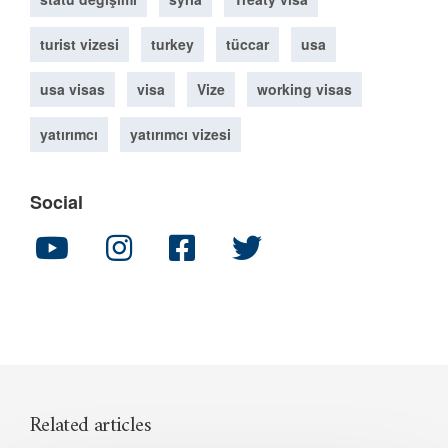
turist vizesi
turkey
tüccar
usa
usa visas
visa
Vize
working visas
yatırımcı
yatırımcı vizesi
Social
Related articles