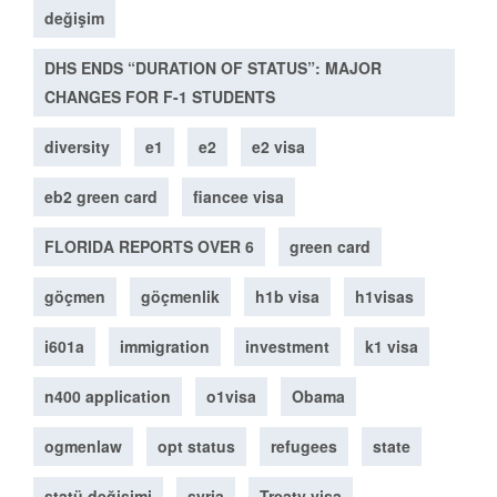
değişim
DHS ENDS “DURATION OF STATUS”: MAJOR
CHANGES FOR F-1 STUDENTS
diversity
e1
e2
e2 visa
eb2 green card
fiancee visa
FLORIDA REPORTS OVER 6
green card
göçmen
göçmenlik
h1b visa
h1visas
i601a
immigration
investment
k1 visa
n400 application
o1visa
Obama
ogmenlaw
opt status
refugees
state
statü değişimi
syria
Treaty visa