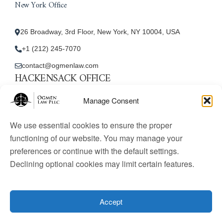
New York Office
26 Broadway, 3rd Floor, New York, NY 10004, USA
+1 (212) 245-7070
contact@ogmenlaw.com
HACKENSACK OFFICE
New Jersey Office
Manage Consent
45 Essex Street, Unit: 105, Hackensack, NJ 07601, USA
We use essential cookies to ensure the proper
+1 (212) 245-7070
functioning of our website. You may manage your
preferences or continue with the default settings.
contact@ogmenlaw.com
Declining optional cookies may limit certain features.
© 2025 Ogmen Law Firm. All Rights Reserved.
Licensed
to practice immigration law in the United States. Website
Accept
content is for informational purposes only and does not
constitute legal advice.