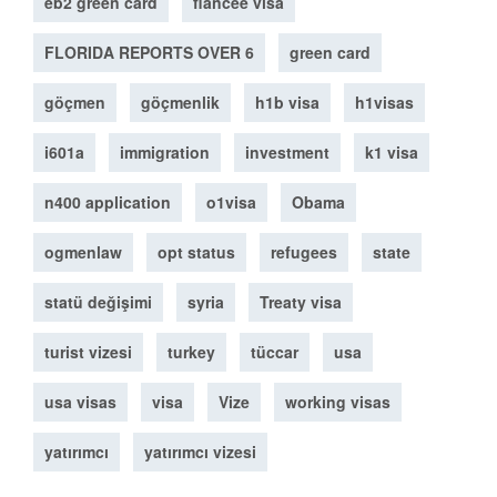
eb2 green card
fiancee visa
FLORIDA REPORTS OVER 6
green card
göçmen
göçmenlik
h1b visa
h1visas
i601a
immigration
investment
k1 visa
n400 application
o1visa
Obama
ogmenlaw
opt status
refugees
state
statü değişimi
syria
Treaty visa
turist vizesi
turkey
tüccar
usa
usa visas
visa
Vize
working visas
yatırımcı
yatırımcı vizesi