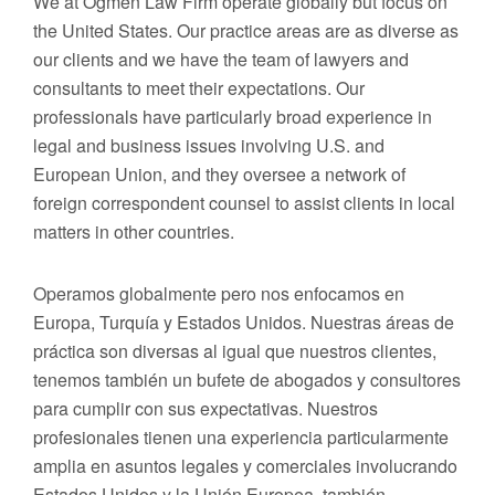
We at Ogmen Law Firm operate globally but focus on
the United States. Our practice areas are as diverse as
our clients and we have the team of lawyers and
consultants to meet their expectations. Our
professionals have particularly broad experience in
legal and business issues involving U.S. and
European Union, and they oversee a network of
foreign correspondent counsel to assist clients in local
matters in other countries.
Operamos globalmente pero nos enfocamos en
Europa, Turquía y Estados Unidos. Nuestras áreas de
práctica son diversas al igual que nuestros clientes,
tenemos también un bufete de abogados y consultores
para cumplir con sus expectativas. Nuestros
profesionales tienen una experiencia particularmente
amplia en asuntos legales y comerciales involucrando
Estados Unidos y la Unión Europea, también