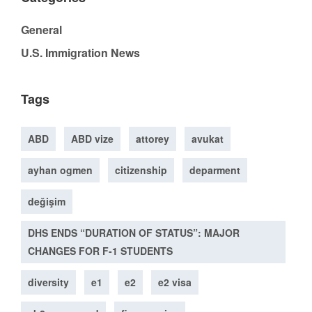
General
U.S. Immigration News
Tags
ABD
ABD vize
attorey
avukat
ayhan ogmen
citizenship
deparment
değişim
DHS ENDS “DURATION OF STATUS”: MAJOR
CHANGES FOR F-1 STUDENTS
diversity
e1
e2
e2 visa