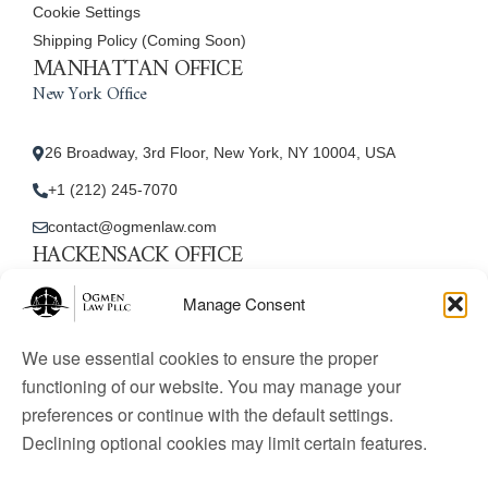
Cookie Settings
Shipping Policy (Coming Soon)
MANHATTAN OFFICE
New York Office
26 Broadway, 3rd Floor, New York, NY 10004, USA
+1 (212) 245-7070
contact@ogmenlaw.com
HACKENSACK OFFICE
New Jersey Office
Manage Consent
45 Essex Street, Unit: 105, Hackensack, NJ 07601, USA
We use essential cookies to ensure the proper
+1 (212) 245-7070
functioning of our website. You may manage your
preferences or continue with the default settings.
contact@ogmenlaw.com
Declining optional cookies may limit certain features.
© 2025 Ogmen Law Firm. All Rights Reserved.
Licensed