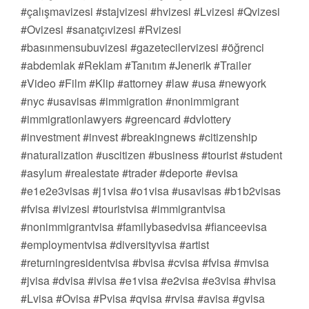
#çalışmavizesi #stajvizesi #hvizesi #Lvizesi #Qvizesi
#Ovizesi #sanatçıvizesi #Rvizesi
#basınmensubuvizesi #gazetecilervizesi #öğrenci
#abdemlak #Reklam #Tanıtım #Jenerik #Trailer
#Video #Film #Klip #attorney #law #usa #newyork
#nyc #usavisas #immigration #nonimmigrant
#immigrationlawyers #greencard #dvlottery
#investment #invest #breakingnews #citizenship
#naturalization #uscitizen #business #tourist #student
#asylum #realestate #trader #deporte #evisa
#e1e2e3visas #j1visa #o1visa #usavisas #b1b2visas
#fvisa #ivizesi #touristvisa #immigrantvisa
#nonimmigrantvisa #familybasedvisa #fianceevisa
#employmentvisa #diversityvisa #artist
#returningresidentvisa #bvisa #cvisa #fvisa #mvisa
#jvisa #dvisa #ivisa #e1visa #e2visa #e3visa #hvisa
#Lvisa #Ovisa #Pvisa #qvisa #rvisa #avisa #gvisa