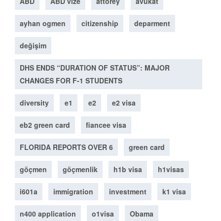
ABD
ABD vize
attorey
avukat
ayhan ogmen
citizenship
deparment
değişim
DHS ENDS “DURATION OF STATUS”: MAJOR
CHANGES FOR F-1 STUDENTS
diversity
e1
e2
e2 visa
eb2 green card
fiancee visa
FLORIDA REPORTS OVER 6
green card
göçmen
göçmenlik
h1b visa
h1visas
i601a
immigration
investment
k1 visa
n400 application
o1visa
Obama