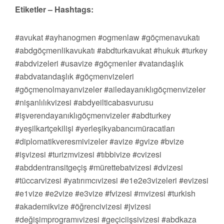
Etiketler – Hashtags:
#avukat #ayhanogmen #ogmenlaw #göçmenavukatı
#abdgöçmenlikavukatı #abdturkavukat #hukuk #turkey
#abdvizeleri #usavize #göçmenler #vatandaşlık
#abdvatandaşlık #göçmenvizeleri
#göçmenolmayanvizeler #ailedayanıklıgöçmenvizeler
#nişanlılıkvizesi #abdyeilticabasvurusu
#işverendayanıklıgöçmenvizeler #abdturkey
#yeşilkartçekilişi #yerleşikyabancımüracatları
#diplomatikveresmivizeler #avize #gvize #bvize
#işvizesi #turizmvizesi #tıbbivize #cvizesi
#abddentransitgeçiş #mürettebatvizesi #dvizesi
#tüccarvizesi #yatırımcıvizesi #e1e2e3vizeleri #evizesi
#e1vize #e2vize #e3vize #fvizesi #mvizesi #turkish
#akademikvize #öğrencivizesi #jvizesi
#değişimprogramıvizesi #geçiciişsivizesi #abdkaza