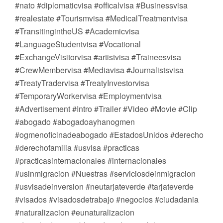
#nato #diplomaticvisa #officalvisa #Businessvisa
#realestate #Tourismvisa #MedicalTreatmentvisa
#TransitingintheUS #Academicvisa
#LanguageStudentvisa #Vocational
#ExchangeVisitorvisa #artistvisa #Traineesvisa
#CrewMembervisa #Mediavisa #Journalistsvisa
#TreatyTradervisa #TreatyInvestorvisa
#TemporaryWorkervisa #Employmentvisa
#Advertisement #Intro #Trailer #Video #Movie #Clip
#abogado #abogadoayhanogmen
#ogmenoficinadeabogado #EstadosUnidos #derecho
#derechofamilia #usvisa #practicas
#practicasinternacionales #internacionales
#usinmigracion #Nuestras #serviciosdeinmigracion
#usvisadeinversion #neutarjateverde #tarjateverde
#visados #visadosdetrabajo #negocios #ciudadania
#naturalizacion #eunaturalizacion