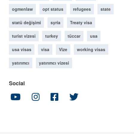
ogmenlaw
opt status
refugees
state
statü değişimi
syria
Treaty visa
turist vizesi
turkey
tüccar
usa
usa visas
visa
Vize
working visas
yatırımcı
yatırımcı vizesi
Social