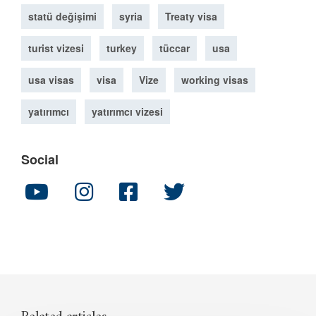
statü değişimi
syria
Treaty visa
turist vizesi
turkey
tüccar
usa
usa visas
visa
Vize
working visas
yatırımcı
yatırımcı vizesi
Social