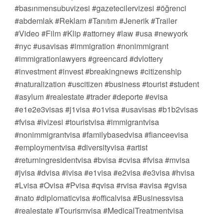
#basınmensubuvizesi #gazetecilervizesi #öğrenci
#abdemlak #Reklam #Tanıtım #Jenerik #Trailer
#Video #Film #Klip #attorney #law #usa #newyork
#nyc #usavisas #immigration #nonimmigrant
#immigrationlawyers #greencard #dvlottery
#investment #invest #breakingnews #citizenship
#naturalization #uscitizen #business #tourist #student
#asylum #realestate #trader #deporte #evisa
#e1e2e3visas #j1visa #o1visa #usavisas #b1b2visas
#fvisa #ivizesi #touristvisa #immigrantvisa
#nonimmigrantvisa #familybasedvisa #fianceevisa
#employmentvisa #diversityvisa #artist
#returningresidentvisa #bvisa #cvisa #fvisa #mvisa
#jvisa #dvisa #ivisa #e1visa #e2visa #e3visa #hvisa
#Lvisa #Ovisa #Pvisa #qvisa #rvisa #avisa #gvisa
#nato #diplomaticvisa #officalvisa #Businessvisa
#realestate #Tourismvisa #MedicalTreatmentvisa