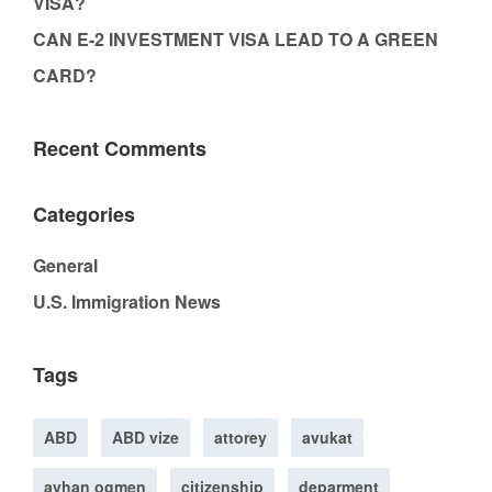
VISA?
CAN E-2 INVESTMENT VISA LEAD TO A GREEN
CARD?
Recent Comments
Categories
General
U.S. Immigration News
Tags
ABD
ABD vize
attorey
avukat
ayhan ogmen
citizenship
deparment