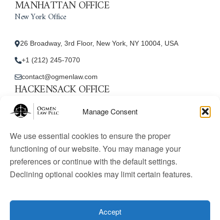
MANHATTAN OFFICE
New York Office
26 Broadway, 3rd Floor, New York, NY 10004, USA
+1 (212) 245-7070
contact@ogmenlaw.com
HACKENSACK OFFICE
New Jersey Office
Manage Consent
45 Essex Street, Unit: 105, Hackensack, NJ 07601, USA
We use essential cookies to ensure the proper
+1 (212) 245-7070
functioning of our website. You may manage your
preferences or continue with the default settings.
contact@ogmenlaw.com
Declining optional cookies may limit certain features.
© 2025 Ogmen Law Firm. All Rights Reserved.
Licensed
to practice immigration law in the United States. Website
Accept
content is for informational purposes only and does not