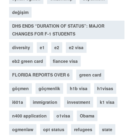
değişim
DHS ENDS “DURATION OF STATUS”: MAJOR
CHANGES FOR F-1 STUDENTS
diversity
e1
e2
e2 visa
eb2 green card
fiancee visa
FLORIDA REPORTS OVER 6
green card
göçmen
göçmenlik
h1b visa
h1visas
i601a
immigration
investment
k1 visa
n400 application
o1visa
Obama
ogmenlaw
opt status
refugees
state