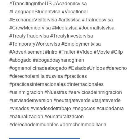
#TransitingintheUS #Academicvisa
#LanguageStudentvisa #Vocational
#ExchangeVisitorvisa #artistvisa #Traineesvisa
#CrewMembervisa #Mediavisa #Journalistsvisa
#TreatyTradervisa #TreatyInvestorvisa
#TemporaryWorkervisa #Employmentvisa
#Advertisement #Intro #Trailer #Video #Movie #Clip
#abogado #abogadoayhanogmen
#ogmenoficinadeabogado #EstadosUnidos #derecho
#derechofamilia #usvisa #practicas
#practicasinternacionales #internacionales
#usinmigracion #Nuestras #serviciosdeinmigracion
#usvisadeinversion #neutarjateverde #tarjateverde
#visados #visadosdetrabajo #negocios #ciudadania
#naturalizacion #eunaturalizacion
#derechodeinmuebles #derechoinmobiliaria