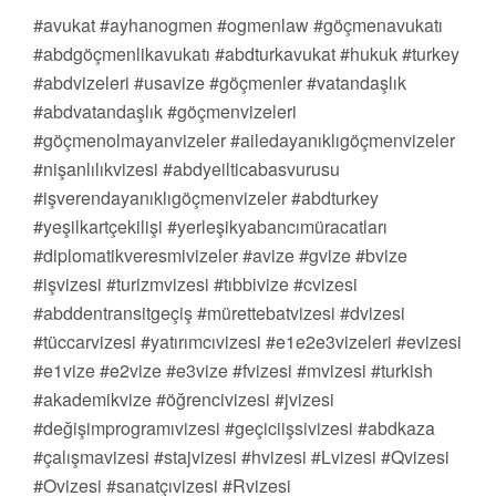
#avukat #ayhanogmen #ogmenlaw #göçmenavukatı
#abdgöçmenlikavukatı #abdturkavukat #hukuk #turkey
#abdvizeleri #usavize #göçmenler #vatandaşlık
#abdvatandaşlık #göçmenvizeleri
#göçmenolmayanvizeler #ailedayanıklıgöçmenvizeler
#nişanlılıkvizesi #abdyeilticabasvurusu
#işverendayanıklıgöçmenvizeler #abdturkey
#yeşilkartçekilişi #yerleşikyabancımüracatları
#diplomatikveresmivizeler #avize #gvize #bvize
#işvizesi #turizmvizesi #tıbbivize #cvizesi
#abddentransitgeçiş #mürettebatvizesi #dvizesi
#tüccarvizesi #yatırımcıvizesi #e1e2e3vizeleri #evizesi
#e1vize #e2vize #e3vize #fvizesi #mvizesi #turkish
#akademikvize #öğrencivizesi #jvizesi
#değişimprogramıvizesi #geçiciişsivizesi #abdkaza
#çalışmavizesi #stajvizesi #hvizesi #Lvizesi #Qvizesi
#Ovizesi #sanatçıvizesi #Rvizesi