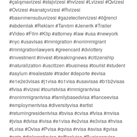
#çalışmavizesi #stajvizesi #hvizesi #Lvizesi #Qvizesi
#Ovizesi #sanatçıvizesi #Rvizesi
#basınmensubuvizesi #gazetecilervizesi #öğrenci
#abdemlak #Reklam #Tanıtım #Jenerik #Trailer
#Video #Film #Klip #attorney #law #usa #newyork
#nyc #usavisas #immigration #nonimmigrant
#immigrationlawyers #greencard #dvlottery
#investment #invest #breakingnews #citizenship
#naturalization #uscitizen #business #tourist #student
#asylum #realestate #trader #deporte #evisa
#e1e2e3visas #j1visa #o1visa #usavisas #b1b2visas
#fvisa #ivizesi #touristvisa #immigrantvisa
#nonimmigrantvisa #familybasedvisa #fianceevisa
#employmentvisa #diversityvisa #artist
#returningresidentvisa #bvisa #cvisa #fvisa #mvisa
#jvisa #dvisa #ivisa #e1visa #e2visa #e3visa #hvisa
#Lvisa #Ovisa #Pvisa #qvisa #rvisa #avisa #gvisa
#nato #diplomaticvisa #officalvisa #Businessvisa