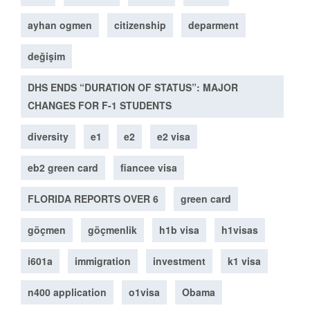
ayhan ogmen
citizenship
deparment
değişim
DHS ENDS “DURATION OF STATUS”: MAJOR
CHANGES FOR F-1 STUDENTS
diversity
e1
e2
e2 visa
eb2 green card
fiancee visa
FLORIDA REPORTS OVER 6
green card
göçmen
göçmenlik
h1b visa
h1visas
i601a
immigration
investment
k1 visa
n400 application
o1visa
Obama