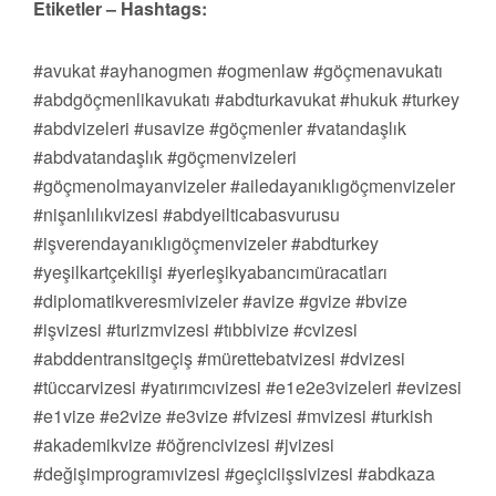
Etiketler – Hashtags:
#avukat #ayhanogmen #ogmenlaw #göçmenavukatı
#abdgöçmenlikavukatı #abdturkavukat #hukuk #turkey
#abdvizeleri #usavize #göçmenler #vatandaşlık
#abdvatandaşlık #göçmenvizeleri
#göçmenolmayanvizeler #ailedayanıklıgöçmenvizeler
#nişanlılıkvizesi #abdyeilticabasvurusu
#işverendayanıklıgöçmenvizeler #abdturkey
#yeşilkartçekilişi #yerleşikyabancımüracatları
#diplomatikveresmivizeler #avize #gvize #bvize
#işvizesi #turizmvizesi #tıbbivize #cvizesi
#abddentransitgeçiş #mürettebatvizesi #dvizesi
#tüccarvizesi #yatırımcıvizesi #e1e2e3vizeleri #evizesi
#e1vize #e2vize #e3vize #fvizesi #mvizesi #turkish
#akademikvize #öğrencivizesi #jvizesi
#değişimprogramıvizesi #geçiciişsivizesi #abdkaza