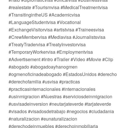
#realestate #Tourismvisa #MedicalTreatmentvisa
#TransitingintheUS #Academicvisa
#LanguageStudentvisa #Vocational
#ExchangeVisitorvisa #artistvisa #Traineesvisa
#CrewMembervisa #Mediavisa #Journalistsvisa
#TreatyTradervisa #TreatyInvestorvisa
#TemporaryWorkervisa #Employmentvisa
#Advertisement #Intro #Trailer #Video #Movie #Clip
#abogado #abogadoayhanogmen
#ogmenoficinadeabogado #EstadosUnidos #derecho
#derechofamilia #usvisa #practicas
#practicasinternacionales #internacionales
#usinmigracion #Nuestras #serviciosdeinmigracion
#usvisadeinversion #neutarjateverde #tarjateverde
#visados #visadosdetrabajo #negocios #ciudadania
#naturalizacion #eunaturalizacion
#derechodeinmuebles #derechoinmobiliaria