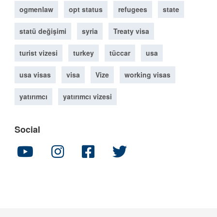
ogmenlaw
opt status
refugees
state
statü değişimi
syria
Treaty visa
turist vizesi
turkey
tüccar
usa
usa visas
visa
Vize
working visas
yatırımcı
yatırımcı vizesi
Social