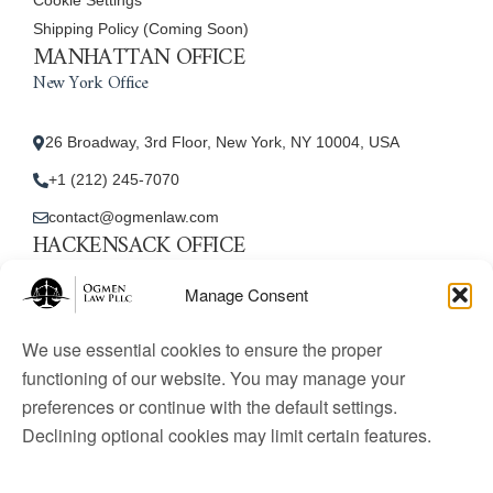
Shipping Policy (Coming Soon)
MANHATTAN OFFICE
New York Office
26 Broadway, 3rd Floor, New York, NY 10004, USA
+1 (212) 245-7070
contact@ogmenlaw.com
HACKENSACK OFFICE
New Jersey Office
Manage Consent
45 Essex Street, Unit: 105, Hackensack, NJ 07601, USA
We use essential cookies to ensure the proper
+1 (212) 245-7070
functioning of our website. You may manage your
preferences or continue with the default settings.
contact@ogmenlaw.com
Declining optional cookies may limit certain features.
© 2025 Ogmen Law Firm. All Rights Reserved.
Licensed