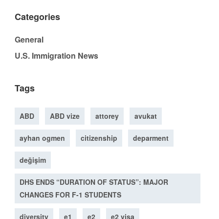
Categories
General
U.S. Immigration News
Tags
ABD
ABD vize
attorey
avukat
ayhan ogmen
citizenship
deparment
değişim
DHS ENDS “DURATION OF STATUS”: MAJOR
CHANGES FOR F-1 STUDENTS
diversity
e1
e2
e2 visa