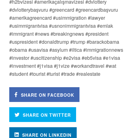
#h2bvizesi #amerikaçalışmavizesi #dvlottery
#dvlotterybaşvuru #greencard #greencardbaşvuru
#amerikagreencard #usimmigration #lawyer
#usimmigrantvisa #usnonimmigrantvisa #emlak
#immigrant #news #breakingnews #president
#uspresident #donaldtrump #trump #barackobama
#obama #usavisa #asylum #iltica #immigrationnews
#investor #uscitizenship #e2visa #eb5visa #e1visa
#investment #j1visa #j1vize #workandtravel #wat
#student #tourist #turist #trade #realestate
SHARE ON FACEBOOK
SHARE ON TWITTER
SHARE ON LINKEDIN