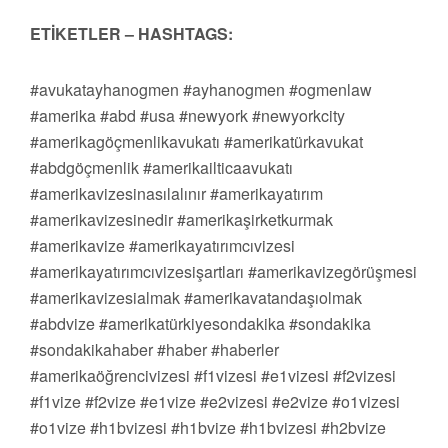
ETİKETLER – HASHTAGS:
#avukatayhanogmen #ayhanogmen #ogmenlaw
#amerika #abd #usa #newyork #newyorkcity
#amerikagöçmenlikavukatı #amerikatürkavukat
#abdgöçmenlik #amerikailticaavukatı
#amerikavizesinasılalınır #amerikayatırım
#amerikavizesinedir #amerikaşirketkurmak
#amerikavize #amerikayatırımcıvizesi
#amerikayatırımcıvizesişartları #amerikavizegörüşmesi
#amerikavizesialmak #amerikavatandaşıolmak
#abdvize #amerikatürkiyesondakika #sondakika
#sondakikahaber #haber #haberler
#amerikaöğrencivizesi #f1vizesi #e1vizesi #f2vizesi
#f1vize #f2vize #e1vize #e2vizesi #e2vize #o1vizesi
#o1vize #h1bvizesi #h1bvize #h1bvizesi #h2bvize