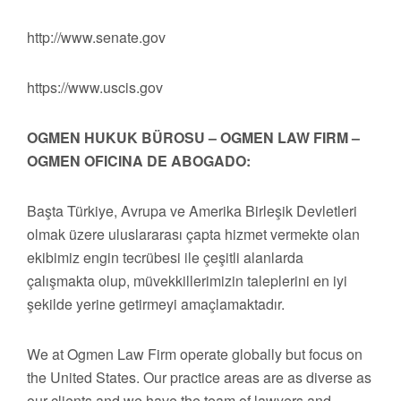
http://www.senate.gov
https://www.uscis.gov
OGMEN HUKUK BÜROSU – OGMEN LAW FIRM –
OGMEN OFICINA DE ABOGADO:
Başta Türkiye, Avrupa ve Amerika Birleşik Devletleri
olmak üzere uluslararası çapta hizmet vermekte olan
ekibimiz engin tecrübesi ile çeşitli alanlarda
çalışmakta olup, müvekkillerimizin taleplerini en iyi
şekilde yerine getirmeyi amaçlamaktadır.
We at Ogmen Law Firm operate globally but focus on
the United States. Our practice areas are as diverse as
our clients and we have the team of lawyers and