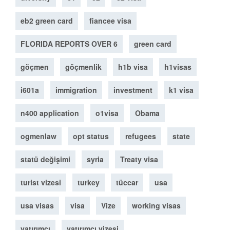
eb2 green card
fiancee visa
FLORIDA REPORTS OVER 6
green card
göçmen
göçmenlik
h1b visa
h1visas
i601a
immigration
investment
k1 visa
n400 application
o1visa
Obama
ogmenlaw
opt status
refugees
state
statü değişimi
syria
Treaty visa
turist vizesi
turkey
tüccar
usa
usa visas
visa
Vize
working visas
yatırımcı
yatırımcı vizesi