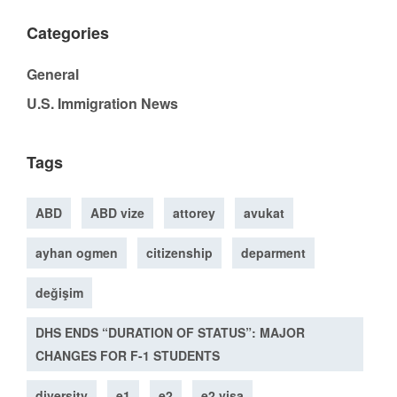
Categories
General
U.S. Immigration News
Tags
ABD
ABD vize
attorey
avukat
ayhan ogmen
citizenship
deparment
değişim
DHS ENDS “DURATION OF STATUS”: MAJOR
CHANGES FOR F-1 STUDENTS
diversity
e1
e2
e2 visa