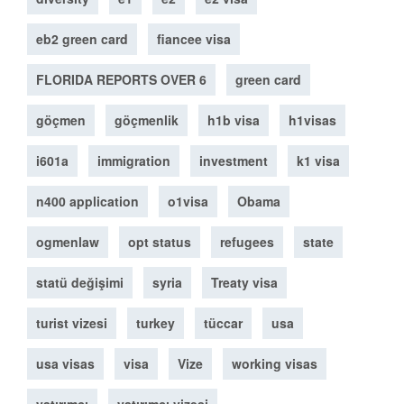
eb2 green card
fiancee visa
FLORIDA REPORTS OVER 6
green card
göçmen
göçmenlik
h1b visa
h1visas
i601a
immigration
investment
k1 visa
n400 application
o1visa
Obama
ogmenlaw
opt status
refugees
state
statü değişimi
syria
Treaty visa
turist vizesi
turkey
tüccar
usa
usa visas
visa
Vize
working visas