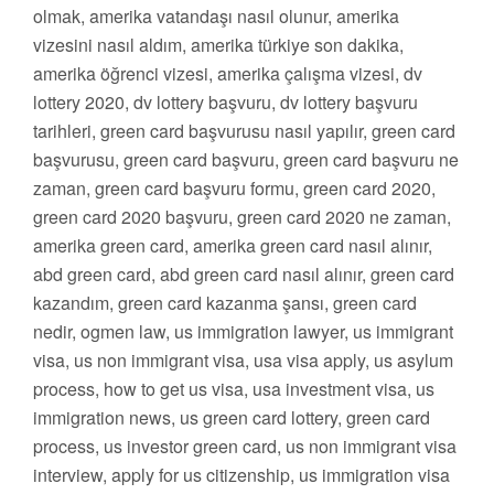
olmak, amerika vatandaşı nasıl olunur, amerika
vizesini nasıl aldım, amerika türkiye son dakika,
amerika öğrenci vizesi, amerika çalışma vizesi, dv
lottery 2020, dv lottery başvuru, dv lottery başvuru
tarihleri, green card başvurusu nasıl yapılır, green card
başvurusu, green card başvuru, green card başvuru ne
zaman, green card başvuru formu, green card 2020,
green card 2020 başvuru, green card 2020 ne zaman,
amerika green card, amerika green card nasıl alınır,
abd green card, abd green card nasıl alınır, green card
kazandım, green card kazanma şansı, green card
nedir, ogmen law, us immigration lawyer, us immigrant
visa, us non immigrant visa, usa visa apply, us asylum
process, how to get us visa, usa investment visa, us
immigration news, us green card lottery, green card
process, us investor green card, us non immigrant visa
interview, apply for us citizenship, us immigration visa