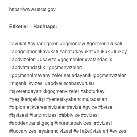
https://www.uscis.gov
Etiketler – Hashtags:
#avukat #ayhanogmen #ogmenlaw #göçmenavukatı
#abdgöçmenlikavukatı #abdturkavukat #hukuk #turkey
#abdvizeleri #usavize #göçmenler #vatandaşlık
#abdvatandaşlık #göçmenvizeleri
#göçmenolmayanvizeler #ailedayanıklıgöçmenvizeler
#nişanlılıkvizesi #abdyeilticabasvurusu
#işverendayanıklıgöçmenvizeler #abdturkey
#yeşilkartçekilişi #yerleşikyabancımüracatları
#diplomatikveresmivizeler #avize #gvize #bvize
#işvizesi #turizmvizesi #tıbbivize #cvizesi
#abddentransitgeçiş #mürettebatvizesi #dvizesi
#tüccarvizesi #yatırımcıvizesi #e1e2e3vizeleri #evizesi