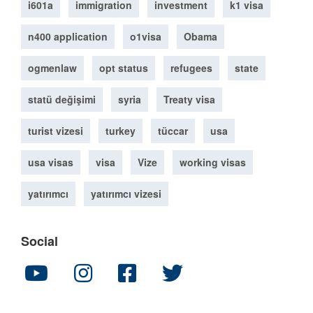
i601a
immigration
investment
k1 visa
n400 application
o1visa
Obama
ogmenlaw
opt status
refugees
state
statü değişimi
syria
Treaty visa
turist vizesi
turkey
tüccar
usa
usa visas
visa
Vize
working visas
yatırımcı
yatırımcı vizesi
Social