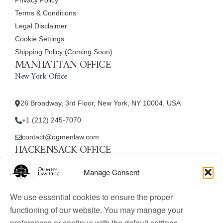
Terms & Conditions
Legal Disclaimer
Cookie Settings
Shipping Policy (Coming Soon)
MANHATTAN OFFICE
New York Office
26 Broadway, 3rd Floor, New York, NY 10004, USA
+1 (212) 245-7070
contact@ogmenlaw.com
HACKENSACK OFFICE
New Jersey Office
Manage Consent
45 Essex Street, Unit: 105, Hackensack, NJ 07601, USA
We use essential cookies to ensure the proper
+1 (212) 245-7070
functioning of our website. You may manage your
preferences or continue with the default settings.
contact@ogmenlaw.com