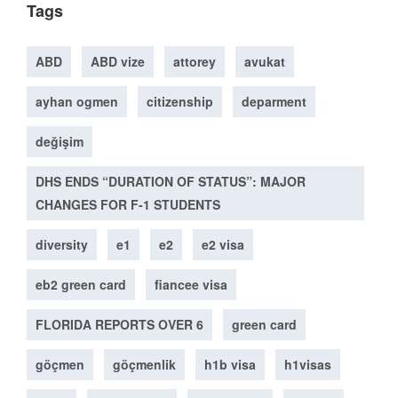
Tags
ABD
ABD vize
attorey
avukat
ayhan ogmen
citizenship
deparment
değişim
DHS ENDS “DURATION OF STATUS”: MAJOR
CHANGES FOR F-1 STUDENTS
diversity
e1
e2
e2 visa
eb2 green card
fiancee visa
FLORIDA REPORTS OVER 6
green card
göçmen
göçmenlik
h1b visa
h1visas