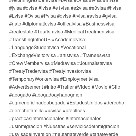
#jvisa #dvisa #ivisa #e1visa #e2visa #e3visa #hvisa
#Lvisa #Ovisa #Pvisa #qvisa #rvisa #avisa #gvisa
#nato #diplomaticvisa #officalvisa #Businessvisa
#realestate #Tourismvisa #MedicalTreatmentvisa
#TransitingintheUS #Academicvisa
#LanguageStudentvisa #Vocational
#ExchangeVisitorvisa #artistvisa #Traineesvisa
#CrewMembervisa #Mediavisa #Journalistsvisa
#TreatyTradervisa #TreatyInvestorvisa
#TemporaryWorkervisa #Employmentvisa
#Advertisement #Intro #Trailer #Video #Movie #Clip
#abogado #abogadoayhanogmen
#ogmenoficinadeabogado #EstadosUnidos #derecho
#derechofamilia #usvisa #practicas
#practicasinternacionales #internacionales
#usinmigracion #Nuestras #serviciosdeinmigracion
#usvisadeinversion #neutarjateverde #tarjateverde