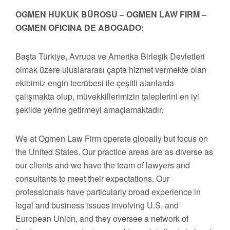
OGMEN HUKUK BÜROSU – OGMEN LAW FIRM –
OGMEN OFICINA DE ABOGADO:
Başta Türkiye, Avrupa ve Amerika Birleşik Devletleri
olmak üzere uluslararası çapta hizmet vermekte olan
ekibimiz engin tecrübesi ile çeşitli alanlarda
çalışmakta olup, müvekkillerimizin taleplerini en iyi
şekilde yerine getirmeyi amaçlamaktadır.
We at Ogmen Law Firm operate globally but focus on
the United States. Our practice areas are as diverse as
our clients and we have the team of lawyers and
consultants to meet their expectations. Our
professionals have particularly broad experience in
legal and business issues involving U.S. and
European Union, and they oversee a network of