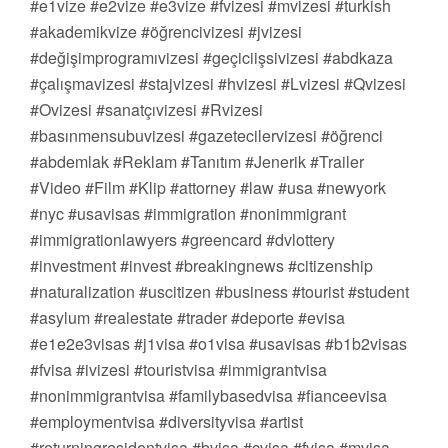
#e1vize #e2vize #e3vize #fvizesi #mvizesi #turkish
#akademikvize #öğrencivizesi #jvizesi
#değişimprogramıvizesi #geçiciişsivizesi #abdkaza
#çalışmavizesi #stajvizesi #hvizesi #Lvizesi #Qvizesi
#Ovizesi #sanatçıvizesi #Rvizesi
#basınmensubuvizesi #gazetecilervizesi #öğrenci
#abdemlak #Reklam #Tanıtım #Jenerik #Trailer
#Video #Film #Klip #attorney #law #usa #newyork
#nyc #usavisas #immigration #nonimmigrant
#immigrationlawyers #greencard #dvlottery
#investment #invest #breakingnews #citizenship
#naturalization #uscitizen #business #tourist #student
#asylum #realestate #trader #deporte #evisa
#e1e2e3visas #j1visa #o1visa #usavisas #b1b2visas
#fvisa #ivizesi #touristvisa #immigrantvisa
#nonimmigrantvisa #familybasedvisa #fianceevisa
#employmentvisa #diversityvisa #artist
#returningresidentvisa #bvisa #cvisa #fvisa #mvisa