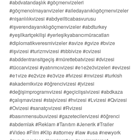
#abdvatandaşlık #göçmenvizeleri
#göçmenolmayanvizeler #ailedayanıklıgöçmenvizeler
#nişanlılıkvizesi #abdyeilticabasvurusu
#işverendayanıklıgöçmenvizeler #abdturkey
#yeşilkartçekilişi #yerleşikyabancımüracatları
#diplomatikveresmivizeler #avize #gvize #bvize
#işvizesi #turizmvizesi #tıbbivize #cvizesi
#abddentransitgeçiş #mürettebatvizesi #dvizesi
#tüccarvizesi #yatırımcıvizesi #e1e2e3vizeleri #evizesi
#e1vize #e2vize #e3vize #fvizesi #mvizesi #turkish
#akademikvize #öğrencivizesi #jvizesi
#değişimprogramıvizesi #geçiciişsivizesi #abdkaza
#çalışmavizesi #stajvizesi #hvizesi #Lvizesi #Qvizesi
#Ovizesi #sanatçıvizesi #Rvizesi
#basınmensubuvizesi #gazetecilervizesi #öğrenci
#abdemlak #Reklam #Tanıtım #Jenerik #Trailer
#Video #Film #Klip #attorney #law #usa #newyork