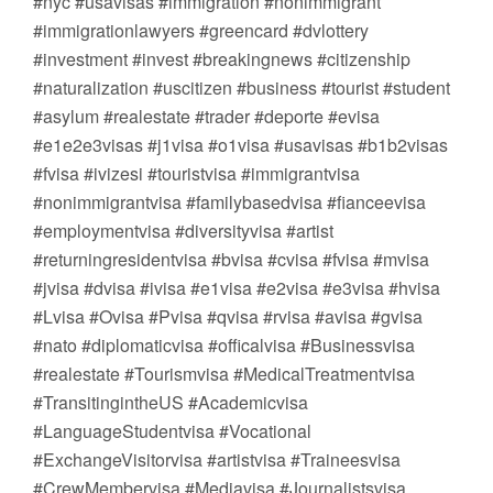
#nyc #usavisas #immigration #nonimmigrant
#immigrationlawyers #greencard #dvlottery
#investment #invest #breakingnews #citizenship
#naturalization #uscitizen #business #tourist #student
#asylum #realestate #trader #deporte #evisa
#e1e2e3visas #j1visa #o1visa #usavisas #b1b2visas
#fvisa #ivizesi #touristvisa #immigrantvisa
#nonimmigrantvisa #familybasedvisa #fianceevisa
#employmentvisa #diversityvisa #artist
#returningresidentvisa #bvisa #cvisa #fvisa #mvisa
#jvisa #dvisa #ivisa #e1visa #e2visa #e3visa #hvisa
#Lvisa #Ovisa #Pvisa #qvisa #rvisa #avisa #gvisa
#nato #diplomaticvisa #officalvisa #Businessvisa
#realestate #Tourismvisa #MedicalTreatmentvisa
#TransitingintheUS #Academicvisa
#LanguageStudentvisa #Vocational
#ExchangeVisitorvisa #artistvisa #Traineesvisa
#CrewMembervisa #Mediavisa #Journalistsvisa