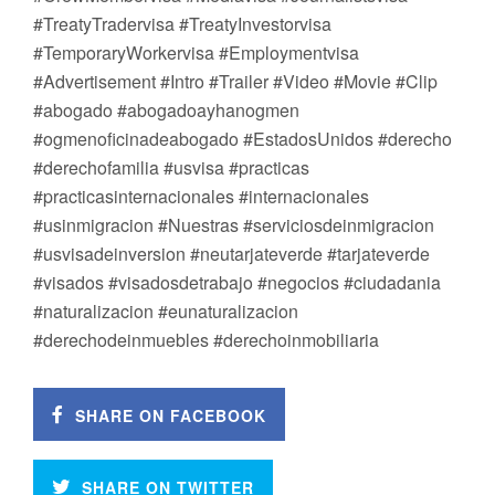
#TreatyTradervisa #TreatyInvestorvisa
#TemporaryWorkervisa #Employmentvisa
#Advertisement #Intro #Trailer #Video #Movie #Clip
#abogado #abogadoayhanogmen
#ogmenoficinadeabogado #EstadosUnidos #derecho
#derechofamilia #usvisa #practicas
#practicasinternacionales #internacionales
#usinmigracion #Nuestras #serviciosdeinmigracion
#usvisadeinversion #neutarjateverde #tarjateverde
#visados #visadosdetrabajo #negocios #ciudadania
#naturalizacion #eunaturalizacion
#derechodeinmuebles #derechoinmobiliaria
SHARE ON FACEBOOK
SHARE ON TWITTER