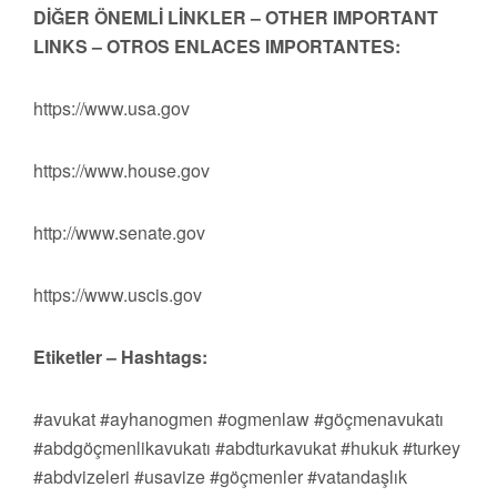
DİĞER ÖNEMLİ LİNKLER – OTHER IMPORTANT
LINKS – OTROS ENLACES IMPORTANTES:
https://www.usa.gov
https://www.house.gov
http://www.senate.gov
https://www.uscis.gov
Etiketler – Hashtags:
#avukat #ayhanogmen #ogmenlaw #göçmenavukatı
#abdgöçmenlikavukatı #abdturkavukat #hukuk #turkey
#abdvizeleri #usavize #göçmenler #vatandaşlık