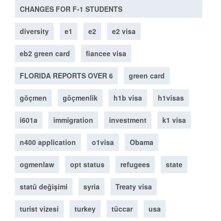
CHANGES FOR F-1 STUDENTS
diversity
e1
e2
e2 visa
eb2 green card
fiancee visa
FLORIDA REPORTS OVER 6
green card
göçmen
göçmenlik
h1b visa
h1visas
i601a
immigration
investment
k1 visa
n400 application
o1visa
Obama
ogmenlaw
opt status
refugees
state
statü değişimi
syria
Treaty visa
turist vizesi
turkey
tüccar
usa