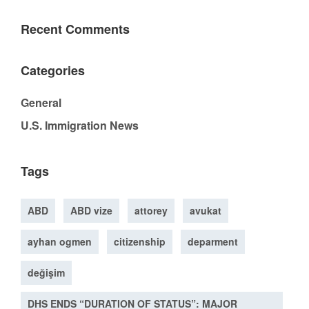
Recent Comments
Categories
General
U.S. Immigration News
Tags
ABD
ABD vize
attorey
avukat
ayhan ogmen
citizenship
deparment
değişim
DHS ENDS “DURATION OF STATUS”: MAJOR