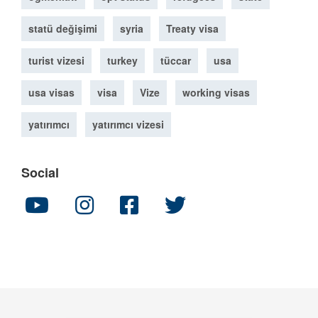
statü değişimi
syria
Treaty visa
turist vizesi
turkey
tüccar
usa
usa visas
visa
Vize
working visas
yatırımcı
yatırımcı vizesi
Social