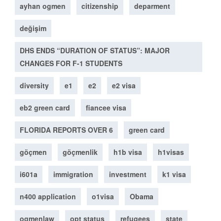
ayhan ogmen
citizenship
deparment
değişim
DHS ENDS “DURATION OF STATUS”: MAJOR
CHANGES FOR F-1 STUDENTS
diversity
e1
e2
e2 visa
eb2 green card
fiancee visa
FLORIDA REPORTS OVER 6
green card
göçmen
göçmenlik
h1b visa
h1visas
i601a
immigration
investment
k1 visa
n400 application
o1visa
Obama
ogmenlaw
opt status
refugees
state