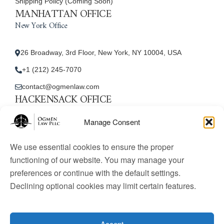
Shipping Policy (Coming Soon)
MANHATTAN OFFICE
New York Office
26 Broadway, 3rd Floor, New York, NY 10004, USA
+1 (212) 245-7070
contact@ogmenlaw.com
HACKENSACK OFFICE
New Jersey Office
Manage Consent
45 Essex Street, Unit: 105, Hackensack, NJ 07601, USA
We use essential cookies to ensure the proper
+1 (212) 245-7070
functioning of our website. You may manage your
preferences or continue with the default settings.
contact@ogmenlaw.com
Declining optional cookies may limit certain features.
© 2025 Ogmen Law Firm. All Rights Reserved.
Licensed
to practice immigration law in the United States. Website
Accept