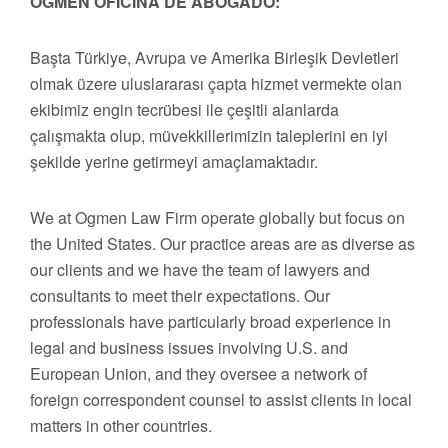
OGMEN OFICINA DE ABOGADO:
Başta Türkiye, Avrupa ve Amerika Birleşik Devletleri
olmak üzere uluslararası çapta hizmet vermekte olan
ekibimiz engin tecrübesi ile çeşitli alanlarda
çalışmakta olup, müvekkillerimizin taleplerini en iyi
şekilde yerine getirmeyi amaçlamaktadır.
We at Ogmen Law Firm operate globally but focus on
the United States. Our practice areas are as diverse as
our clients and we have the team of lawyers and
consultants to meet their expectations. Our
professionals have particularly broad experience in
legal and business issues involving U.S. and
European Union, and they oversee a network of
foreign correspondent counsel to assist clients in local
matters in other countries.