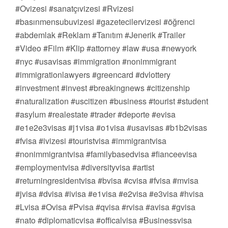
#Ovizesi #sanatçıvizesi #Rvizesi
#basınmensubuvizesi #gazetecilervizesi #öğrenci
#abdemlak #Reklam #Tanıtım #Jenerik #Trailer
#Video #Film #Klip #attorney #law #usa #newyork
#nyc #usavisas #immigration #nonimmigrant
#immigrationlawyers #greencard #dvlottery
#investment #invest #breakingnews #citizenship
#naturalization #uscitizen #business #tourist #student
#asylum #realestate #trader #deporte #evisa
#e1e2e3visas #j1visa #o1visa #usavisas #b1b2visas
#fvisa #ivizesi #touristvisa #immigrantvisa
#nonimmigrantvisa #familybasedvisa #fianceevisa
#employmentvisa #diversityvisa #artist
#returningresidentvisa #bvisa #cvisa #fvisa #mvisa
#jvisa #dvisa #ivisa #e1visa #e2visa #e3visa #hvisa
#Lvisa #Ovisa #Pvisa #qvisa #rvisa #avisa #gvisa
#nato #diplomaticvisa #officalvisa #Businessvisa