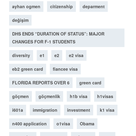
ayhan ogmen
citizenship
deparment
değişim
DHS ENDS “DURATION OF STATUS”: MAJOR
CHANGES FOR F-1 STUDENTS
diversity
e1
e2
e2 visa
eb2 green card
fiancee visa
FLORIDA REPORTS OVER 6
green card
göçmen
göçmenlik
h1b visa
h1visas
i601a
immigration
investment
k1 visa
n400 application
o1visa
Obama