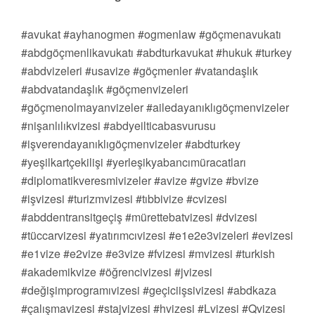
#avukat #ayhanogmen #ogmenlaw #göçmenavukatı
#abdgöçmenlikavukatı #abdturkavukat #hukuk #turkey
#abdvizeleri #usavize #göçmenler #vatandaşlık
#abdvatandaşlık #göçmenvizeleri
#göçmenolmayanvizeler #ailedayanıklıgöçmenvizeler
#nişanlılıkvizesi #abdyeilticabasvurusu
#işverendayanıklıgöçmenvizeler #abdturkey
#yeşilkartçekilişi #yerleşikyabancımüracatları
#diplomatikveresmivizeler #avize #gvize #bvize
#işvizesi #turizmvizesi #tıbbivize #cvizesi
#abddentransitgeçiş #mürettebatvizesi #dvizesi
#tüccarvizesi #yatırımcıvizesi #e1e2e3vizeleri #evizesi
#e1vize #e2vize #e3vize #fvizesi #mvizesi #turkish
#akademikvize #öğrencivizesi #jvizesi
#değişimprogramıvizesi #geçiciişsivizesi #abdkaza
#çalışmavizesi #stajvizesi #hvizesi #Lvizesi #Qvizesi