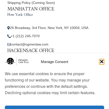
Shipping Policy (Coming Soon)
MANHATTAN OFFICE
New York Office
26 Broadway, 3rd Floor, New York, NY 10004, USA
+1 (212) 245-7070
contact@ogmenlaw.com
HACKENSACK OFFICE
New Jersey Office
Manage Consent
45 Essex Street, Unit: 105, Hackensack, NJ 07601, USA
We use essential cookies to ensure the proper
+1 (212) 245-7070
functioning of our website. You may manage your
preferences or continue with the default settings.
contact@ogmenlaw.com
Declining optional cookies may limit certain features.
© 2025 Ogmen Law Firm. All Rights Reserved.
Licensed
to practice immigration law in the United States. Website