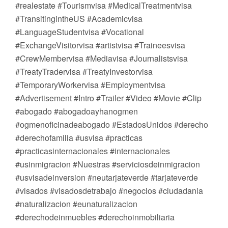
#realestate #Tourismvisa #MedicalTreatmentvisa
#TransitingintheUS #Academicvisa
#LanguageStudentvisa #Vocational
#ExchangeVisitorvisa #artistvisa #Traineesvisa
#CrewMembervisa #Mediavisa #Journalistsvisa
#TreatyTradervisa #TreatyInvestorvisa
#TemporaryWorkervisa #Employmentvisa
#Advertisement #Intro #Trailer #Video #Movie #Clip
#abogado #abogadoayhanogmen
#ogmenoficinadeabogado #EstadosUnidos #derecho
#derechofamilia #usvisa #practicas
#practicasinternacionales #internacionales
#usinmigracion #Nuestras #serviciosdeinmigracion
#usvisadeinversion #neutarjateverde #tarjateverde
#visados #visadosdetrabajo #negocios #ciudadania
#naturalizacion #eunaturalizacion
#derechodeinmuebles #derechoinmobiliaria