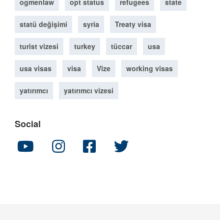
ogmenlaw
opt status
refugees
state
statü değişimi
syria
Treaty visa
turist vizesi
turkey
tüccar
usa
usa visas
visa
Vize
working visas
yatırımcı
yatırımcı vizesi
Social